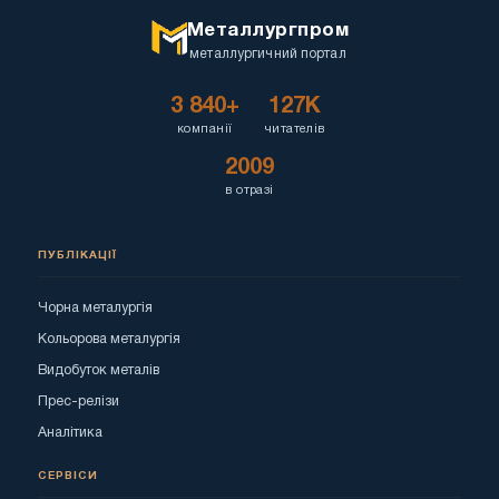
Металлургпром
металлургичний портал
3 840+
127K
компанії
читателів
2009
в отразі
ПУБЛІКАЦІЇ
Чорна металургія
Кольорова металургія
Видобуток металів
Прес-релізи
Аналітика
СЕРВІСИ