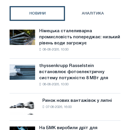
НОВИНИ
АНАЛІТИКА
Німецька сталеливарна
Німецька
промисловість попереджає: низький
сталеливарна
рівень води загрожує
промисловість
08-08-2026, 10:00
попереджає:
низький
рівень
thyssenkrupp Rasselstein
thyssenkrupp
води
встановлює фотоелектричну
Rasselstein
загрожує
систему потужністю 8 МВт для
встановлює
безпеці
08-08-2026, 10:00
фотоелектричну
поставок
систему
потужністю
Ринок нових вантажівок у липні
Ринок
8
07-08-2026, 16:00
нових
МВт
вантажівок
для
у
досягнення
липні
На БМК виробили дріт для
цілей
На