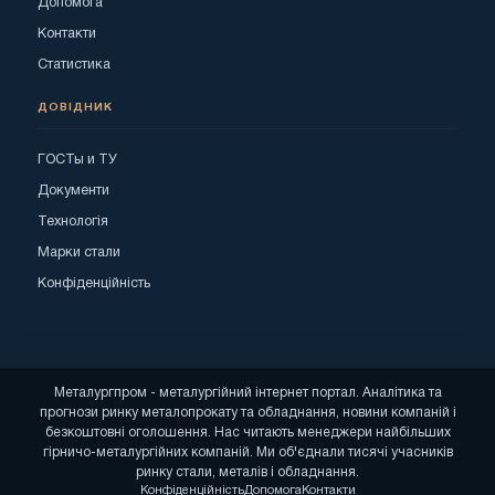
Допомога
Контакти
Статистика
ДОВІДНИК
ГОСТы и ТУ
Документи
Технологія
Марки стали
Конфіденційність
Металургпром - металургійний інтернет портал. Аналітика та
прогнози ринку металопрокату та обладнання, новини компаній і
безкоштовні оголошення. Нас читають менеджери найбільших
гірничо-металургійних компаній. Ми об'єднали тисячі учасників
ринку стали, металів і обладнання.
Конфіденційність
Допомога
Контакти