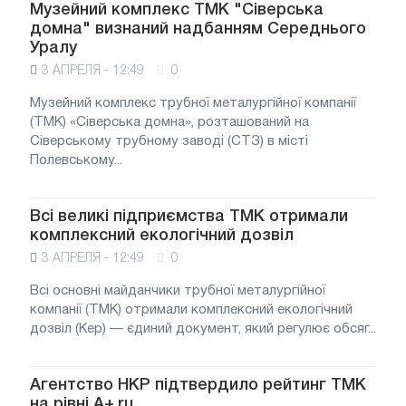
Музейний комплекс ТМК "Сіверська
домна" визнаний надбанням Середнього
Уралу
3 АПРЕЛЯ - 12:49
0
Музейний комплекс трубної металургійної компанії
(ТМК) «Сіверська домна», розташований на
Сіверському трубному заводі (СТЗ) в місті
Полевському...
Всі великі підприємства ТМК отримали
комплексний екологічний дозвіл
3 АПРЕЛЯ - 12:49
0
Всі основні майданчики трубної металургійної
компанії (ТМК) отримали комплексний екологічний
дозвіл (Кер) — єдиний документ, який регулює обсяг...
Агентство НКР підтвердило рейтинг ТМК
на рівні A+.ru