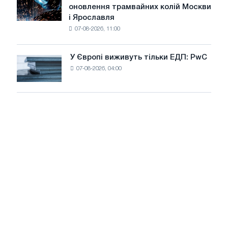
оновлення трамвайних колій Москви
декарбонізації
БМК
і Ярославля
виробили
07-08-2026, 11:00
дріт
для
оновлення
У Європі виживуть тільки ЕДП: PwC
У
трамвайних
07-08-2026, 04:00
Європі
колій
виживуть
Москви
тільки
і
ЕДП:
Ярославля
PwC