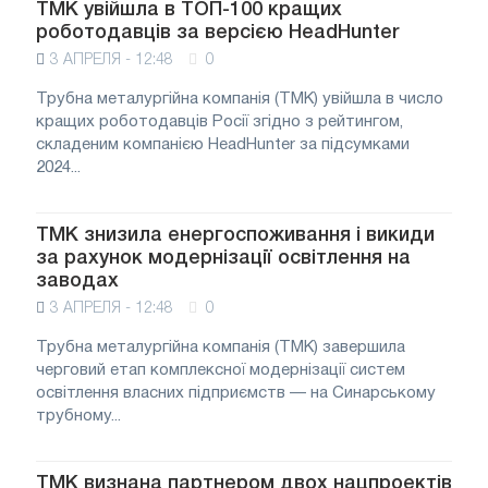
ТМК увійшла в ТОП-100 кращих
роботодавців за версією HeadHunter
3 АПРЕЛЯ - 12:48
0
Трубна металургійна компанія (ТМК) увійшла в число
кращих роботодавців Росії згідно з рейтингом,
складеним компанією HeadHunter за підсумками
2024...
ТМК знизила енергоспоживання і викиди
за рахунок модернізації освітлення на
заводах
3 АПРЕЛЯ - 12:48
0
Трубна металургійна компанія (ТМК) завершила
черговий етап комплексної модернізації систем
освітлення власних підприємств — на Синарському
трубному...
ТМК визнана партнером двох нацпроектів