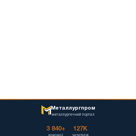
Металлургпром
металлургичний портал
3 840+
127K
компанії
читателів