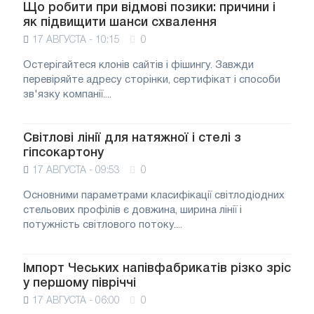
Що робити при відмові позики: причини і
як підвищити шанси схвалення
17 АВГУСТА - 10:15
0
Остерігайтеся клонів сайтів і фішингу. Завжди
перевіряйте адресу сторінки, сертифікат і способи
зв'язку компанії....
Світлові лінії для натяжної і стелі з
гіпсокартону
17 АВГУСТА - 09:53
0
Основними параметрами класифікації світлодіодних
стельових профілів є довжина, ширина лінії і
потужність світлового потоку....
Імпорт Чеських напівфабрикатів різко зріс
у першому півріччі
17 АВГУСТА - 06:00
0