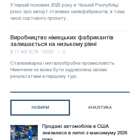
У першій половині 2025 року в Чеській Республіці
різко зріс імпорт сталевих напівфабрикатів, в тому
числі сортового прокату...
Виробництво німецьких фабрикантів
залишається на низькому рівні
17 АВГУСТА - 06:00
0
Сталеливарна і металообробна промисловість
Німеччини не може бути задоволена своїми
результатами в першому турі...
НОВИНИ
АНАЛІТИКА
Продажі автомобілів в США
Продажі
знизилися в липні з максимуму 2026
автомобілів
року