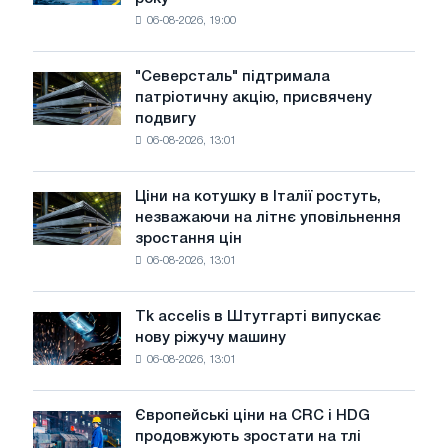
в
06-08-2026, 19:00
США
знизилися
в
"Северсталь" підтримала
"Северсталь"
липні
патріотичну акцію, присвячену
підтримала
з
подвигу
патріотичну
максимуму
06-08-2026, 13:01
акцію,
2026
присвячену
року
подвигу
Ціни на котушку в Італії ростуть,
Ціни
радянської
незважаючи на літнє уповільнення
на
авіації
зростання цін
котушку
в
06-08-2026, 13:01
в
роки
Італії
Великої
ростуть,
Вітчизняної
Tk accelis в Штутгарті випускає
Tk
незважаючи
війни
нову ріжучу машину
accelis
на
06-08-2026, 13:01
в
літнє
Штутгарті
уповільнення
випускає
зростання
Європейські ціни на CRC і HDG
Європейські
нову
цін
продовжують зростати на тлі
ціни