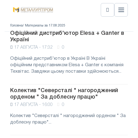
Головна
/ Материалы за 17.08.2025
Офіційний дистриб'ютор Elesa + Ganter в
Україні
17 АВГУСТА - 17:32
0
Офіційний дистриб'ютор в Україні В Україні
офіційним представником Elesa + Ganter є компанія
Техвітас. Завдяки цьому поставки здійснюються...
Колектив "Северсталі " нагороджений
орденом " За доблесну працю"
17 АВГУСТА - 16:00
0
Колектив "Северсталі " нагороджений орденом " За
доблесну працю"...