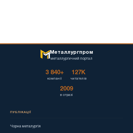
Металлургпром
металлургичний портал
3 840+
127K
компанії
читателів
2009
в отразі
ПУБЛІКАЦІЇ
Чорна металургія