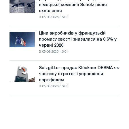
Деріжебур
для
німецької компанії Scholz після
завершує
Бєлгорода
схвалення
придбання
05-08-2026, 16:01
німецької
компанії
Scholz
Ціни виробників у французькій
Ціни
після
промисловості знизилися на 0,6% у
виробників
схвалення
червні 2026
у
Європейської
05-08-2026, 16:01
французькій
комісії
промисловості
знизилися
Salzgitter продає Klöckner DESMA як
Salzgitter
на
частину стратегії управління
продає
0,6%
портфелем
Klöckner
у
05-08-2026, 16:01
DESMA
червні
як
2026
частину
року
стратегії
порівняно
управління
з
портфелем
травнем