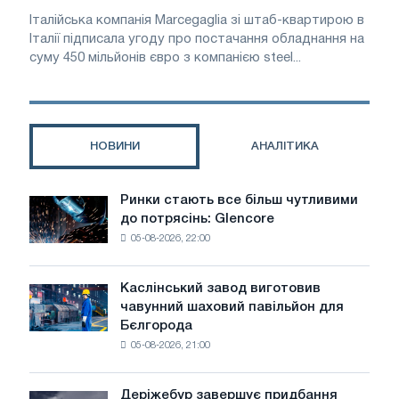
Італійська компанія Marcegaglia зі штаб-квартирою в
Італії підписала угоду про постачання обладнання на
суму 450 мільйонів євро з компанією steel...
НОВИНИ
АНАЛІТИКА
Ринки стають все більш чутливими
Ринки
до потрясінь: Glencore
стають
05-08-2026, 22:00
все
більш
чутливими
Каслінський завод виготовив
Каслінський
до
чавунний шаховий павільйон для
завод
потрясінь:
Бєлгорода
виготовив
Glencore
05-08-2026, 21:00
чавунний
шаховий
павільйон
Деріжебур завершує придбання