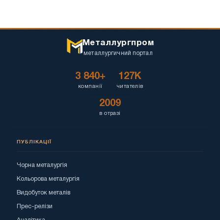
Металлургпром
металлургичний портал
3 840+
127K
компанії
читателів
2009
в отразі
ПУБЛІКАЦІЇ
Чорна металургія
Кольорова металургія
Видобуток металів
Прес-релізи