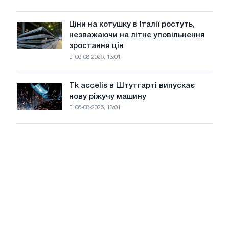
знизилися
в
Ціни на котушку в Італії ростуть,
Ціни
липні
незважаючи на літнє уповільнення
на
з
зростання цін
котушку
максимуму
06-08-2026, 13:01
в
2026
Італії
року
ростуть,
Tk accelis в Штутгарті випускає
Tk
незважаючи
нову ріжучу машину
accelis
на
06-08-2026, 13:01
в
літнє
Штутгарті
уповільнення
випускає
зростання
нову
цін
ріжучу
машину