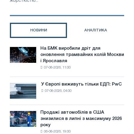
жорсткістю...
НОВИНИ
АНАЛІТИКА
На БМК виробили дріт для
На
оновлення трамвайних колій Москви
БМК
і Ярославля
виробили
07-08-2026, 11:00
дріт
для
оновлення
У Європі виживуть тільки ЕДП: PwC
У
трамвайних
07-08-2026, 04:00
Європі
колій
виживуть
Москви
тільки
і
ЕДП:
Продажі автомобілів в США
Ярославля
Продажі
PwC
знизилися в липні з максимуму 2026
автомобілів
року
в
06-08-2026, 19:00
США