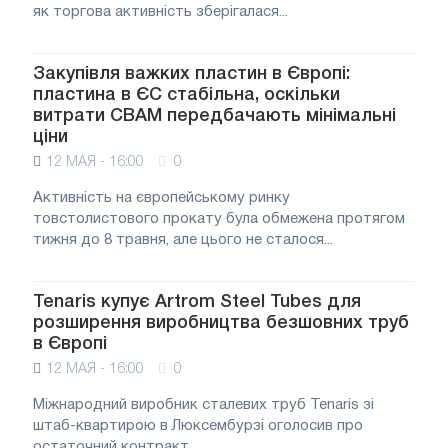
як торгова активність зберігалася...
Закупівля важких пластин в Європі:
пластина в ЄС стабільна, оскільки
витрати CBAM передбачають мінімальні
ціни
12 МАЯ - 16:00
0
Активність на європейському ринку
товстолистового прокату була обмежена протягом
тижня до 8 травня, але цього не сталося...
Tenaris купує Artrom Steel Tubes для
розширення виробництва безшовних труб
в Європі
12 МАЯ - 16:00
0
Міжнародний виробник сталевих труб Tenaris зі
штаб-квартирою в Люксембурзі оголосив про
остаточний контракт...