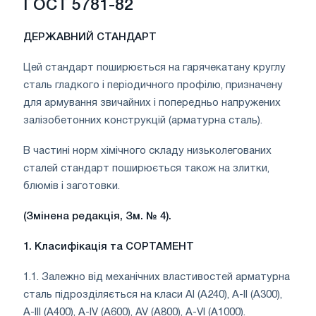
ГОСТ 5781-82
ДЕРЖАВНИЙ
СТАНДАРТ
Цей стандарт поширюється на гарячекатану круглу
сталь гладкого і періодичного профілю, призначену
для армування звичайних і попередньо напружених
залізобетонних конструкцій (арматурна сталь).
В частині норм хімічного складу низьколегованих
сталей стандарт поширюється також на злитки,
блюмів і заготовки.
(Змінена редакція, Зм. № 4).
1. Класифікація та СОРТАМЕНТ
1.1. Залежно від механічних властивостей арматурна
сталь підрозділяється на класи AI (А240), А-II (А300),
А-III (А400), A-IV (A600), AV (A800), A-VI (A1000).