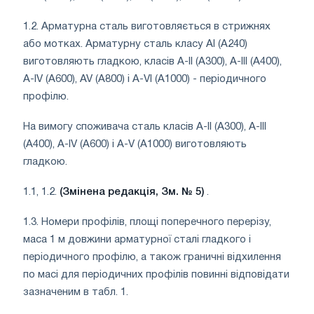
1.2. Арматурна сталь виготовляється в стрижнях
або мотках. Арматурну сталь класу AI (A240)
виготовляють гладкою, класів А-II (А300), А-III (А400),
A-IV (A600), AV (A800) і A-VI (A1000) - періодичного
профілю.
На вимогу споживача сталь класів А-II (А300), А-III
(А400), A-IV (A600) і A-V (A1000) виготовляють
гладкою.
1.1, 1.2.
(Змінена редакція, Зм. № 5)
.
1.3. Номери профілів, площі поперечного перерізу,
маса 1 м довжини арматурної сталі гладкого і
періодичного профілю, а також граничні відхилення
по масі для періодичних профілів повинні відповідати
зазначеним в табл. 1.