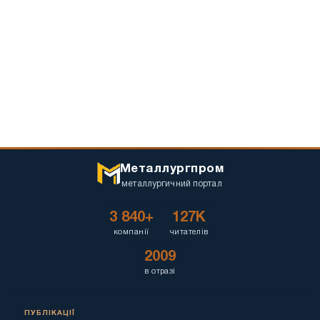
Металлургпром
металлургичний портал
3 840+
127K
компанії
читателів
2009
в отразі
ПУБЛІКАЦІЇ