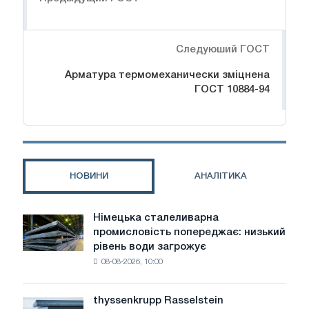
Следуюший ГОСТ
Арматура термомеханически зміцнена
ГОСТ 10884-94
НОВИНИ
АНАЛІТИКА
Німецька сталеливарна
Німецька
промисловість попереджає: низький
сталеливарна
рівень води загрожує
промисловість
08-08-2026, 10:00
попереджає:
низький
рівень
thyssenkrupp Rasselstein
thyssenkrupp
води