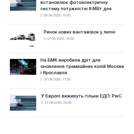
встановлює фотоелектричну
Rasselstein
загрожує
систему потужністю 8 МВт для
встановлює
безпеці
08-08-2026, 10:00
фотоелектричну
поставок
систему
потужністю
Ринок нових вантажівок у липні
Ринок
8
07-08-2026, 16:00
нових
МВт
вантажівок
для
у
досягнення
липні
На БМК виробили дріт для
цілей
На
оновлення трамвайних колій Москви
декарбонізації
БМК
і Ярославля
виробили
07-08-2026, 11:00
дріт
для
оновлення
У Європі виживуть тільки ЕДП: PwC
У
трамвайних
07-08-2026, 04:00
Європі
колій
виживуть
Москви
тільки
і
ЕДП:
Ярославля
PwC