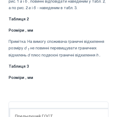
рис. 1
a
і
б
, повинні відповідати наведеним у табл. 2,
а по рис. 2
а
і
б
- наведеним в табл. 3.
Таблиця 2
Розміри
, мм
Примітка. На вимогу споживача граничні відхилення
розміру
d
не повинні перевищувати граничних
1
відхилень
d
плюс подвоєні граничні відхилення
h
.
Таблиця
3
Розміри
, мм
Навигация
Предыдущий ГОСТ