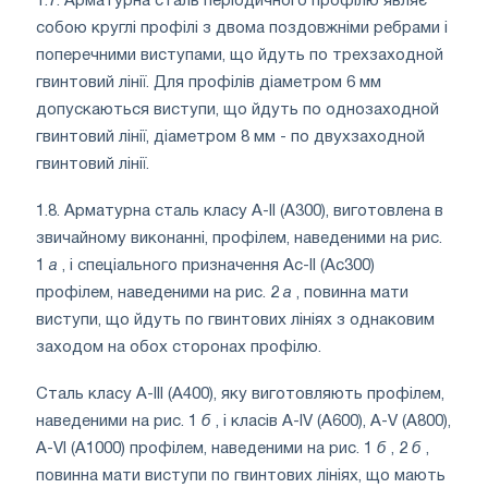
1.7. Арматурна сталь періодичного профілю являє
собою круглі профілі з двома поздовжніми ребрами і
поперечними виступами, що йдуть по трехзаходной
гвинтовий лінії. Для профілів діаметром 6 мм
допускаються виступи, що йдуть по однозаходной
гвинтовий лінії, діаметром 8 мм - по двухзаходной
гвинтовий лінії.
1.8. Арматурна сталь класу А-II (А300), виготовлена ​​в
звичайному виконанні, профілем, наведеними на рис.
1
a
, і спеціального призначення Ас-II (Ас300)
профілем, наведеними на рис. 2
а
, повинна мати
виступи, що йдуть по гвинтових лініях з однаковим
заходом на обох сторонах профілю.
Сталь класу A-III (A400), яку виготовляють профілем,
наведеними на рис. 1
б
, і класів A-IV (A600), A-V (A800),
A-VI (A1000) профілем, наведеними на рис. 1
б
, 2
б
,
повинна мати виступи по гвинтових лініях, що мають