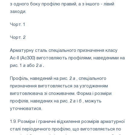
з одного боку профілю правий, а з іншого - лівий
заходи.
Чорт. 1
Чорт. 2
Арматурну сталь спеціального призначення класу
Ас-II (Ас300) виготовляють профілями, наведеними на
рис. 1
a
або 2
а
.
Профіль, наведений на рис. 2
а
, спеціального
призначення виготовляється за узгодженням
виготовлювача зі споживачем. Форма і розміри
профілів, наведених на рис. 2
а
і
б
, можуть
уточнюватися.
1.9. Розміри і граничні відхилення розмірів арматурної
сталі періодичного профілю, що виготовляється по