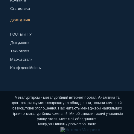
Контакти
Статистика
ДОВІДНИК
ГОСТы и ТУ
Документи
Технологія
Марки стали
Конфіденційність
Металургпром - металургійний інтернет портал. Аналітика та
прогнози ринку металопрокату та обладнання, новини компаній і
безкоштовні оголошення. Нас читають менеджери найбільших
гірничо-металургійних компаній. Ми об'єднали тисячі учасників
ринку стали, металів і обладнання.
Конфіденційність
Допомога
Контакти