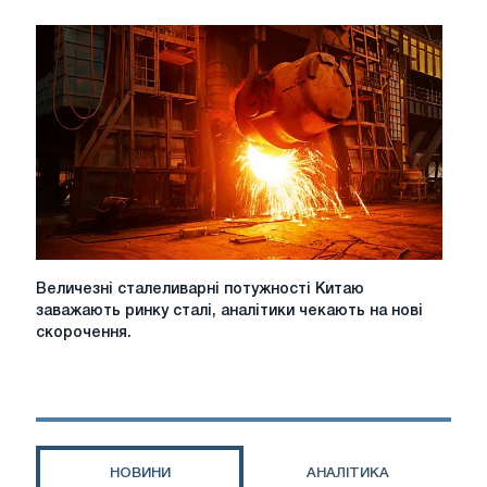
в
Україні
в
першому
кварталі
скоротилася
на
3,4%
Величезні
Величезні сталеливарні потужності Китаю
сталеливарні
заважають ринку сталі, аналітики чекають на нові
потужності
скорочення.
Китаю
заважають
ринку
сталі,
аналітики
чекають
НОВИНИ
АНАЛІТИКА
на