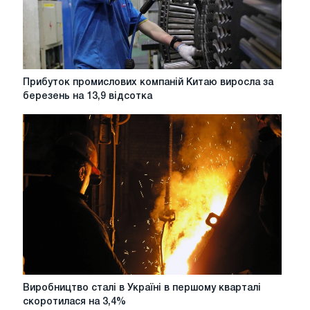
7
місяців
Прибуток
Прибуток промислових компаній Китаю виросла за
промислових
березень на 13,9 відсотка
компаній
Китаю
виросла
за
березень
на
13,9
відсотка
Виробництво
Виробництво сталі в Україні в першому кварталі
сталі
скоротилася на 3,4%