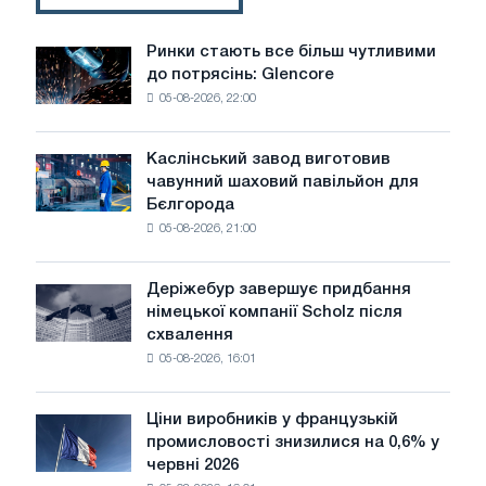
нові
скорочення.
Ринки стають все більш чутливими
Ринки
до потрясінь: Glencore
стають
05-08-2026, 22:00
все
більш
чутливими
Каслінський завод виготовив
Каслінський
до
чавунний шаховий павільйон для
завод
потрясінь:
Бєлгорода
виготовив
Glencore
05-08-2026, 21:00
чавунний
шаховий
павільйон
Деріжебур завершує придбання
Деріжебур
для
німецької компанії Scholz після
завершує
Бєлгорода
схвалення
придбання
05-08-2026, 16:01
німецької
компанії
Scholz
Ціни виробників у французькій
Ціни
після
промисловості знизилися на 0,6% у
виробників
схвалення
червні 2026
у
Європейської