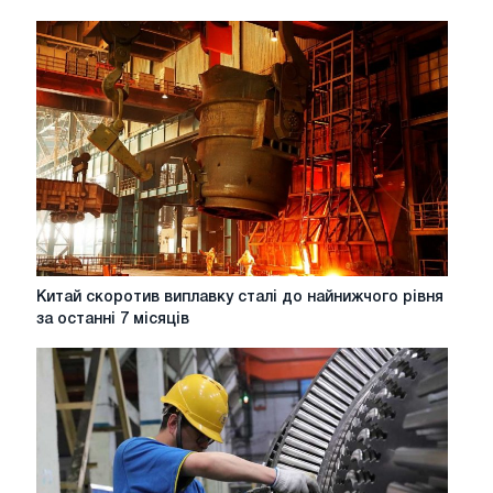
Китай
Китай скоротив виплавку сталі до найнижчого рівня
скоротив
за останні 7 місяців
виплавку
сталі
до
найнижчого
рівня
за
останні