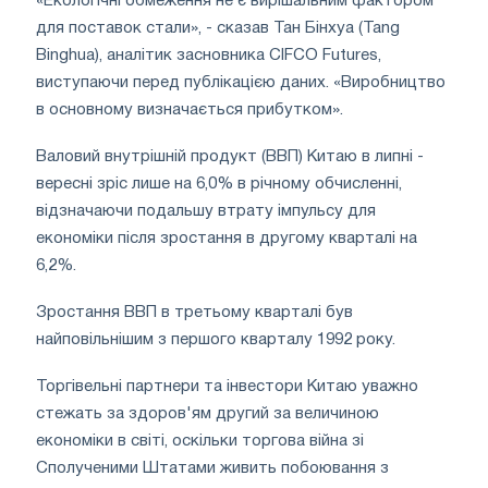
«Екологічні обмеження не є вирішальним фактором
для поставок стали», - сказав Тан Бінхуа (Tang
Binghua), аналітик засновника CIFCO Futures,
виступаючи перед публікацією даних. «Виробництво
в основному визначається прибутком».
Валовий внутрішній продукт (ВВП) Китаю в липні -
вересні зріс лише на 6,0% в річному обчисленні,
відзначаючи подальшу втрату імпульсу для
економіки після зростання в другому кварталі на
6,2%.
Зростання ВВП в третьому кварталі був
найповільнішим з першого кварталу 1992 року.
Торгівельні партнери та інвестори Китаю уважно
стежать за здоров'ям другий за величиною
економіки в світі, оскільки торгова війна зі
Сполученими Штатами живить побоювання з