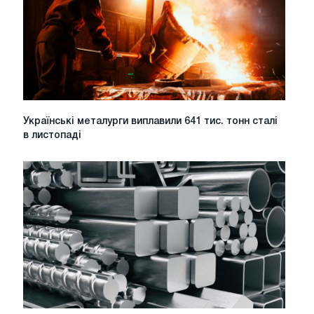
Українські
Українські металурги виплавили 641 тис. тонн сталі
металурги
в листопаді
виплавили
641
тис.
тонн
сталі
в
листопаді