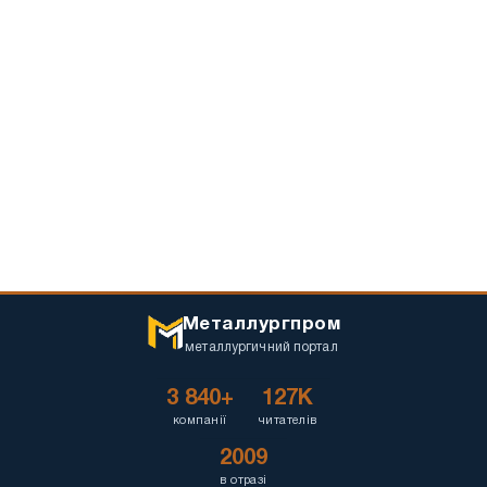
Металлургпром
металлургичний портал
3 840+
127K
компанії
читателів
2009
в отразі