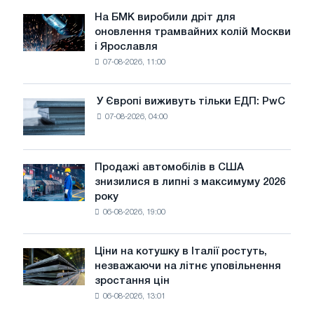
липні
На БМК виробили дріт для
На
оновлення трамвайних колій Москви
БМК
і Ярославля
виробили
07-08-2026, 11:00
дріт
для
оновлення
У Європі виживуть тільки ЕДП: PwC
У
трамвайних
07-08-2026, 04:00
Європі
колій
виживуть
Москви
тільки
і
ЕДП:
Продажі автомобілів в США
Ярославля
Продажі
PwC
знизилися в липні з максимуму 2026
автомобілів
року
в
06-08-2026, 19:00
США
знизилися
в
Ціни на котушку в Італії ростуть,
Ціни
липні
незважаючи на літнє уповільнення
на
з
зростання цін
котушку
максимуму
06-08-2026, 13:01
в
2026
Італії