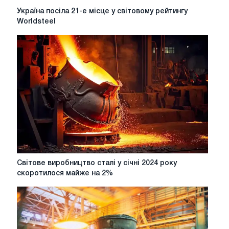
Україна
Україна посіла 21-е місце у світовому рейтингу
посіла
Worldsteel
21-
е
місце
у
світовому
рейтингу
Worldsteel
Світове
Світове виробництво сталі у січні 2024 року
виробництво
скоротилося майже на 2%
сталі
у
січні
2024
року