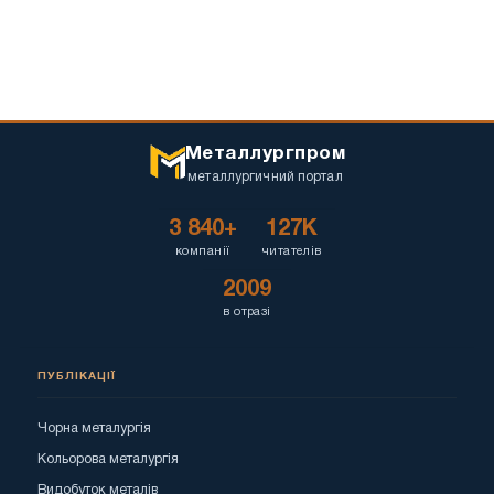
Металлургпром
металлургичний портал
3 840+
127K
компанії
читателів
2009
в отразі
ПУБЛІКАЦІЇ
Чорна металургія
Кольорова металургія
Видобуток металів