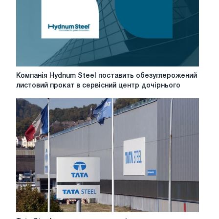
через
коронавируса
Компанія
Компанія Hydnum Steel поставить обезуглерожений
Hydnum
листовий прокат в сервісний центр дочірнього
Steel
поставить
обезуглерожений
листовий
прокат
в
сервісний
центр
дочірнього
підприємства
Thyssenkrupp,
Tata