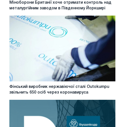
Міноборони
Міноборони Британії хоче отримати контроль над
Британії
металургійним заводом в Південному Йоркширі
хоче
отримати
контроль
над
металургійним
заводом
в
Південному
Йоркширі
Фінський
Фінський виробник нержавіючої сталі Outokumpu
виробник
звільнить 650 осіб через коронавируса
нержавіючої
сталі
Outokumpu
звільнить
650
осіб