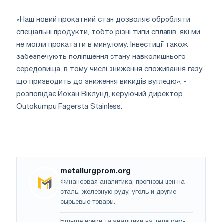
«Наш новий прокатний стан дозволяє обробляти
спеціальні продукти, тобто різні типи сплавів, які ми
не могли прокатати в минулому. Інвестиції також
забезпечують поліпшення стану навколишнього
середовища, в тому числі зниження споживання газу,
що призводить до зниження викидів вуглецю», -
розповідає Йохан Віклунд, керуючий директор
Outokumpu Fagersta Stainless.
metallurgprom.org
Финансовая аналитика, прогнозы цен на
сталь, железную руду, уголь и другие
сырьевые товары.
Більше новин та аналітики на
телеграм-