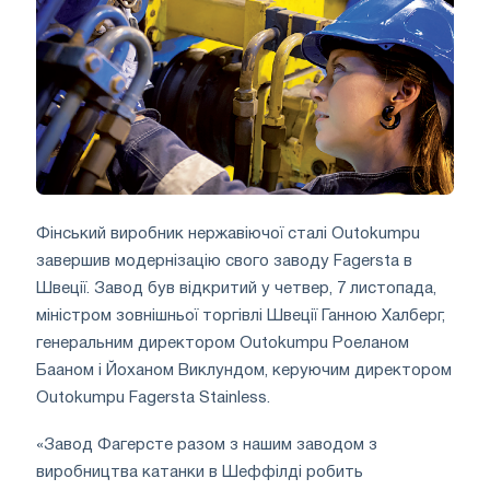
Фінський виробник нержавіючої сталі Outokumpu
завершив модернізацію свого заводу Fagersta в
Швеції. Завод був відкритий у четвер, 7 листопада,
міністром зовнішньої торгівлі Швеції Ганною Халберг,
генеральним директором Outokumpu Роеланом
Бааном і Йоханом Виклундом, керуючим директором
Outokumpu Fagersta Stainless.
«Завод Фагерсте разом з нашим заводом з
виробництва катанки в Шеффілді робить