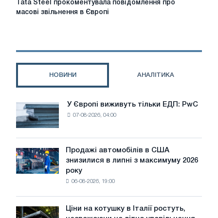
Tata Steel прокоментувала повідомлення про
Steel
масові звільнення в Європі
прокоментувала
повідомлення
про
масові
звільнення
в
НОВИНИ
АНАЛІТИКА
Європі
У Європі виживуть тільки ЕДП: PwC
У
07-08-2026, 04:00
Європі
виживуть
тільки
ЕДП:
Продажі автомобілів в США
Продажі
PwC
знизилися в липні з максимуму 2026
автомобілів
року
в
06-08-2026, 19:00
США
знизилися
в
Ціни на котушку в Італії ростуть,
Ціни
липні