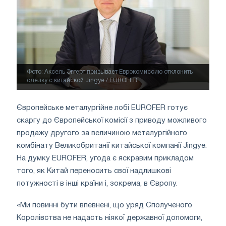
Фото: Аксель Эггерт призывает Еврокомиссию отклонить
сделку с китайской Jingye / EUROFER
Європейське металургійне лобі
EUROFER
готує
скаргу до Європейської комісії з приводу можливого
продажу другого за величиною металургійного
комбінату Великобританії китайської компанії Jingye.
На думку
EUROFER
, угода є яскравим прикладом
того, як Китай переносить свої надлишкові
потужності в інші країни і, зокрема, в Європу.
«Ми повинні бути впевнені, що уряд Сполученого
Королівства не надасть ніякої державної допомоги,