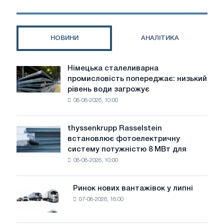
British
Steel
стає
схожою
НОВИНИ
АНАЛІТИКА
на
поганий
водевіль
Німецька сталеливарна
Німецька
промисловість попереджає: низький
сталеливарна
рівень води загрожує
промисловість
08-08-2026, 10:00
попереджає:
низький
рівень
thyssenkrupp Rasselstein
thyssenkrupp
води
встановлює фотоелектричну
Rasselstein
загрожує
систему потужністю 8 МВт для
встановлює
безпеці
08-08-2026, 10:00
фотоелектричну
поставок
систему
потужністю
Ринок нових вантажівок у липні
Ринок
8
07-08-2026, 16:00
нових
МВт
вантажівок
для
у