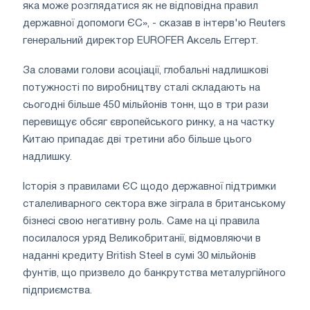
яка може розглядатися як не відповідна правил
державної допомоги ЄС», - сказав в інтерв'ю Reuters
генеральний директор
EUROFER
Аксель Еггерт.
За словами голови асоціації, глобальні надлишкові
потужності по виробництву сталі складають на
сьогодні більше 450 мільйонів тонн, що в три рази
перевищує обсяг європейського ринку, а на частку
Китаю припадає дві третини або більше цього
надлишку.
Історія з правилами ЄС щодо державної підтримки
сталеливарного сектора вже зіграла в британському
бізнесі свою негативну роль. Саме на ці правила
посилалося уряд Великобританії, відмовляючи в
наданні кредиту British Steel в сумі 30 мільйонів
фунтів, що призвело до банкрутства металургійного
підприємства.