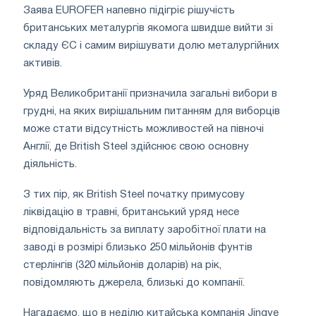
Заява
EUROFER
напевно підігріє рішучість
британських металургів якомога швидше вийти зі
складу ЄС і самим вирішувати долю металургійних
активів.
Уряд Великобританії призначила загальні вибори в
грудні, на яких вирішальним питанням для виборців
може стати відсутність можливостей на півночі
Англії, де British Steel здійснює свою основну
діяльність.
З тих пір, як British Steel початку примусову
ліквідацію в травні, британський уряд несе
відповідальність за виплату заробітної плати на
заводі в розмірі близько 250 мільйонів фунтів
стерлінгів (320 мільйонів доларів) на рік,
повідомляють джерела, близькі до компанії.
Нагадаємо, що в неділю китайська компанія Jingye