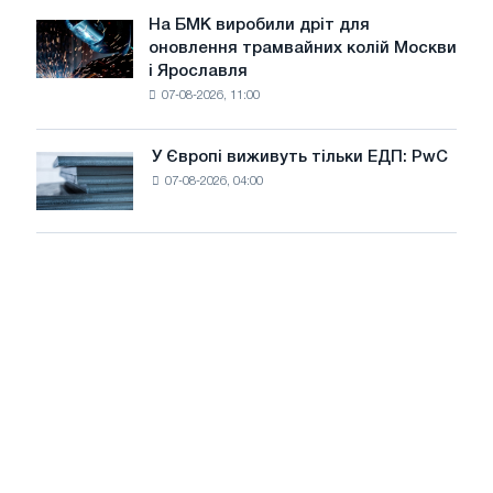
досягнення
липні
На БМК виробили дріт для
цілей
На
оновлення трамвайних колій Москви
декарбонізації
БМК
і Ярославля
виробили
07-08-2026, 11:00
дріт
для
оновлення
У Європі виживуть тільки ЕДП: PwC
У
трамвайних
07-08-2026, 04:00
Європі
колій
виживуть
Москви
тільки
і
ЕДП:
Ярославля
PwC