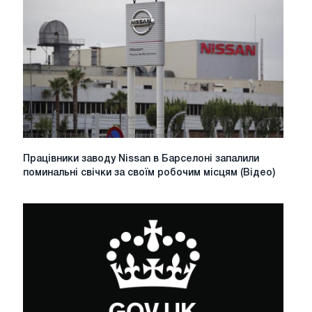
рейтинг
найбільших
металургійних
компаній
Працівники
Працівники заводу Nissan в Барселоні запалили
заводу
поминальні свічки за своїм робочим місцям (Відео)
Nissan
в
Барселоні
запалили
поминальні
свічки
за
своїм
робочим