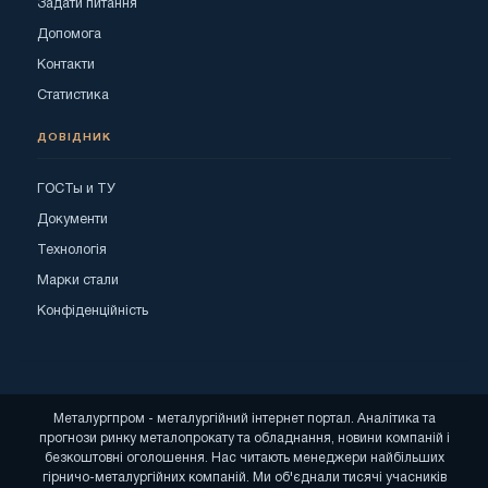
Задати питання
Допомога
Контакти
Статистика
ДОВІДНИК
ГОСТы и ТУ
Документи
Технологія
Марки стали
Конфіденційність
Металургпром - металургійний інтернет портал. Аналітика та
прогнози ринку металопрокату та обладнання, новини компаній і
безкоштовні оголошення. Нас читають менеджери найбільших
гірничо-металургійних компаній. Ми об'єднали тисячі учасників