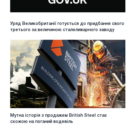
місцям
(Відео)
Уряд
Уряд Великобританії готується до придбання свого
Великобританії
третього за величиною сталеливарного заводу
готується
до
придбання
свого
третього
за
величиною
сталеливарного
заводу
Мутна
Мутна історія з продажем British Steel стає
історія
схожою на поганий водевіль
з
продажем