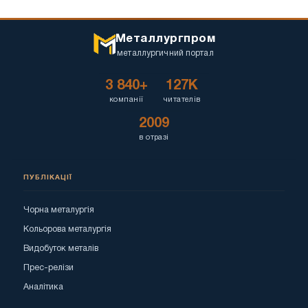
Металлургпром
металлургичний портал
3 840+
127K
компанії
читателів
2009
в отразі
ПУБЛІКАЦІЇ
Чорна металургія
Кольорова металургія
Видобуток металів
Прес-релізи
Аналітика