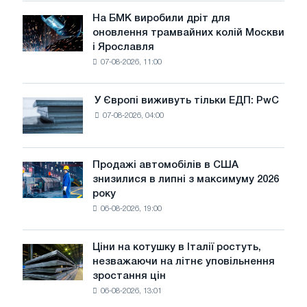
у
липні
На БМК виробили дріт для
На
оновлення трамвайних колій Москви
БМК
і Ярославля
виробили
07-08-2026, 11:00
дріт
для
оновлення
У Європі виживуть тільки ЕДП: PwC
У
трамвайних
07-08-2026, 04:00
Європі
колій
виживуть
Москви
тільки
і
ЕДП:
Продажі автомобілів в США
Ярославля
Продажі
PwC
знизилися в липні з максимуму 2026
автомобілів
року
в
06-08-2026, 19:00
США
знизилися
в
Ціни на котушку в Італії ростуть,
Ціни
липні
незважаючи на літнє уповільнення
на
з
зростання цін
котушку
максимуму
06-08-2026, 13:01
в
2026