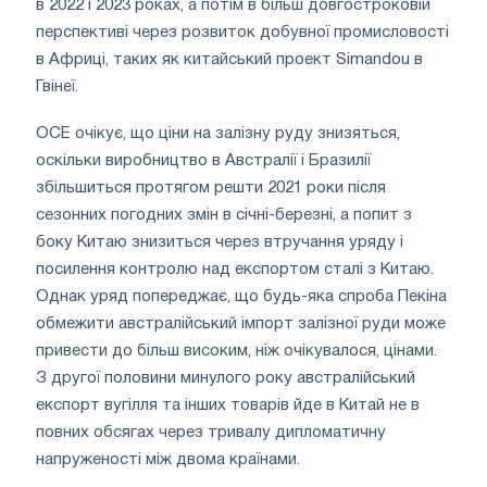
в 2022 і 2023 роках, а потім в більш довгостроковій
перспективі через розвиток добувної промисловості
в Африці, таких як китайський проект Simandou в
Гвінеї.
OCE очікує, що ціни на залізну руду знизяться,
оскільки виробництво в Австралії і Бразилії
збільшиться протягом решти 2021 роки після
сезонних погодних змін в січні-березні, а попит з
боку Китаю знизиться через втручання уряду і
посилення контролю над експортом сталі з Китаю.
Однак уряд попереджає, що будь-яка спроба Пекіна
обмежити австралійський імпорт залізної руди може
привести до більш високим, ніж очікувалося, цінами.
З другої половини минулого року австралійський
експорт вугілля та інших товарів йде в Китай не в
повних обсягах через тривалу дипломатичну
напруженості між двома країнами.