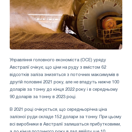
Управління головного економіста (OCE) уряду
Австралії очікує, що ціни на руду з вмістом 62
відсотків заліза знизяться з поточних максимумів в
другій половині 2021 року, але не впадуть нижче 100
доларів за тонну до кінця 2022 року і в середньому
90 доларів за тонну в 2023 році.
В 2021 році очікується, що середньорічна ціна
залізної руди складе 152 долари за тонну. При цьому
всі виробники в Австралії залишаться прибутковими,
а до кінця поточного року в лад ввійду ще 10