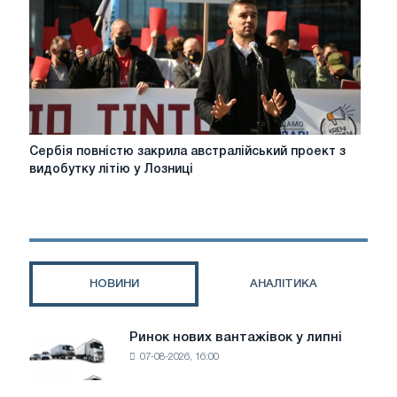
проти
літієвого
проекту
Rio
Tinto
Сербія
Сербія повністю закрила австралійський проект з
повністю
видобутку літію у Лозниці
закрила
австралійський
проект
з
видобутку
літію
НОВИНИ
АНАЛІТИКА
у
Лозниці
Ринок нових вантажівок у липні
Ринок
07-08-2026, 16:00
нових
вантажівок