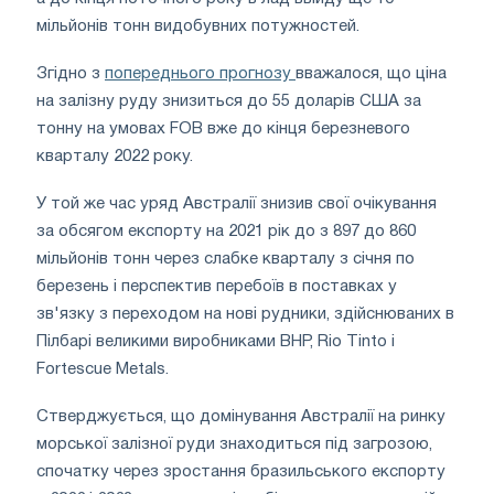
мільйонів тонн видобувних потужностей.
Згідно з
попереднього прогнозу
вважалося, що ціна
на залізну руду знизиться до 55 доларів США за
тонну на умовах FOB вже до кінця березневого
кварталу 2022 року.
У той же час уряд Австралії знизив свої очікування
за обсягом експорту на 2021 рік до з 897 до 860
мільйонів тонн через слабке кварталу з січня по
березень і перспектив перебоїв в поставках у
зв'язку з переходом на нові рудники, здійснюваних в
Пілбарі великими виробниками BHP, Rio Tinto і
Fortescue Metals.
Стверджується, що домінування Австралії на ринку
морської залізної руди знаходиться під загрозою,
спочатку через зростання бразильського експорту