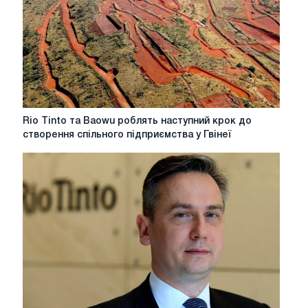
Rio
Rio Tinto та Baowu роблять наступний крок до
Tinto
створення спільного підприємства у Гвінеї
та
Baowu
роблять
наступний
крок
до
створення
спільного
підприємства
у
Гвінеї