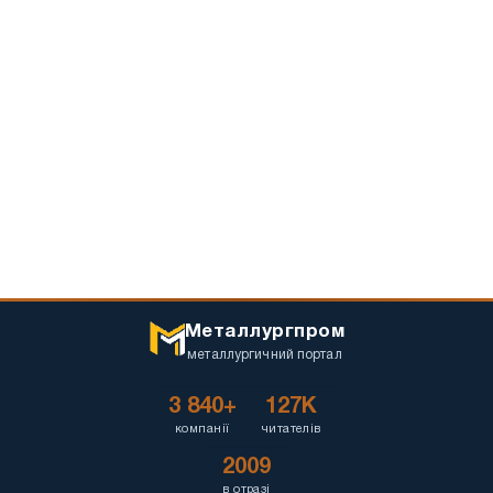
Металлургпром
металлургичний портал
3 840+
127K
компанії
читателів
2009
в отразі