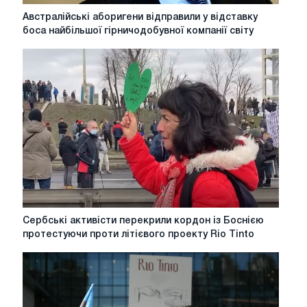
Австралійські
Австралійські аборигени відправили у відставку
аборигени
боса найбільшої гірничодобувної компанії світу
відправили
у
відставку
боса
найбільшої
гірничодобувної
компанії
світу
Сербські
Сербські активісти перекрили кордон із Боснією
активісти
протестуючи проти літієвого проекту Rio Tinto
перекрили
кордон
із
Боснією
протестуючи