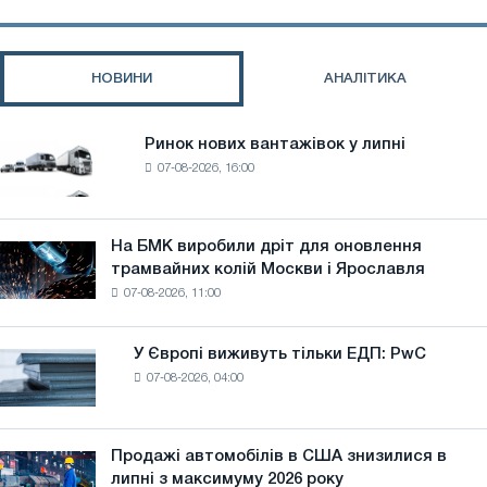
санкціями
по
металургійній
НОВИНИ
АНАЛІТИКА
промисловості
Ірану
Ринок нових вантажівок у липні
Ринок
07-08-2026, 16:00
нових
вантажівок
у
липні
На БМК виробили дріт для оновлення
На
трамвайних колій Москви і Ярославля
БМК
07-08-2026, 11:00
виробили
дріт
для
У Європі виживуть тільки ЕДП: PwC
У
оновлення
07-08-2026, 04:00
Європі
трамвайних
виживуть
колій
тільки
Москви
ЕДП:
Продажі автомобілів в США знизилися в
і
Продажі
PwC
липні з максимуму 2026 року
Ярославля
автомобілів