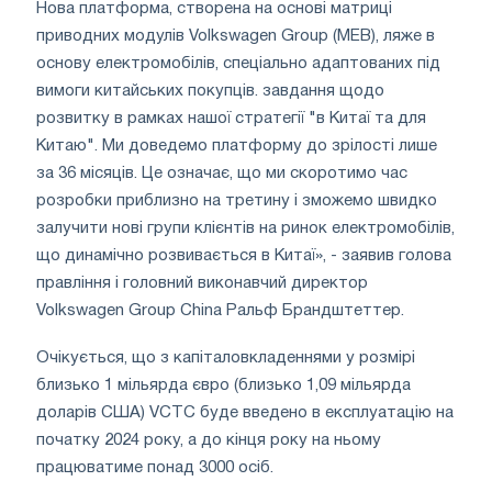
Нова платформа, створена на основі матриці
приводних модулів Volkswagen Group (MEB), ляже в
основу електромобілів, спеціально адаптованих під
вимоги китайських покупців. завдання щодо
розвитку в рамках нашої стратегії "в Китаї та для
Китаю". Ми доведемо платформу до зрілості лише
за 36 місяців. Це означає, що ми скоротимо час
розробки приблизно на третину і зможемо швидко
залучити нові групи клієнтів на ринок електромобілів,
що динамічно розвивається в Китаї», - заявив голова
правління і головний виконавчий директор
Volkswagen Group China Ральф Брандштеттер.
Очікується, що з капіталовкладеннями у розмірі
близько 1 мільярда євро (близько 1,09 мільярда
доларів США) VCTC буде введено в експлуатацію на
початку 2024 року, а до кінця року на ньому
працюватиме понад 3000 осіб.