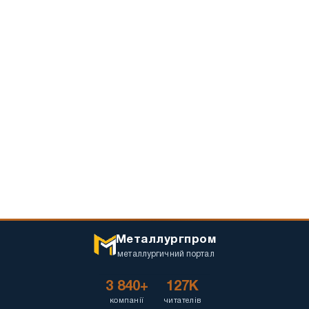
Металлургпром
металлургичний портал
3 840+
127K
компанії
читателів