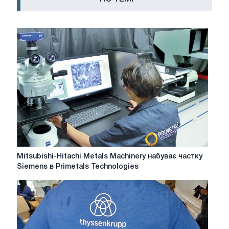
Mitsubishi-
Mitsubishi-Hitachi Metals Machinery набуває частку
Hitachi
Siemens в Primetals Technologies
Metals
Machinery
набуває
частку
Siemens
в