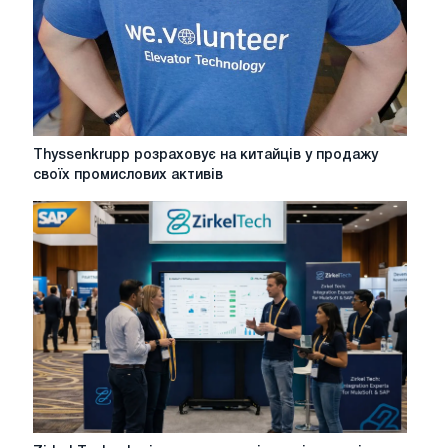
Primetals
Technologies
Thyssenkrupp
Thyssenkrupp розраховує на китайців у продажу
розраховує
своїх промислових активів
на
китайців
у
продажу
своїх
промислових
активів
Zirkel