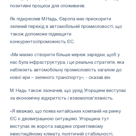
позитивні процеси для споживачів.
Як підкреслив М.Надь, Європа має прискорити
зелений перехід в автомобільній промисловості, що
також допоможе підвищити
конкурентоспроможність ЄС.
«Ми маємо створити більше мереж зарядки, щоб у
нас була інфраструктура, і це реальна стратегія, яка
наблизить автомобільну промисловість загалом до
нової ери – зеленого транспорту», ​​- сказав він.
М. Надь також зазначив, що уряд Угорщини виступає
за економічну відкритість і взаємопов'язаність.
«Я вважаю, що поява китайських компаній на ринку
ЄС є двовиграшною ситуаціяю. Угорщина тут
виступає як ворота завдяки сприятливому
інвестиційному клімату, політичній стабільності,