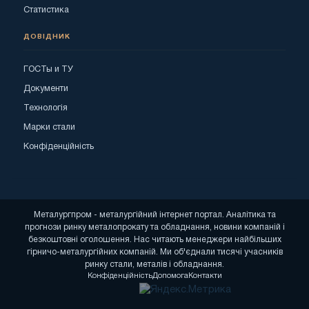
Статистика
ДОВІДНИК
ГОСТы и ТУ
Документи
Технологія
Марки стали
Конфіденційність
Металургпром - металургійний інтернет портал. Аналітика та
прогнози ринку металопрокату та обладнання, новини компаній і
безкоштовні оголошення. Нас читають менеджери найбільших
гірничо-металургійних компаній. Ми об'єднали тисячі учасників
ринку стали, металів і обладнання.
Конфіденційність
Допомога
Контакти