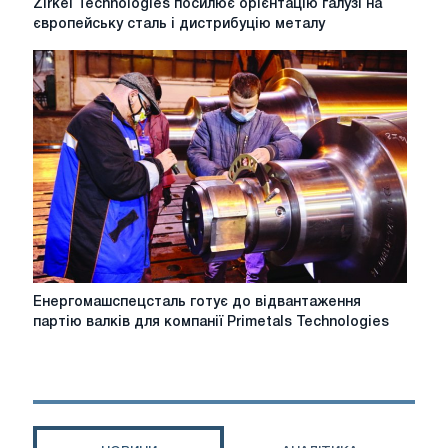
Zirkel Technologies посилює орієнтацію галузі на
Technologies
європейську сталь і дистрибуцію металу
посилює
орієнтацію
галузі
на
європейську
сталь
і
дистрибуцію
металу
Енергомашспецсталь
Енергомашспецсталь готує до відвантаження
готує
партію валків для компанії Primetals Technologies
до
відвантаження
партію
валків
для
компанії