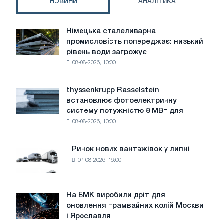
НОВИНИ
АНАЛІТИКА
Primetals
Technologies
Німецька сталеливарна
Німецька
промисловість попереджає: низький
сталеливарна
рівень води загрожує
промисловість
08-08-2026, 10:00
попереджає:
низький
рівень
thyssenkrupp Rasselstein
thyssenkrupp
води
встановлює фотоелектричну
Rasselstein
загрожує
систему потужністю 8 МВт для
встановлює
безпеці
08-08-2026, 10:00
фотоелектричну
поставок
систему
потужністю
Ринок нових вантажівок у липні
Ринок
8
07-08-2026, 16:00
нових
МВт
вантажівок
для
у
досягнення
липні
На БМК виробили дріт для
цілей
На
оновлення трамвайних колій Москви
декарбонізації
БМК
і Ярославля
виробили