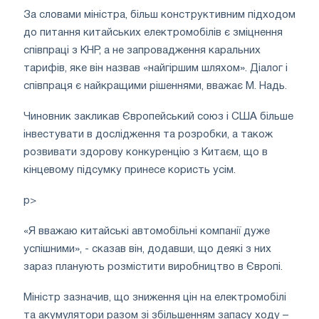
За словами міністра, більш конструктивним підходом
до питання китайських електромобілів є зміцнення
співпраці з КНР, а не запровадження каральних
тарифів, яке він назвав «найгіршим шляхом». Діалог і
співпраця є найкращими рішеннями, вважає М. Надь.
Чиновник закликав Європейський союз і США більше
інвестувати в дослідження та розробки, а також
розвивати здорову конкуренцію з Китаєм, що в
кінцевому підсумку принесе користь усім.
p>
«Я вважаю китайські автомобільні компанії дуже
успішними», - сказав він, додавши, що деякі з них
зараз планують розмістити виробництво в Європі.
Міністр зазначив, що зниження цін на електромобілі
та акумулятори разом зі збільшенням запасу ходу –