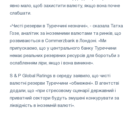
явно мало, щоб захистити валюту, якщо вона почне
слабшати.
«Чисті резерви в Туреччині незначні», - сказала Татха
Гозе, аналітик за іноземними валютами та ринків, що
розвиваються в Commerzbank в Лондоні. «Ми
припускаємо, що у центрального банку Туреччини
немає реальних резервних ресурсів для боротьби з
ослабленням ліри, якщо і вона виникне».
S & P Global Ratings в середу заявило, що чисті
валютні резерви Туреччини «обмежені». В агентстві
додали, що «при стресовому сценарії державний і
приватний сектори будуть змушені конкурувати за
ліквідність в іноземній валюті».