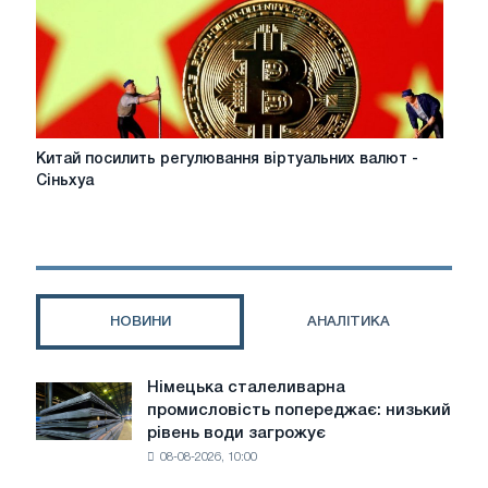
незабезпечених
облігацій
Метінвесту
Китай
Китай посилить регулювання віртуальних валют -
посилить
Сіньхуа
регулювання
віртуальних
валют
-
Сіньхуа
НОВИНИ
АНАЛІТИКА
Німецька сталеливарна
Німецька
промисловість попереджає: низький
сталеливарна
рівень води загрожує
промисловість
08-08-2026, 10:00
попереджає:
низький