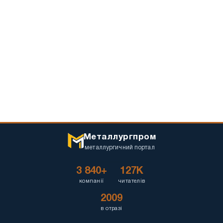
Металлургпром
металлургичний портал
3 840+
127K
компанії
читателів
2009
в отразі