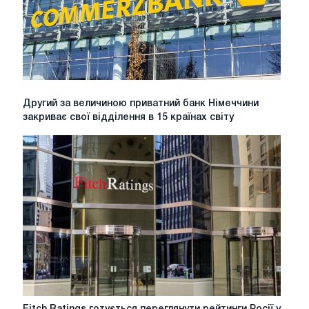
Другий
Другий за величиною приватний банк Німеччини
за
закриває свої відділення в 15 країнах світу
величиною
приватний
банк
Німеччини
закриває
свої
відділення
в
15
країнах
світу
Fitch