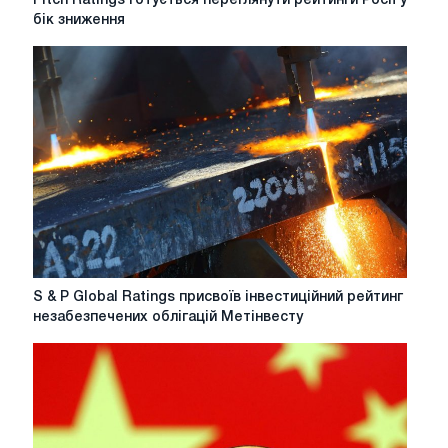
Fitch Ratings готується переглянути рейтинги Росії у
Ratings
бік зниження
готується
переглянути
рейтинги
Росії
у
бік
зниження
S
S & P Global Ratings присвоїв інвестиційний рейтинг
&
незабезпечених облігацій Метінвесту
P
Global
Ratings
присвоїв
інвестиційний
рейтинг