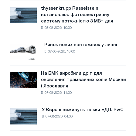
рівень
thyssenkrupp Rasselstein
thyssenkrupp
води
встановлює фотоелектричну
Rasselstein
загрожує
систему потужністю 8 МВт для
встановлює
безпеці
08-08-2026, 10:00
фотоелектричну
поставок
систему
потужністю
Ринок нових вантажівок у липні
Ринок
8
07-08-2026, 16:00
нових
МВт
вантажівок
для
у
досягнення
липні
На БМК виробили дріт для
цілей
На
оновлення трамвайних колій Москви
декарбонізації
БМК
і Ярославля
виробили
07-08-2026, 11:00
дріт
для
оновлення
У Європі виживуть тільки ЕДП: PwC
У
трамвайних
07-08-2026, 04:00
Європі
колій
виживуть
Москви
тільки
і