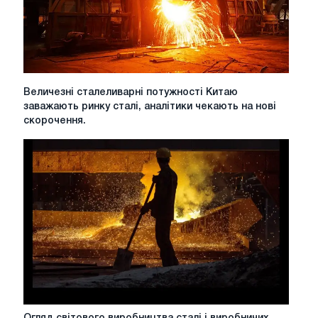
Величезні
Величезні сталеливарні потужності Китаю
сталеливарні
заважають ринку сталі, аналітики чекають на нові
потужності
скорочення.
Китаю
заважають
ринку
сталі,
аналітики
чекають
на
нові
скорочення.
Огляд