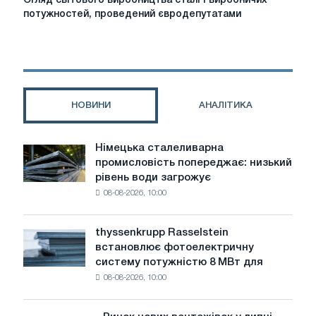
Огляд світового виробництва сталі і виробничих
світового
потужностей, проведений євродепутатами
виробництва
сталі
і
виробничих
потужностей,
проведений
НОВИНИ
АНАЛІТИКА
євродепутатами
Німецька сталеливарна
Німецька
промисловість попереджає: низький
сталеливарна
рівень води загрожує
промисловість
08-08-2026, 10:00
попереджає:
низький
рівень
thyssenkrupp Rasselstein
thyssenkrupp
води
встановлює фотоелектричну
Rasselstein
загрожує
систему потужністю 8 МВт для
встановлює
безпеці
08-08-2026, 10:00
фотоелектричну
поставок
систему
потужністю