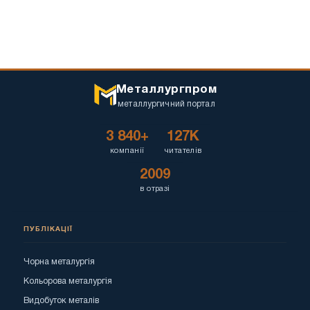
Металлургпром
металлургичний портал
3 840+
127K
компанії
читателів
2009
в отразі
ПУБЛІКАЦІЇ
Чорна металургія
Кольорова металургія
Видобуток металів