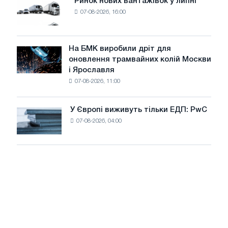
Ринок нових вантажівок у липні
Ринок
8
07-08-2026, 16:00
нових
МВт
вантажівок
для
у
досягнення
липні
На БМК виробили дріт для
цілей
На
оновлення трамвайних колій Москви
декарбонізації
БМК
і Ярославля
виробили
07-08-2026, 11:00
дріт
для
оновлення
У Європі виживуть тільки ЕДП: PwC
У
трамвайних
07-08-2026, 04:00
Європі
колій
виживуть
Москви
тільки
і
ЕДП:
Ярославля
PwC