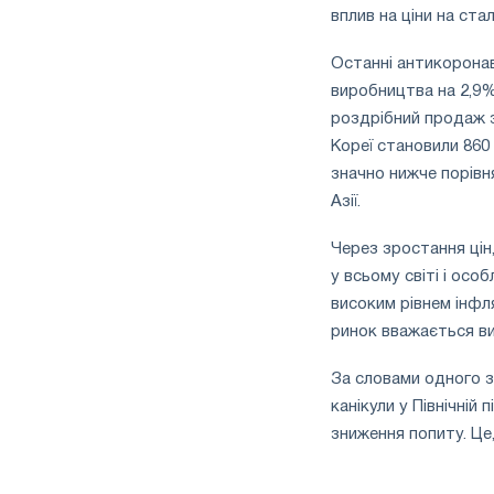
вплив на ціни на стал
Останні антикоронав
виробництва на 2,9%
роздрібний продаж зн
Кореї становили 860
значно нижче порівня
Азії.
Через зростання цін
у всьому світі і осо
високим рівнем інфля
ринок вважається в
За словами одного з 
канікули у Північній
зниження попиту. Це