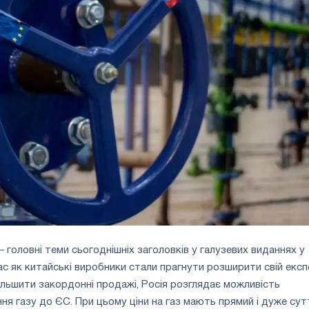
 – головні теми сьогоднішніх заголовків у галузевих виданнях у
час як китайські виробники стали прагнути розширити свій екс
більшити закордонні продажі, Росія розглядає можливість
ня газу до ЄС. При цьому ціни на газ мають прямий і дуже су