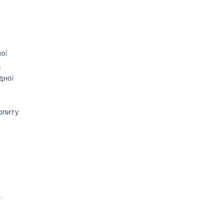
ої
ж
дної
опиту
.