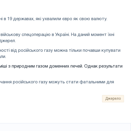
і в 19 державах, які ухвалили євро як свою валюту.
ійськову спецоперацію в Україні. На даний момент їхні
 джерел.
сті від російського газу можна тільки почавши купувати
ли.
уміші з природним газом доменних печей. Однак результати
тачання російського газу можуть стати фатальними для
Джерело