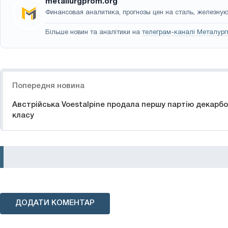
metallurgprom.org
Финансовая аналитика, прогнозы цен на сталь, железную 
Більше новин та аналітики на
телеграм-каналі Металург
Навігація
Попередня новина
Австрійська Voestalpine продала першу партію декарбо
класу
ДОДАТИ КОМЕНТАР