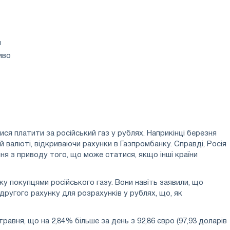
и
иво
я платити за російський газ у рублях. Наприкінці березня
й валюті, відкриваючи рахунки в Газпромбанку. Справді, Росія
ня з приводу того, що може статися, якщо інші країни
у покупцями російського газу. Вони навіть заявили, що
другого рахунку для розрахунків у рублях, що, як
авня, що на 2,84% більше за день з 92,86 євро (97,93 доларів