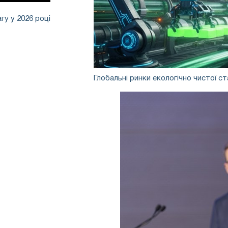
агу у 2026 році
Глобальні
Глобальні ринки екологічно чистої ста
ринки
екологічно
чистої
сталі
в
2026
році:
регулювання,
витрати
та
регіональні
відмінності