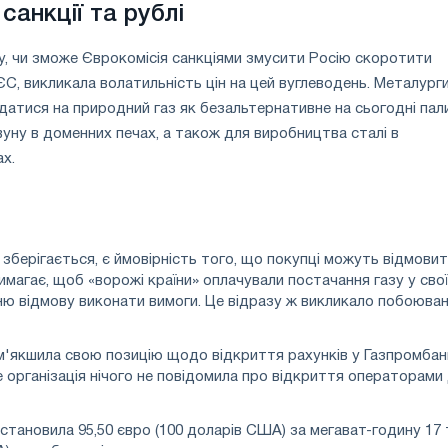
 санкції та рублі
у, чи зможе Єврокомісія санкціями змусити Росію скоротити
ЄС, викликала волатильність цін на цей вуглеводень. Металург
атися на природний газ як безальтернативне на сьогодні пал
уну в доменних печах, а також для виробництва сталі в
х.
рігається, є ймовірність того, що покупці можуть відмовитис
магає, щоб «ворожі країни» оплачували постачання газу у свої
хню відмову виконати вимоги. Це відразу ж викликало побоюван
м'якшила свою позицію щодо відкриття рахунків у Газпромбанк
 організація нічого не повідомила про відкриття операторами 
тановила 95,50 євро (100 доларів США) за мегават-годину 17 тр