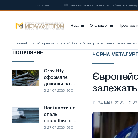
талі на основі
📰
Нові квоти на сталь послаблять конкуренцію в Сп
Новини
Оголошення
Прес-релі
Головна
/
Новини
/
Чорна металургія
/ Європейські ціни на сталь прямо залежат
ПОПУЛЯРНЕ
ЧОРНА МЕТАЛУРГ
GravitHy
GravitHy
Європейсь
оформляє
оформляє
дозволи на ...
дозволи
залежать 
24-07-2026, 20:01
на
будівництво
24 МАЯ 2022, 10:22
заводу
Нові квоти на
Нові
з
сталь
квоти
виробництва
послаблять ...
на
низьковуглецевої
27-07-2026, 09:01
сталь
сталі
послаблять
на