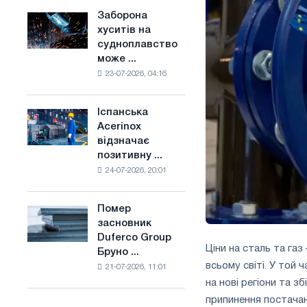
конкуренцію
основі
Заборона
Заборона
в
водню
хуситів на
хуситів
Сполученому
у
судноплавство
на
Королівстві
Франції
може ...
судноплавство
23-07-2026, 04:16
може
порушити
імпорт
Іспанська
Іспанська
Саудівської
Acerinox
Acerinox
сталі
відзначає
відзначає
позитивну ...
позитивну
24-07-2026, 20:01
динаміку
в
другому
Помер
Помер
півріччі
засновник
засновник
по
Duferco Group
Duferco
торговим
Ціни на сталь та газ
Бруно ...
Group
заходам
всьому світі. У той 
21-07-2026, 11:01
Бруно
і
на нові регіони та з
Больфо
підтримці
припинення постачан
CBAM