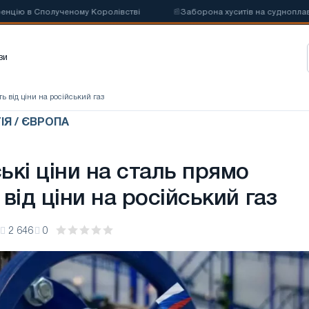
олученому Королівстві
📰
Заборона хуситів на судноплавство може п
зи
ь від ціни на російський газ
ІЯ / ЄВРОПА
кі ціни на сталь прямо
від ціни на російський газ
2 646
0