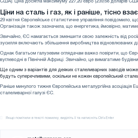
США). Ціна досягла максимуму 227,20 євро (239,68 доларів США
Ціни на сталь і газ, як і раніше, тісно вза
29 квітня Європейське статистичне управління повідомило, що 
Організація також зазначила, що енергетика, ймовірно, матиме
Звичайно, ЄС намагається зменшити свою залежність від російс
зусилля включають збільшення виробництва відновлюваних дже
Однак багатьом галузевим оглядачам важко повірити, що Євро
вуглеводні в Північній Африці. Звичайно, це вимагатиме будів
Ще одним з варіантів для деяких сталеливарних заводів може
будуть суперечливими, оскільки не кожен європейський стале
Раніше минулого тижня Європейська металургійна асоціація E
сталеливарної галузі ЄС.