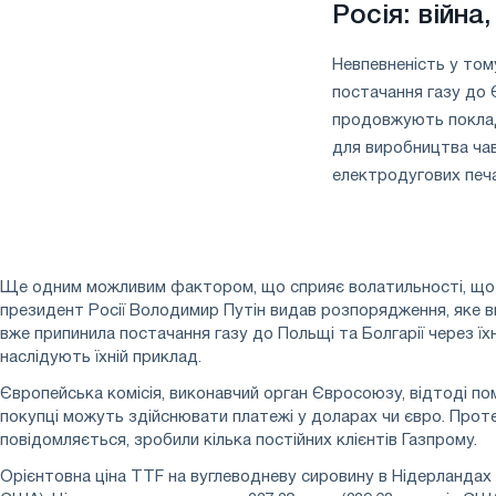
Росія: війна,
Невпевненість у том
постачання газу до 
продовжують поклад
для виробництва чав
електродугових печа
Ще одним можливим фактором, що сприяє волатильності, що збе
президент Росії Володимир Путін видав розпорядження, яке ви
вже припинила постачання газу до Польщі та Болгарії через ї
наслідують їхній приклад.
Європейська комісія, виконавчий орган Євросоюзу, відтоді по
покупці можуть здійснювати платежі у доларах чи євро. Проте
повідомляється, зробили кілька постійних клієнтів Газпрому.
Орієнтовна ціна TTF на вуглеводневу сировину в Нідерландах с