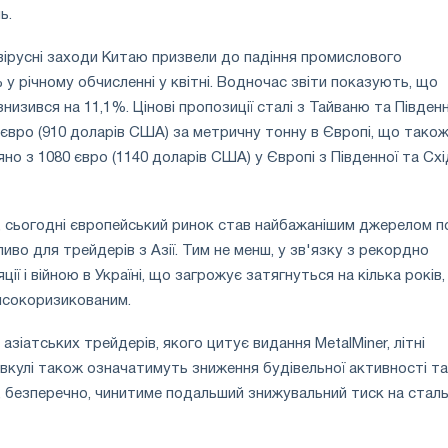
ь.
ірусні заходи Китаю призвели до падіння промислового
 у річному обчисленні у квітні. Водночас звіти показують, що
изився на 11,1%. Цінові пропозиції сталі з Тайваню та Південн
 євро (910 доларів США) за метричну тонну в Європі, що тако
но з 1080 євро (1140 доларів США) у Європі з Південної та Схі
, сьогодні європейський ринок став найбажанішим джерелом п
бливо для трейдерів з Азії. Тим не менш, у зв'язку з рекордно
ції і війною в Україні, що загрожує затягнуться на кілька років,
исокоризикованим.
азіатських трейдерів, якого цитує видання MetalMiner, літні
 півкулі також означатимуть зниження будівельної активності та
, безперечно, чинитиме подальший знижувальний тиск на сталь