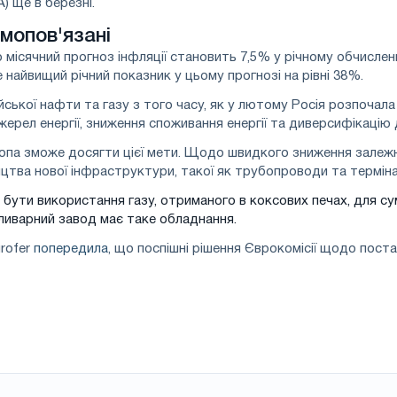
) ще в березні.
ємопов'язані
місячний прогноз інфляції становить 7,5% у річному обчисленн
 найвищий річний показник у цьому прогнозі на рівні 38%.
ької нафти та газу з того часу, як у лютому Росія розпочала в
рел енергії, зниження споживання енергії та диверсифікацію
па зможе досягти цієї мети. Щодо швидкого зниження залежно
ництва нової інфраструктури, такої як трубопроводи та терміна
 бути використання газу, отриманого в коксових печах, для с
ливарний завод має таке обладнання.
urofer
попередила
, що поспішні рішення Єврокомісії щодо пос