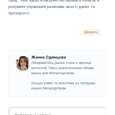
Лунд. "Але зараз конкурентна перевага полягає в
розумінні управління ризиками, якості даних та
прозорості
Джерело
Жанна Одинцова
Обозреватель рынка стали и цветных
металлов. Пишу аналитические обзоры
рынка для Металлургпром.
Більше новин та аналітики на
телеграм-
каналі Металургпром
.
Навігація