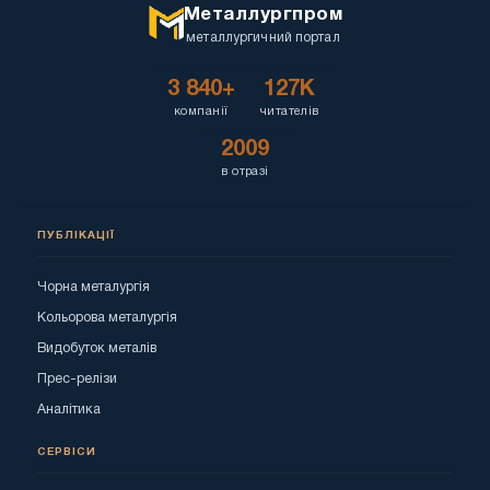
Металлургпром
металлургичний портал
3 840+
127K
компанії
читателів
2009
в отразі
ПУБЛІКАЦІЇ
Чорна металургія
Кольорова металургія
Видобуток металів
Прес-релізи
Аналітика
СЕРВІСИ