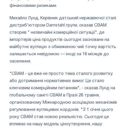
фінансовими ризиками.
Михайло Лунд, Керівник датський нержавіючої сталі
дистриб'ютором Damstahl групи, сказав CBAM
створив " незвичайні комерційної ситуації", де
імпортерів ціна продуктів сьогодні засноване на
майбутнє вуглецю з обмеженою чий точну вартість
залишається невідомою — іноді за 18 місяців до
заселення.
"CBAM - це вже не просто тема сталого розвитку
або дотримання нормативних вимог. Це стало
ключовим комерційним питанням", - сказав Лунд на
глобальному саміті CBAM в Празі 28 травня,
організованому Міжнародною асоціацією механізмів
регулювання вуглецевих кордонів. "З 1 січня цього
року CBAM став новою реальністю. Сьогодні це
впливає на нашу модель ціноутворення, нашу