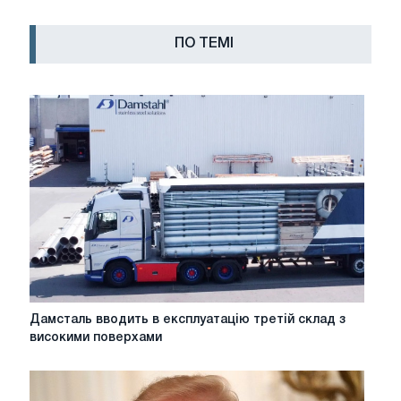
ПО ТЕМІ
Дамсталь
Дамсталь вводить в експлуатацію третій склад з
вводить
високими поверхами
в
експлуатацію
третій