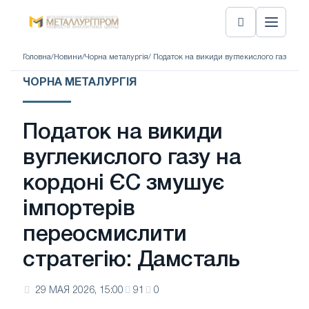
Головна
/
Новини
/
Чорна металургія
/ Податок на викиди вуглекислого газу на 
ЧОРНА МЕТАЛУРГІЯ
Податок на викиди
вуглекислого газу на
кордоні ЄС змушує
імпортерів
переосмислити
стратегію: Дамсталь
29 МАЯ 2026, 15:00
91
0