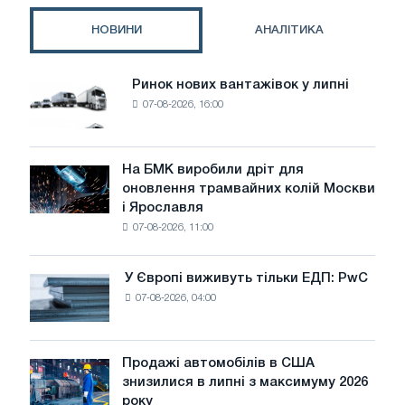
нержавіючу
сталь
НОВИНИ
АНАЛІТИКА
в
2026
році
Ринок нових вантажівок у липні
Ринок
на
07-08-2026, 16:00
нових
тлі
вантажівок
зміни
у
CBAM
липні
На БМК виробили дріт для
На
оновлення трамвайних колій Москви
БМК
і Ярославля
виробили
07-08-2026, 11:00
дріт
для
оновлення
У Європі виживуть тільки ЕДП: PwC
У
трамвайних
07-08-2026, 04:00
Європі
колій
виживуть
Москви
тільки
і
ЕДП:
Продажі автомобілів в США
Ярославля
Продажі
PwC
знизилися в липні з максимуму 2026
автомобілів
року