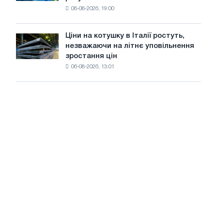
в
06-08-2026, 19:00
США
знизилися
в
Ціни на котушку в Італії ростуть,
Ціни
липні
незважаючи на літнє уповільнення
на
з
зростання цін
котушку
максимуму
06-08-2026, 13:01
в
2026
Італії
року
ростуть,
незважаючи
на
літнє
уповільнення
зростання
цін