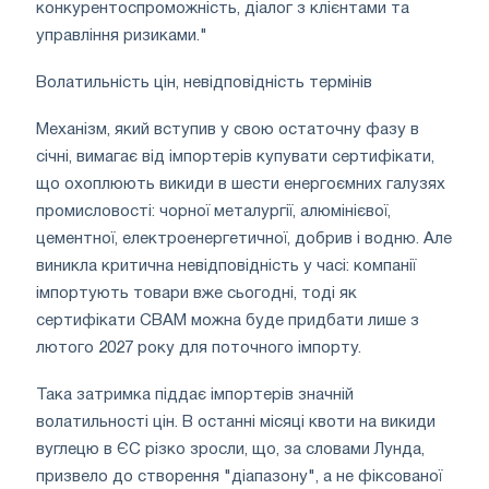
конкурентоспроможність, діалог з клієнтами та
управління ризиками."
Волатильність цін, невідповідність термінів
Механізм, який вступив у свою остаточну фазу в
січні, вимагає від імпортерів купувати сертифікати,
що охоплюють викиди в шести енергоємних галузях
промисловості: чорної металургії, алюмінієвої,
цементної, електроенергетичної, добрив і водню. Але
виникла критична невідповідність у часі: компанії
імпортують товари вже сьогодні, тоді як
сертифікати CBAM можна буде придбати лише з
лютого 2027 року для поточного імпорту.
Така затримка піддає імпортерів значній
волатильності цін. В останні місяці квоти на викиди
вуглецю в ЄС різко зросли, що, за словами Лунда,
призвело до створення "діапазону", а не фіксованої