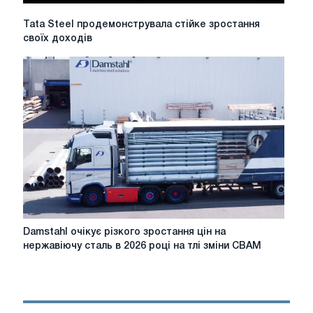
Tata
Tata Steel продемонструвала стійке зростання
Steel
своїх доходів
продемонструвала
стійке
зростання
своїх
доходів
Damstahl
Damstahl очікує різкого зростання цін на
очікує
нержавіючу сталь в 2026 році на тлі зміни CBAM
різкого
зростання
цін
на