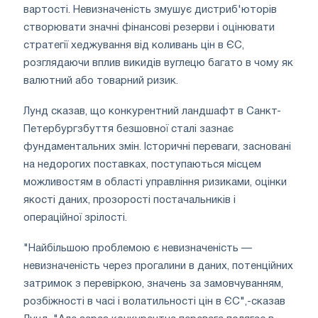
вартості. Невизначеність змушує дистриб'юторів
створювати значні фінансові резерви і оцінювати
стратегії хеджування від коливань цін в ЄС,
розглядаючи вплив викидів вуглецю багато в чому як
валютний або товарний ризик.
Лунд сказав, що конкурентний ландшафт в Санкт-
Петербургзбуття безшовної сталі зазнає
фундаментальних змін. Історичні переваги, засновані
на недорогих поставках, поступаються місцем
можливостям в області управління ризиками, оцінки
якості даних, прозорості постачальників і
операційної зрілості.
"Найбільшою проблемою є невизначеність —
невизначеність через прогалини в даних, потенційних
затримок з перевіркою, значень за замовчуванням,
розбіжності в часі і волатильності цін в ЄС",-сказав