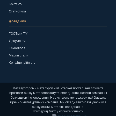
Контакти
Статистика
ДОВІДНИК
ГОСТы и ТУ
Документи
Технологія
Марки стали
Конфіденційність
Металургпром - металургійний інтернет портал. Аналітика та
прогнози ринку металопрокату та обладнання, новини компаній і
безкоштовні оголошення. Нас читають менеджери найбільших
гірничо-металургійних компаній. Ми об'єднали тисячі учасників
ринку стали, металів і обладнання.
Конфіденційність
Допомога
Контакти