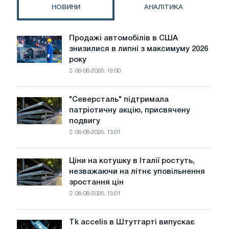
першого
НОВИНИ
АНАЛІТИКА
і
другого
конвертерів
Продажі автомобілів в США
Продажі
знизилися в липні з максимуму 2026
автомобілів
року
в
06-08-2026, 19:00
США
знизилися
в
"Северсталь" підтримала
"Северсталь"
липні
патріотичну акцію, присвячену
підтримала
з
подвигу
патріотичну
максимуму
06-08-2026, 13:01
акцію,
2026
присвячену
року
подвигу
Ціни на котушку в Італії ростуть,
Ціни
радянської
незважаючи на літнє уповільнення
на
авіації
зростання цін
котушку
в
06-08-2026, 13:01
в
роки
Італії
Великої
ростуть,
Вітчизняної
Tk accelis в Штутгарті випускає
Tk
незважаючи