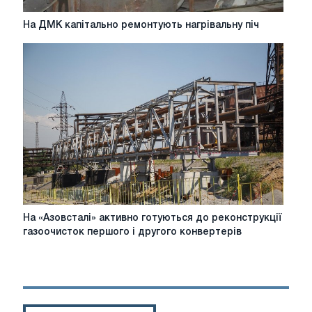
На
На ДМК капітально ремонтують нагрівальну піч
ДМК
капітально
ремонтують
нагрівальну
піч
На
На «Азовсталі» активно готуються до реконструкції
«Азовсталі»
газоочисток першого і другого конвертерів
активно
готуються
до
реконструкції
газоочисток