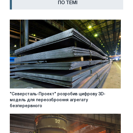
ПО ТЕМІ
"Северсталь-
"Северсталь-Проект" розробив цифрову 3D-
Проект"
модель для переозброєння агрегату
розробив
безперервного
цифрову
3D-
модель
для