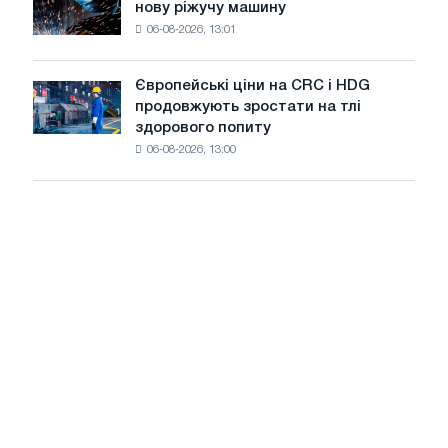
війни
нову ріжучу машину
accelis
на
06-08-2026, 13:01
в
літнє
Штутгарті
уповільнення
випускає
зростання
Європейські ціни на CRC і HDG
Європейські
нову
цін
продовжують зростати на тлі
ціни
ріжучу
здорового попиту
на
машину
06-08-2026, 13:00
CRC
і
HDG
продовжують
зростати
на
тлі
здорового
попиту