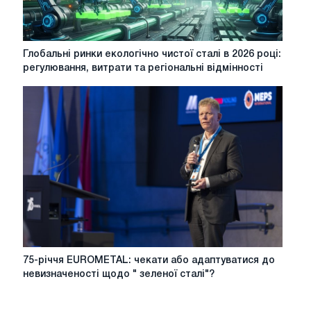
Глобальні
Глобальні ринки екологічно чистої сталі в 2026 році:
ринки
регулювання, витрати та регіональні відмінності
екологічно
чистої
сталі
в
2026
році:
регулювання,
витрати
та
регіональні
відмінності
75-
75-річчя EUROMETAL: чекати або адаптуватися до
річчя
невизначеності щодо " зеленої сталі"?
EUROMETAL:
чекати