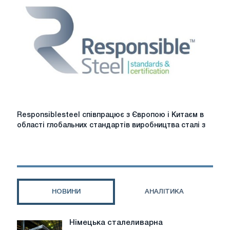
або
адаптуватися
до
невизначеності
щодо
"
зеленої
сталі"?
Responsiblesteel
Responsiblesteel співпрацює з Європою і Китаєм в
співпрацює
області глобальних стандартів виробництва сталі з
з
Європою
і
Китаєм
в
області
НОВИНИ
АНАЛІТИКА
глобальних
стандартів
виробництва
Німецька сталеливарна
Німецька
сталі