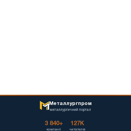
Металлургпром
металлургичний портал
3 840+
127K
компанії
читателів