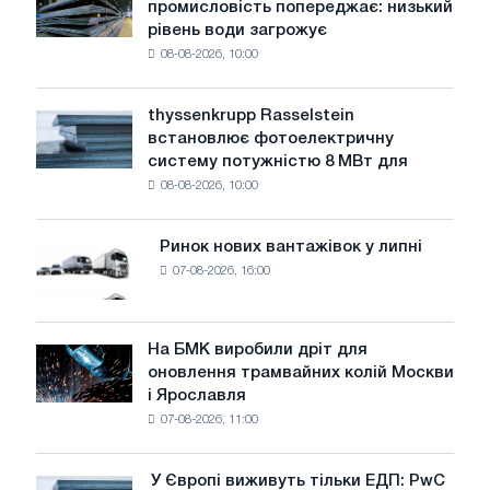
промисловість попереджає: низький
сталеливарна
з
рівень води загрожує
промисловість
низьким
08-08-2026, 10:00
попереджає:
рівнем
низький
викидів
рівень
thyssenkrupp Rasselstein
thyssenkrupp
води
встановлює фотоелектричну
Rasselstein
загрожує
систему потужністю 8 МВт для
встановлює
безпеці
08-08-2026, 10:00
фотоелектричну
поставок
систему
потужністю
Ринок нових вантажівок у липні
Ринок
8
07-08-2026, 16:00
нових
МВт
вантажівок
для
у
досягнення
липні
На БМК виробили дріт для
цілей
На
оновлення трамвайних колій Москви
декарбонізації
БМК
і Ярославля
виробили
07-08-2026, 11:00
дріт
для
оновлення
У Європі виживуть тільки ЕДП: PwC
У