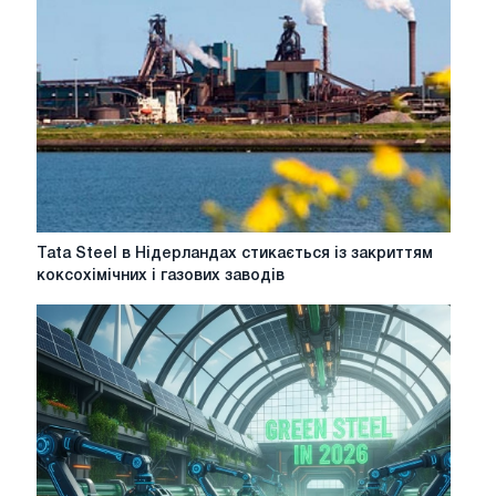
Tata
Tata Steel в Нідерландах стикається із закриттям
Steel
коксохімічних і газових заводів
в
Нідерландах
стикається
із
закриттям
коксохімічних
і
газових
заводів