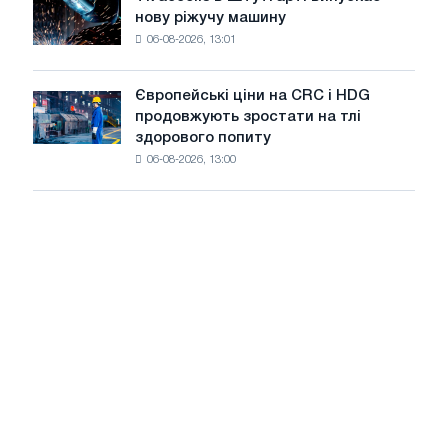
Tk
незважаючи
війни
нову ріжучу машину
accelis
на
06-08-2026, 13:01
в
літнє
Штутгарті
уповільнення
випускає
зростання
Європейські ціни на CRC і HDG
Європейські
нову
цін
продовжують зростати на тлі
ціни
ріжучу
здорового попиту
на
машину
06-08-2026, 13:00
CRC
і
HDG
продовжують
зростати
на
тлі
здорового
попиту