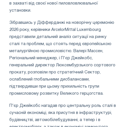
в захваті від своєї нової пиловловлювальної
установки.
Зібравшись у Діфферданжі на новорічну церемонію
2026 року, керівники ArcelorMittal Luxembourg
представили детальний аналіз ситуації на ринку
сталі та проблем, що стоять перед європейською
металургійною промисловістю. Валері Массен,
Регіональний менеджер, і П'єр Джейкобс,
генеральний директор Люксембурзького сортового
прокату, розповіли про стратегічний Сектор,
ослаблений глобальними дисбалансами,
підтвердивши при цьому прихильність групи
промисловому розвитку Великого герцогства.
П'єр Джейкобс нагадав про центральну роль сталі в
сучасній економіці, яка присутня в інфраструктурі,
будівництві, автомобілебудуванні, а тепер і в
електромобілях, а також в економіці замкнутого