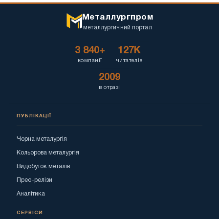
Металлургпром
металлургичний портал
3 840+
127K
компанії
читателів
2009
в отразі
ПУБЛІКАЦІЇ
Чорна металургія
Кольорова металургія
Видобуток металів
Прес-релізи
Аналітика
СЕРВІСИ