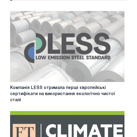
Компанія
Компанія LESS отримала перші європейські
LESS
сертифікати на використання екологічно чистої
отримала
сталі
перші
європейські
сертифікати
на
використання
екологічно