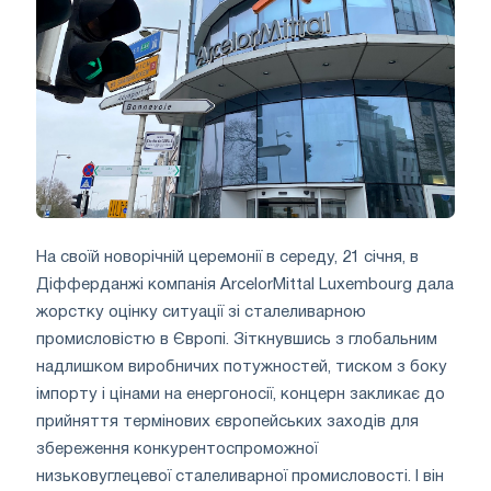
На своїй новорічній церемонії в середу, 21 січня, в
Діфферданжі компанія ArcelorMittal Luxembourg дала
жорстку оцінку ситуації зі сталеливарною
промисловістю в Європі. Зіткнувшись з глобальним
надлишком виробничих потужностей, тиском з боку
імпорту і цінами на енергоносії, концерн закликає до
прийняття термінових європейських заходів для
збереження конкурентоспроможної
низьковуглецевої сталеливарної промисловості. І він