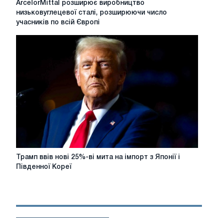
ArcelorMittal розширює виробництво
розширює
низьковуглецевої сталі, розширюючи число
виробництво
учасників по всій Європі
низьковуглецевої
сталі,
розширюючи
число
учасників
по
всій
Європі
Трамп
Трамп ввів нові 25%-ві мита на імпорт з Японії і
ввів
Південної Кореї
нові
25%-
ві
мита
на