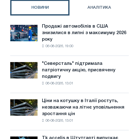
імпорт
НОВИНИ
АНАЛІТИКА
з
Японії
і
Продажі автомобілів в США
Продажі
Південної
знизилися в липні з максимуму 2026
автомобілів
Кореї
року
в
06-08-2026, 19:00
США
знизилися
в
"Северсталь" підтримала
"Северсталь"
липні
патріотичну акцію, присвячену
підтримала
з
подвигу
патріотичну
максимуму
06-08-2026, 13:01
акцію,
2026
присвячену
року
подвигу
Ціни на котушку в Італії ростуть,
Ціни
радянської
незважаючи на літнє уповільнення
на
авіації
зростання цін
котушку
в
06-08-2026, 13:01
в
роки
Італії
Великої
ростуть,
Вітчизняної
Tk accelis в Штутгарті випускає