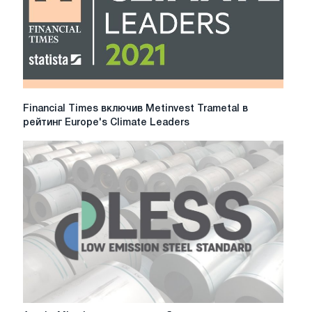
чистої
сталі
Financial
Financial Times включив Metinvest Trametal в
Times
рейтинг Europe's Climate Leaders
включив
Metinvest
Trametal
в
рейтинг
Europe's
Climate
Leaders
ArcelorMittal