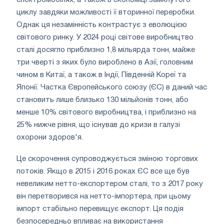
циклу завдяки можливості її вторинної переробки.
Однак ця незамінність контрастує з еволюцією
світового ринку. У 2024 році світове виробництво
сталі досягло приблизно 1,8 мільярда тонн, майже
три чверті з яких було вироблено в Азії, головним
чином в Китаї, а також в Індії, Південній Кореї та
Японії. Частка Європейського союзу (ЄС) в даний час
становить лише близько 130 мільйонів тонн, або
менше 10% світового виробництва, і приблизно на
25% нижче рівня, що існував до кризи в галузі
охорони здоров'я.
Це скорочення супроводжується зміною торгових
потоків. Якщо в 2015 і 2016 роках ЄС все ще був
невеликим нетто-експортером сталі, то з 2017 року
він перетворився на нетто-імпортера, при цьому
імпорт стабільно перевищує експорт. Ця подія
безпосередньо впливає на використання