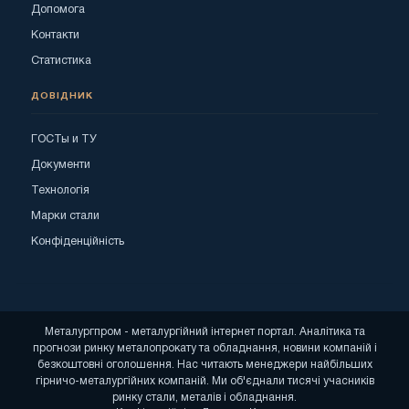
Допомога
Контакти
Статистика
ДОВІДНИК
ГОСТы и ТУ
Документи
Технологія
Марки стали
Конфіденційність
Металургпром - металургійний інтернет портал. Аналітика та
прогнози ринку металопрокату та обладнання, новини компаній і
безкоштовні оголошення. Нас читають менеджери найбільших
гірничо-металургійних компаній. Ми об'єднали тисячі учасників
ринку стали, металів і обладнання.