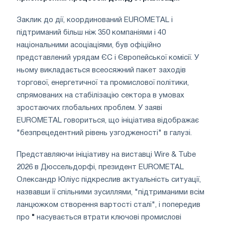
Заклик до дії, координований EUROMETAL і
підтриманий більш ніж 350 компаніями і 40
національними асоціаціями, був офіційно
представлений урядам ЄС і Європейської комісії. У
ньому викладається всеосяжний пакет заходів
торгової, енергетичної та промислової політики,
спрямованих на стабілізацію сектора в умовах
зростаючих глобальних проблем. У заяві
EUROMETAL говориться, що ініціатива відображає
"безпрецедентний рівень узгодженості" в галузі.
Представляючи ініціативу на виставці Wire & Tube
2026 в Дюссельдорфі, президент EUROMETAL
Олександр Юліус підкреслив актуальність ситуації,
назвавши її спільними зусиллями, "підтриманими всім
ланцюжком створення вартості сталі", і попередив
про
"
насувається втрати ключові промислові