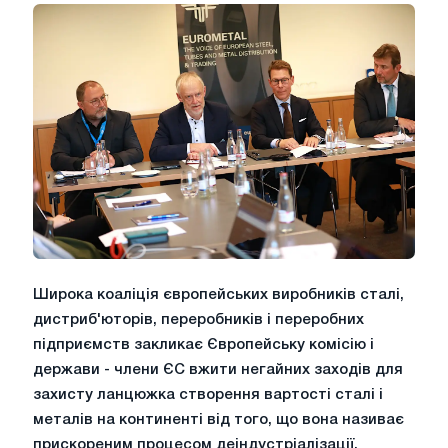
Широка коаліція європейських виробників сталі,
дистриб'юторів, переробників і переробних
підприємств закликає Європейську комісію і
держави - члени ЄС вжити негайних заходів для
захисту ланцюжка створення вартості сталі і
металів на континенті від того, що вона називає
прискореним процесом деіндустріалізації.