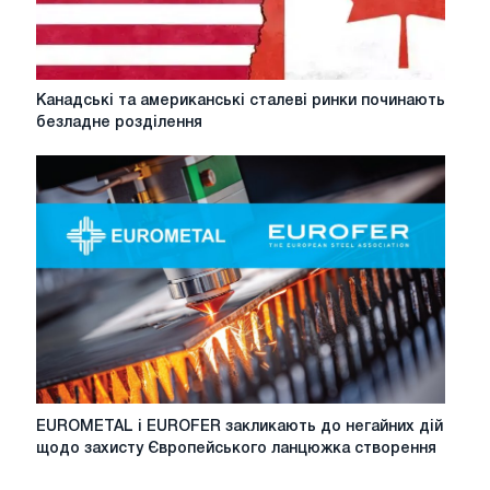
Канадські
Канадські та американські сталеві ринки починають
та
безладне розділення
американські
сталеві
ринки
починають
безладне
розділення
EUROMETAL
EUROMETAL і EUROFER закликають до негайних дій
і
щодо захисту Європейського ланцюжка створення
EUROFER
закликають