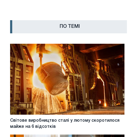
ПО ТЕМІ
Світове
Світове виробництво сталі у лютому скоротилося
виробництво
майже на 6 відсотків
сталі