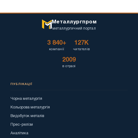
Металлургпром
металлургичний портал
3 840+
127K
компанії
читателів
2009
в отразі
ПУБЛІКАЦІЇ
Чорна металургія
Кольорова металургія
Видобуток металів
Прес-релізи
Аналітика