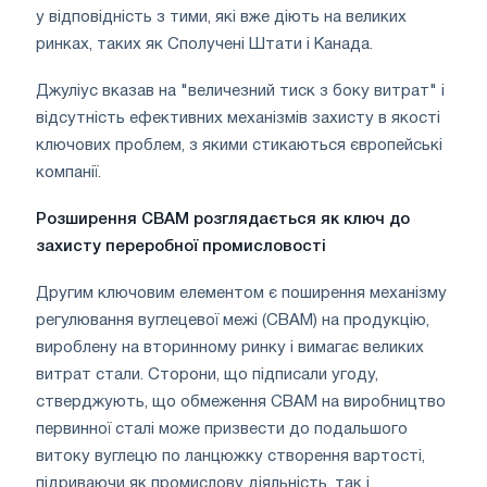
у відповідність з тими, які вже діють на великих
ринках, таких як Сполучені Штати і Канада.
Джуліус вказав на "величезний тиск з боку витрат" і
відсутність ефективних механізмів захисту в якості
ключових проблем, з якими стикаються європейські
компанії.
Розширення CBAM розглядається як ключ до
захисту переробної промисловості
Другим ключовим елементом є поширення механізму
регулювання вуглецевої межі (CBAM) на продукцію,
вироблену на вторинному ринку і вимагає великих
витрат стали. Сторони, що підписали угоду,
стверджують, що обмеження CBAM на виробництво
первинної сталі може призвести до подальшого
витоку вуглецю по ланцюжку створення вартості,
підриваючи як промислову діяльність, так і