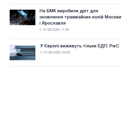
у
досягнення
липні
На БМК виробили дріт для
цілей
На
оновлення трамвайних колій Москви
декарбонізації
БМК
і Ярославля
виробили
07-08-2026, 11:00
дріт
для
оновлення
У Європі виживуть тільки ЕДП: PwC
У
трамвайних
07-08-2026, 04:00
Європі
колій
виживуть
Москви
тільки
і
ЕДП:
Ярославля
PwC