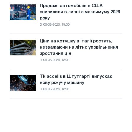
і
ЕДП:
Продажі автомобілів в США
Ярославля
Продажі
PwC
знизилися в липні з максимуму 2026
автомобілів
року
в
06-08-2026, 19:00
США
знизилися
в
Ціни на котушку в Італії ростуть,
Ціни
липні
незважаючи на літнє уповільнення
на
з
зростання цін
котушку
максимуму
06-08-2026, 13:01
в
2026
Італії
року
ростуть,
Tk accelis в Штутгарті випускає
Tk
незважаючи
нову ріжучу машину
accelis
на
06-08-2026, 13:01
в
літнє
Штутгарті
уповільнення
випускає
зростання
нову
цін
ріжучу
машину