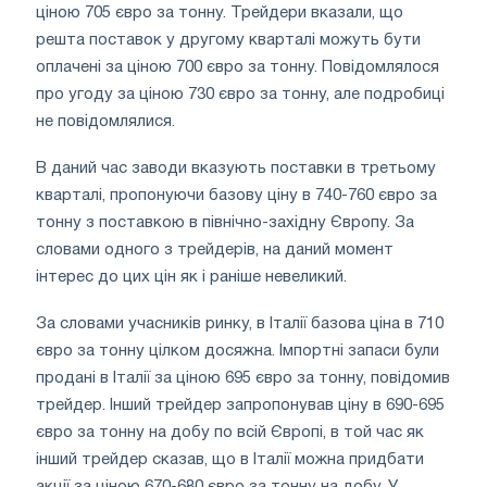
ціною 705 євро за тонну. Трейдери вказали, що
решта поставок у другому кварталі можуть бути
оплачені за ціною 700 євро за тонну. Повідомлялося
про угоду за ціною 730 євро за тонну, але подробиці
не повідомлялися.
В даний час заводи вказують поставки в третьому
кварталі, пропонуючи базову ціну в 740-760 євро за
тонну з поставкою в північно-західну Європу. За
словами одного з трейдерів, на даний момент
інтерес до цих цін як і раніше невеликий.
За словами учасників ринку, в Італії базова ціна в 710
євро за тонну цілком досяжна. Імпортні запаси були
продані в Італії за ціною 695 євро за тонну, повідомив
трейдер. Інший трейдер запропонував ціну в 690-695
євро за тонну на добу по всій Європі, в той час як
інший трейдер сказав, що в Італії можна придбати
акції за ціною 670-680 євро за тонну на добу. У