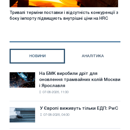
Тривалі
Тривалі терміни поставки і відсутність конкуренції з
терміни
боку імпорту підвищують внутрішні ціни на HRC
поставки
і
відсутність
конкуренції
з
боку
НОВИНИ
АНАЛІТИКА
імпорту
підвищують
внутрішні
На БМК виробили дріт для
На
ціни
оновлення трамвайних колій Москви
БМК
на
і Ярославля
виробили
HRC
07-08-2026, 11:00
дріт
в
для
Європі
оновлення
У Європі виживуть тільки ЕДП: PwC
У
трамвайних
07-08-2026, 04:00
Європі
колій
виживуть
Москви
тільки