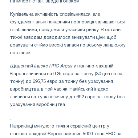
на імпорт сталі, введені блоком.
Купівельна активність сповільнилася, але
фундаментальні показники пропозиції залишаються
стабільними, повідомили учасники ринку. В останні
тижні заводам доводилося знижувати ціни, щоб
врахувати стійко високі запаси по всьому ланцюжку
поставок.
Щоденний Індекс HRC Argus
у північно-західній
Європі знизився на 0,25 євро за тонну (30 центів за
тонну) до 695,75 євро за тонну без урахування
виробництва, в той час як італійський індекс
знизився на ту ж величину до 692 євро за тонну без
урахування виробництва
.
Наприкінці минулого тижня сервісний центр у
північно-західній Європі замовив 5000 тонн HRC за