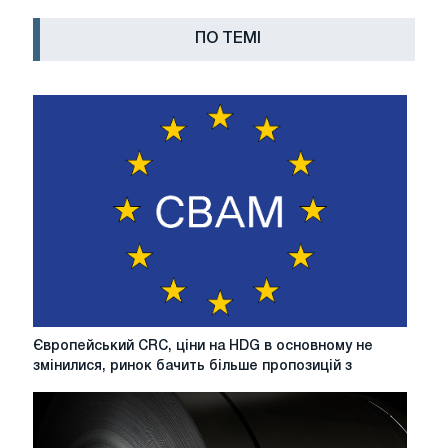
ПО ТЕМІ
Європейський
Європейський CRC, ціни на HDG в основному не
CRC,
змінилися, ринок бачить більше пропозицій з
ціни
на
HDG
в