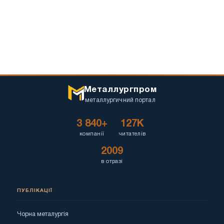
Металлургпром
металлургичний портал
3 840+
127K
компанії
читателів
2009
в отразі
ПУБЛІКАЦІЇ
Чорна металургія