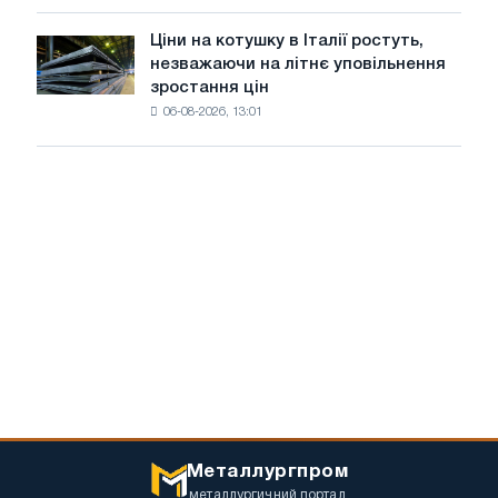
знизилися
в
Ціни на котушку в Італії ростуть,
Ціни
липні
незважаючи на літнє уповільнення
на
з
зростання цін
котушку
максимуму
06-08-2026, 13:01
в
2026
Італії
року
ростуть,
незважаючи
на
літнє
уповільнення
зростання
цін
Металлургпром
металлургичний портал