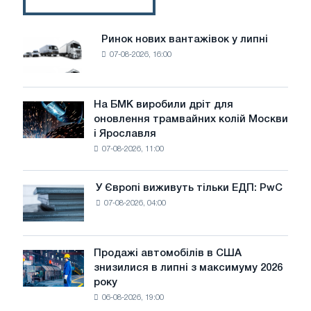
Ринок нових вантажівок у липні
Ринок
07-08-2026, 16:00
нових
вантажівок
у
липні
На БМК виробили дріт для
На
оновлення трамвайних колій Москви
БМК
і Ярославля
виробили
07-08-2026, 11:00
дріт
для
оновлення
У Європі виживуть тільки ЕДП: PwC
У
трамвайних
07-08-2026, 04:00
Європі
колій
виживуть
Москви
тільки
і
ЕДП:
Продажі автомобілів в США
Ярославля
Продажі
PwC
знизилися в липні з максимуму 2026
автомобілів
року
в
06-08-2026, 19:00
США