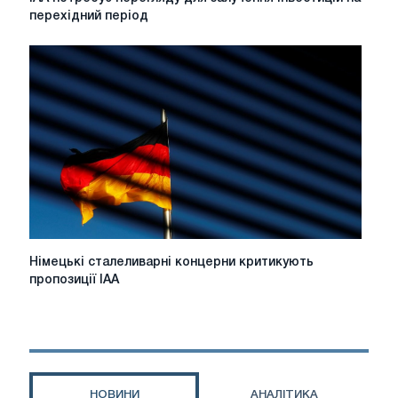
потребує
перехідний період
перегляду
для
залучення
інвестицій
на
перехідний
період
Німецькі
Німецькі сталеливарні концерни критикують
сталеливарні
пропозиції IAA
концерни
критикують
пропозиції
IAA
НОВИНИ
АНАЛІТИКА