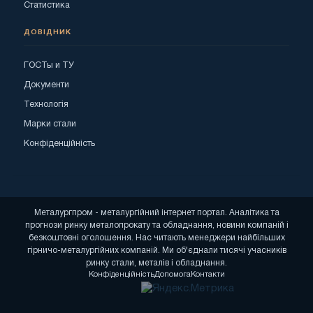
Статистика
ДОВІДНИК
ГОСТы и ТУ
Документи
Технологія
Марки стали
Конфіденційність
Металургпром - металургійний інтернет портал. Аналітика та
прогнози ринку металопрокату та обладнання, новини компаній і
безкоштовні оголошення. Нас читають менеджери найбільших
гірничо-металургійних компаній. Ми об'єднали тисячі учасників
ринку стали, металів і обладнання.
Конфіденційність
Допомога
Контакти