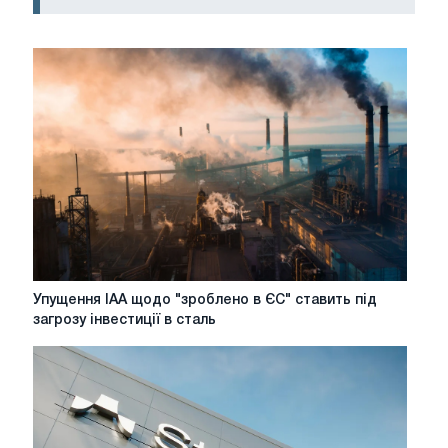
Упущення
Упущення IAA щодо "зроблено в ЄС" ставить під
IAA
загрозу інвестиції в сталь
щодо
"зроблено
в
ЄС"
ставить
під