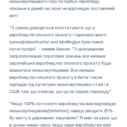
низьковуглецевого газу потребує перегляду,
оскільки в даний час воно не відповідає поставленій
меті.
"З сумом доводиться констатувати, що у
виробництві плоского прокату і гарячекатаного
рулону[classification and labelling]це була повна
катастрофа", - заявив Хансен. "З урахуванням
запропонованих порогових значень все нинішнє
європейське виробництво плоского прокату буде
вважатися низьковуглецевим. Все нинішнє
виробництво плоского прокату в Китаї також
підпадає під категорію низьковуглецевої сталі і в
США теж, що означає, що це не сприяє переходу".
"Якщо 100% поточного виробництва вже відповідає
низьковуглецевому[definition], навіщо вводити 25%-
Ву квоту в державних закупівлях? Я маю на увазі, що
в цьому немає сенсу, якщо наше виробництво вже