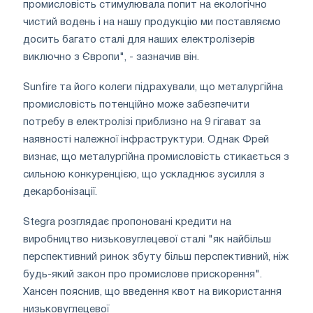
промисловість стимулювала попит на екологічно
чистий водень і на нашу продукцію ми поставляємо
досить багато сталі для наших електролізерів
виключно з Європи", - зазначив він.
Sunfire та його колеги підрахували, що металургійна
промисловість потенційно може забезпечити
потребу в електролізі приблизно на 9 гігават за
наявності належної інфраструктури. Однак Фрей
визнає, що металургійна промисловість стикається з
сильною конкуренцією, що ускладнює зусилля з
декарбонізації.
Stegra розглядає пропоновані кредити на
виробництво низьковуглецевої сталі "як найбільш
перспективний ринок збуту більш перспективний, ніж
будь-який закон про промислове прискорення".
Хансен пояснив, що введення квот на використання
низьковуглецевої