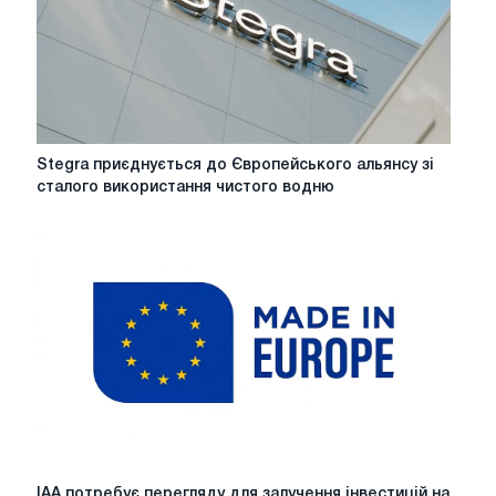
загрозу
інвестиції
в
сталь
Stegra
Stegra приєднується до Європейського альянсу зі
приєднується
сталого використання чистого водню
до
Європейського
альянсу
зі
сталого
використання
чистого
водню
IAA
IAA потребує перегляду для залучення інвестицій на