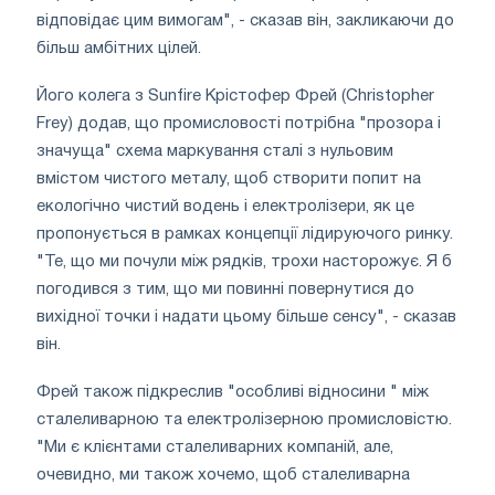
відповідає цим вимогам", - сказав він, закликаючи до
більш амбітних цілей.
Його колега з Sunfire Крістофер Фрей (Christopher
Frey) додав, що промисловості потрібна "прозора і
значуща" схема маркування сталі з нульовим
вмістом чистого металу, щоб створити попит на
екологічно чистий водень і електролізери, як це
пропонується в рамках концепції лідируючого ринку.
"Те, що ми почули між рядків, трохи насторожує. Я б
погодився з тим, що ми повинні повернутися до
вихідної точки і надати цьому більше сенсу", - сказав
він.
Фрей також підкреслив "особливі відносини " між
сталеливарною та електролізерною промисловістю.
"Ми є клієнтами сталеливарних компаній, але,
очевидно, ми також хочемо, щоб сталеливарна