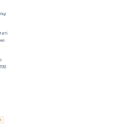
пці
таті
кою
о
700
о