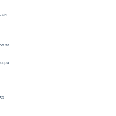
аїні
вро за
 євро
50