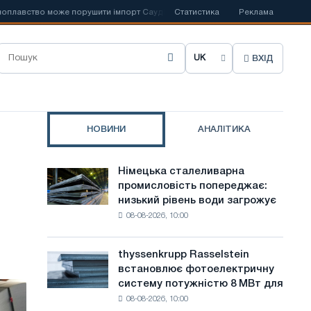
 може порушити імпорт Саудівської сталі
Статистика
📰
Іспанська Acerinox відз
Реклама
ВХІД
О
б
р
НОВИНИ
АНАЛІТИКА
а
т
Німецька сталеливарна
Німецька
и
промисловість попереджає:
сталеливарна
низький рівень води загрожує
промисловість
м
08-08-2026, 10:00
попереджає:
о
низький
рівень
в
thyssenkrupp Rasselstein
thyssenkrupp
води
встановлює фотоелектричну
Rasselstein
у
загрожує
систему потужністю 8 МВт для
встановлює
безпеці
с
08-08-2026, 10:00
фотоелектричну
поставок