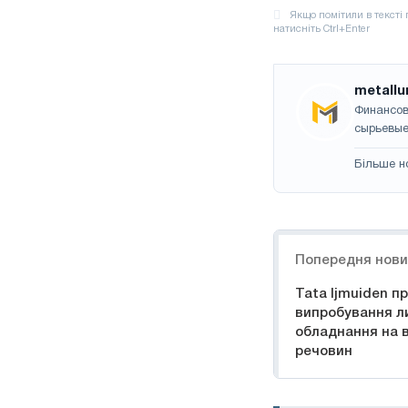
metallu
Финансов
сырьевые
Більше н
Навігація
Попередня нов
Tata Ijmuiden п
випробування л
обладнання на 
речовин