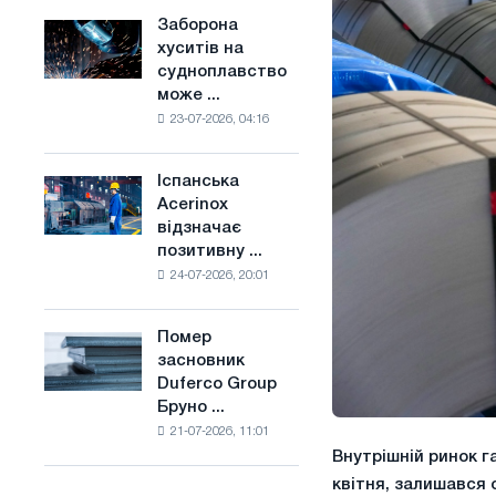
конкуренцію
основі
Заборона
Заборона
в
водню
хуситів на
хуситів
Сполученому
у
судноплавство
на
Королівстві
Франції
може ...
судноплавство
23-07-2026, 04:16
може
порушити
імпорт
Іспанська
Іспанська
Саудівської
Acerinox
Acerinox
сталі
відзначає
відзначає
позитивну ...
позитивну
24-07-2026, 20:01
динаміку
в
другому
Помер
Помер
півріччі
засновник
засновник
по
Duferco Group
Duferco
торговим
Бруно ...
Group
заходам
21-07-2026, 11:01
Бруно
і
Внутрішній ринок га
Больфо
підтримці
квітня, залишався с
CBAM