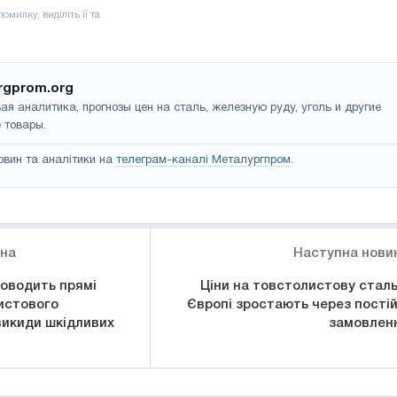
rgprom.org
ая аналитика, прогнозы цен на сталь, железную руду, уголь и другие
 товары.
овин та аналітики на
телеграм-каналі Металургпром
.
ина
Наступна нови
роводить прямі
Ціни на товстолистову сталь
истового
Європі зростають через постій
викиди шкідливих
замовлен