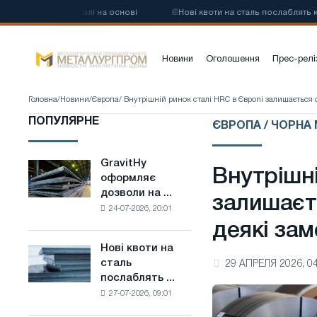
цевої сталі на основі
📰
Нові квоти на сталь послаблять конкуренц
Новини
Оголошення
Прес-релі
Головна
/
Новини
/
Європа
/ Внутрішній ринок сталі HRC в Європі залишається 
ПОПУЛЯРНЕ
ЄВРОПА / ЧОРНА
GravitHy
GravitHy
Внутрішні
оформляє
оформляє
дозволи на ...
дозволи
залишаєт
24-07-2026, 20:01
на
деякі зам
будівництво
заводу
Нові квоти на
Нові
з
сталь
29 АПРЕЛЯ 2026, 04
квоти
виробництва
послаблять ...
на
низьковуглецевої
27-07-2026, 09:01
сталь
сталі
послаблять
на