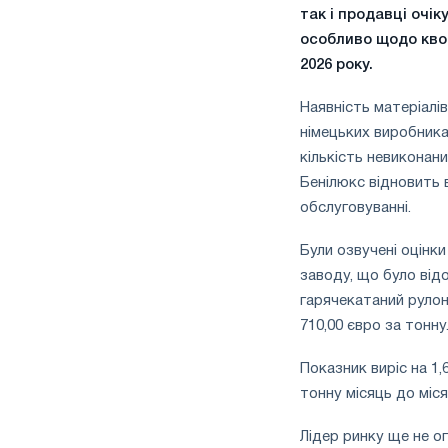
так і продавці очі
особливо щодо квот
2026 року.
Наявність матеріалів
німецьких виробника
кількість невиконани
Бенілюкс відновить 
обслуговуванні.
Були озвучені оцінки
заводу, що було від
гарячекатаний рулон,
710,00 євро за тонну
Показник виріс на 1,
тонну місяць до міся
Лідер ринку ще не ог