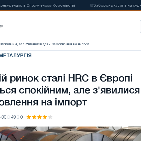
ію в Сполученому Королівстві
📰
Заборона хуситів на судноплавство
зи
спокійним, але з'явилися деякі замовлення на імпорт
 МЕТАЛУРГІЯ
й ринок сталі HRC в Європі
ься спокійним, але з'явилися
овлення на імпорт
:00
49
0