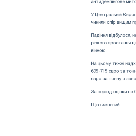
антидемпінгове мито
У Центральній Європі
чинили опір вищим п
Падіння відбулося, 
різкого зростання ці
війною.
На цьому тижні надх
695-715 євро за тонн
євро за тонну з заво
За період оцінки не
Щотижневий