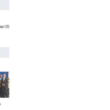
рі (0)
у