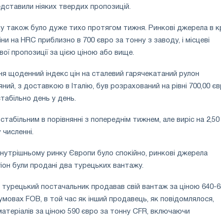
едставили ніяких твердих пропозицій.
ку також було дуже тихо протягом тижня. Ринкові джерела в кр
ни на HRC приблизно в 700 євро за тонну з заводу, і місцеві
вої пропозиції за цією ціною або вище.
тня щоденний індекс цін на сталевий гарячекатаний рулон
яний, з доставкою в Італію, був розрахований на рівні 700,00 є
табільно день у день.
табільним в порівнянні з попереднім тижнем, але виріс на 2,50
 численні.
 внутрішньому ринку Європи було спокійно, ринкові джерела
гіон були продані два турецьких вантажу.
 турецький постачальник продавав свій вантаж за ціною 640-6
умовах FOB, в той час як інший продавець, як повідомлялося,
матеріалів за ціною 590 євро за тонну CFR, включаючи