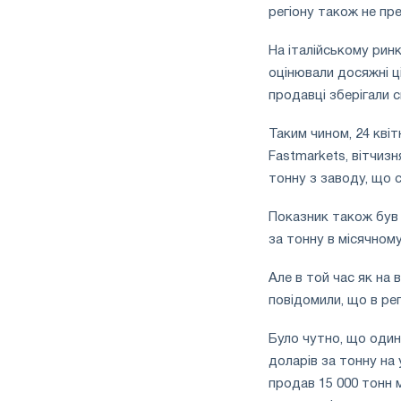
регіону також не пр
На італійському рин
оцінювали досяжні ці
продавці зберігали с
Таким чином, 24 кві
Fastmarkets, вітчизн
тонну з заводу, що с
Показник також був с
за тонну в місячному
Але в той час як на
повідомили, що в ре
Було чутно, що один
доларів за тонну на 
продав 15 000 тонн 