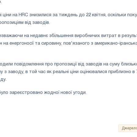
.
 ціни на HRC знизилися за тиждень до 22 квітня, оскільки поку
ропозиціям від заводів.
незважаючи на недавнє збільшення виробничих витрат в резуль
н на енергоносії та сировину, пов'язаного з американо-ірансь
одили повідомлення про пропозиції від заводів на суму близьк
у з заводу, в той час як реальні ціни оцінювалися приблизно в 
ду.
 було зареєстровано жодної нової угоди.
Джерел