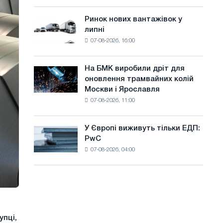
систему
а
потужністю
Ринок нових вантажівок у
Ринок
й
8
липні
нових
МВт
т
07-08-2026, 16:00
вантажівок
для
у
у
досягнення
липні
цілей
На БМК виробили дріт для
На
декарбонізації
оновлення трамвайних колій
БМК
Москви і Ярославля
виробили
07-08-2026, 11:00
дріт
для
оновлення
У Європі виживуть тільки ЕДП:
У
трамвайних
PwC
Європі
колій
07-08-2026, 04:00
виживуть
Москви
тільки
і
ЕДП:
Ярославля
PwC
упці,