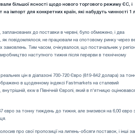
кували більшої ясності щодо нового торгового режиму ЄС, і
 на імпорт для конкретних країн, які набудуть чинності 1 
, запланованих до поставки в червні, було обмежено, і два
, як повідомлялося, не працювали на спотовому ринку через в
х замовлень. Тим часом, очікувалося, що постачальник у регіон
виробництво наступного тижня після перерви в технічному
 реальних цін в діапазоні 700-720 Євро (819-842 долара) за тон
ображено в щоденному індексі Fastmarkets на сталевий
 внутрішній, exw в Північній Європі, який в п'ятницю оцінювавс
.
67 євро за тонну тиждень до тижня, але знизився на 6,00 євро 
ця.
олосив про свої пропозиції на липень-обсяги поставок, і інші з