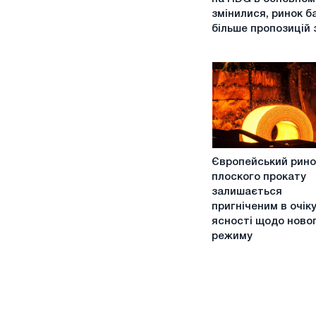
ціни
змінилися, ринок б
на
більше пропозицій 
HDG
в
основному
не
змінилися,
ринок
бачить
більше
Європейський
пропозицій
Європейський рино
ринок
з
плоского прокату
плоского
урахуванням
залишається
прокату
DDP
пригніченим в очік
залишається
CBAM
ясності щодо ново
пригніченим
режиму
в
очікуванні
ясності
щодо
нового