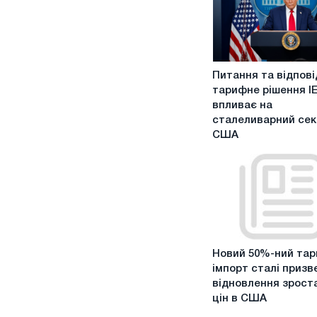
Питання
Питання та відповід
та
тарифне рішення I
відповіді:
впливає на
як
сталеливарний сек
тарифне
США
рішення
IEEPA
впливає
на
сталеливарний
сектор
США
Новий
Новий 50%-ний тар
50%-
імпорт сталі призв
ний
відновлення зрост
тариф
цін в США
на