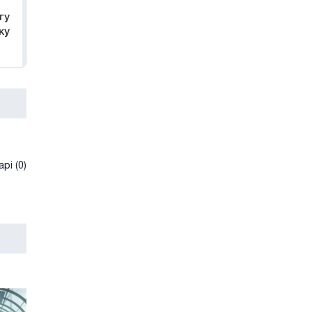
гу
ку
рі (0)