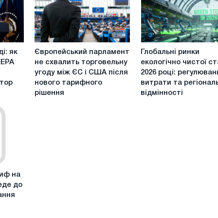
Європейський
Глобальні
і: як
Європейський парламент
Глобальні ринки
парламент
ринки
EEPA
не схвалить торговельну
екологічно чистої ст
не
екологічно
угоду між ЄС і США після
2026 році: регулюван
схвалить
чистої
тор
нового тарифного
витрати та регіонал
торговельну
сталі
рішення
відмінності
угоду
в
між
2026
ЄС
році:
і
регулювання,
США
витрати
після
та
нового
регіональні
тарифного
відмінності
иф на
рішення
еде до
ання