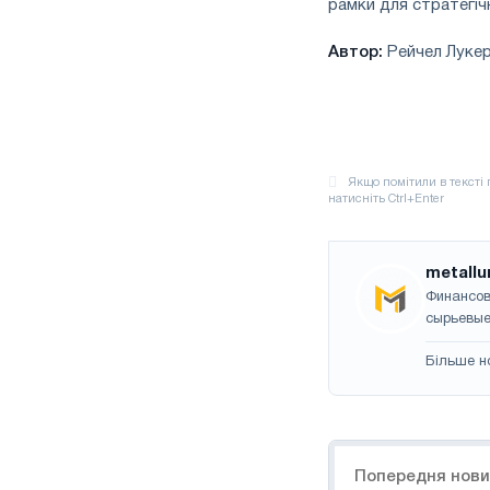
рамки для стратегічн
Автор:
Рейчел Луке
metallu
Финансов
сырьевые
Більше н
Навігація
Попередня нов