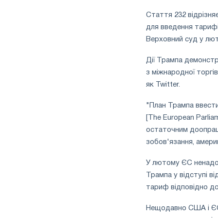
Стаття 232 відрізня
для введення тарифі
Верховний суд у лю
Дії Трампа демонстр
з міжнародної торгів
як Twitter.
"План Трампа ввести 
[The European Parli
остаточним доопрац
зобов'язання, амери
У лютому ЄС ненадо
Трампа у відступі ві
тариф відповідно д
Нещодавно США і ЄС