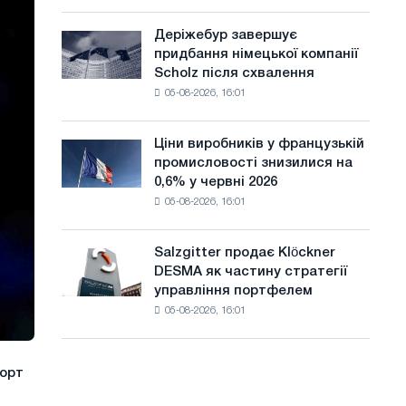
шаховий
а
павільйон
Деріжебур завершує
Деріжебур
й
для
придбання німецької компанії
завершує
Бєлгорода
т
Scholz після схвалення
придбання
05-08-2026, 16:01
німецької
у
компанії
Scholz
Ціни виробників у французькій
Ціни
після
промисловості знизилися на
виробників
схвалення
0,6% у червні 2026
у
Європейської
05-08-2026, 16:01
французькій
комісії
промисловості
знизилися
Salzgitter продає Klöckner
Salzgitter
на
DESMA як частину стратегії
продає
0,6%
управління портфелем
Klöckner
у
05-08-2026, 16:01
DESMA
червні
як
2026
частину
року
стратегії
порт
порівняно
управління
з