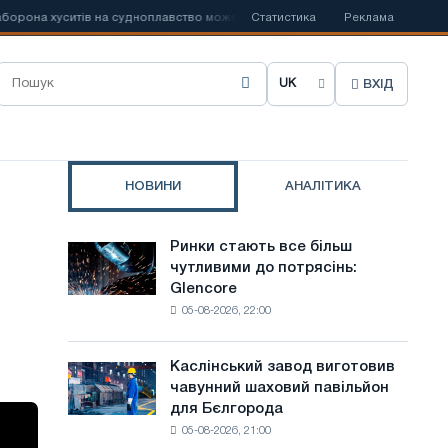
на хуситів на судноплавство може порушити імпорт Саудівської сталі
Статистика
Реклама
ВХІД
О
б
р
НОВИНИ
АНАЛІТИКА
а
т
Ринки стають все більш
Ринки
и
чутливими до потрясінь:
стають
Glencore
все
м
05-08-2026, 22:00
більш
о
чутливими
до
в
Каслінський завод виготовив
Каслінський
потрясінь:
чавунний шаховий павільйон
завод
у
Glencore
для Бєлгорода
виготовив
с
05-08-2026, 21:00
чавунний