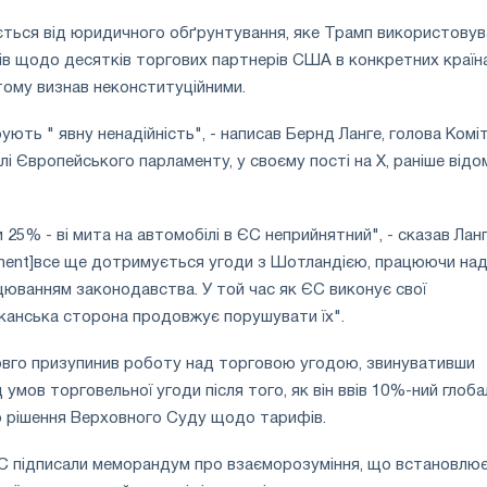
ється від юридичного обґрунтування, яке Трамп використовув
в щодо десятків торгових партнерів США в конкретних країнах
тому визнав неконституційними.
ують " явну ненадійність", - написав Бернд Ланге, голова Комі
лі Європейського парламенту, у своєму пості на X, раніше від
25% - ві мита на автомобілі в ЄС неприйнятний", - сказав Ланг
ament]все ще дотримується угоди з Шотландією, працюючи на
юванням законодавства. У той час як ЄС виконує свої
канська сторона продовжує порушувати їх".
вго призупинив роботу над торговою угодою, звинувативши
д умов торговельної угоди після того, як він ввів 10%-ний глоб
о рішення Верховного Суду щодо тарифів.
 підписали меморандум про взаєморозуміння, що встановлю