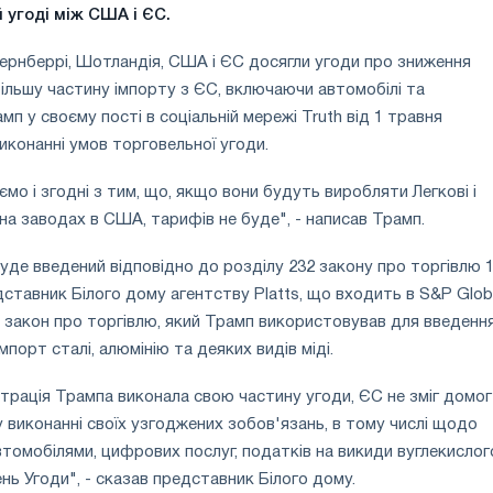
 угоді між США і ЄС.
 Тернберрі, Шотландія, США і ЄС досягли угоди про зниження
ільшу частину імпорту з ЄС, включаючи автомобілі та
п у своєму пості в соціальній мережі Truth від 1 травня
иконанні умов торговельної угоди.
мо і згодні з тим, що, якщо вони будуть виробляти Легкові і
 на заводах в США, тарифів не буде", - написав Трамп.
де введений відповідно до розділу 232 закону про торгівлю 
дставник Білого дому агентству Platts, що входить в S&P Glob
й закон про торгівлю, який Трамп використовував для введення
мпорт сталі, алюмінію та деяких видів міді.
істрація Трампа виконала свою частину угоди, ЄС не зміг домо
у виконанні своїх узгоджених зобов'язань, в тому числі щодо
автомобілями, цифрових послуг, податків на викиди вуглекислог
нь Угоди", - сказав представник Білого дому.