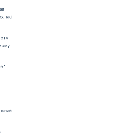
ав
, які
тету
омому
е."
д
альний
є