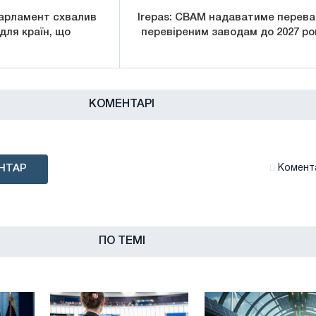
арламент схвалив
Irepas: CBAM надаватиме перева
для країн, що
перевіреним заводам до 2027 ро
КОМЕНТАРІ
НТАР
Комента
ПО ТЕМІ