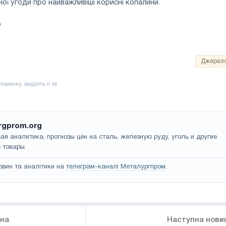
ої угоди про найважливіші корисні копалини.
р
Джерел
rgprom.org
ая аналитика, прогнозы цен на сталь, железную руду, уголь и другие
 товары.
овин та аналітики на
телеграм-каналі Металургпром
.
ина
Наступна нови