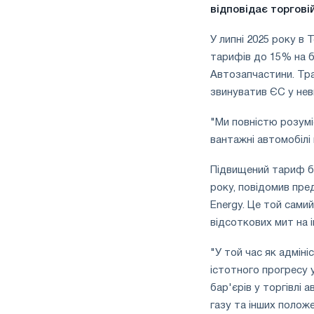
півріччі
відповідає торговій
по
торговим
У липні 2025 року в
заходам
тарифів до 15% на б
і
Автозапчастини. Трам
підтримці
звинуватив ЄС у нев
CBAM
"Ми повністю розуміє
вантажні автомобілі
Підвищений тариф бу
року, повідомив пре
Energy. Це той сами
відсоткових мит на і
"У той час як адмін
істотного прогресу 
бар'єрів у торгівлі 
газу та інших положе