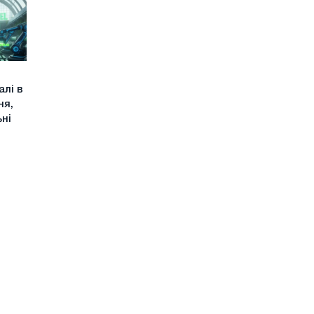
алі в
ня,
ьні