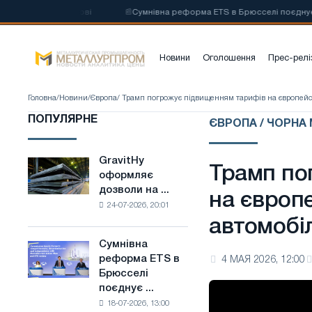
 сталі на основі
📰
Сумнівна реформа ETS в Брюсселі поєднує галуз
Новини
Оголошення
Прес-релі
Головна
/
Новини
/
Європа
/ Трамп погрожує підвищенням тарифів на європейсь
ПОПУЛЯРНЕ
ЄВРОПА / ЧОРНА
GravitHy
GravitHy
Трамп по
оформляє
оформляє
дозволи на ...
дозволи
на європе
24-07-2026, 20:01
на
автомобіл
будівництво
заводу
Сумнівна
Сумнівна
з
реформа ETS в
4 МАЯ 2026, 12:00
реформа
виробництва
Брюсселі
ETS
низьковуглецевої
поєднує ...
в
сталі
18-07-2026, 13:00
Брюсселі
на