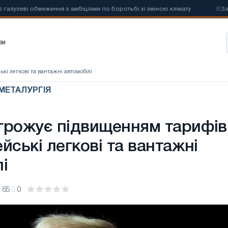
еві обмеження з амбіціями по боротьбі зі зміною клімату
📰
Заборо
зи
кі легкові та вантажні автомобілі
 МЕТАЛУРГІЯ
грожує підвищенням тарифів
йські легкові та вантажні
і
65
0