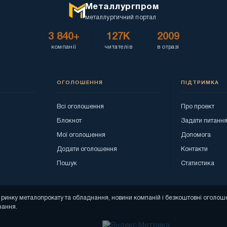
Металлургпром
металлургичний портал
3 840+
127K
2009
компанії
читателів
в отразі
ОГОЛОШЕННЯ
ПІДТРИМКА
Всі оголошення
Про проект
Блокнот
Задати питанн
Мої оголошення
Допомога
Додати оголошення
Контакти
Пошук
Статистика
зи ринку металопрокату та обладнання, новини компаній і безкоштовні огол
нання.