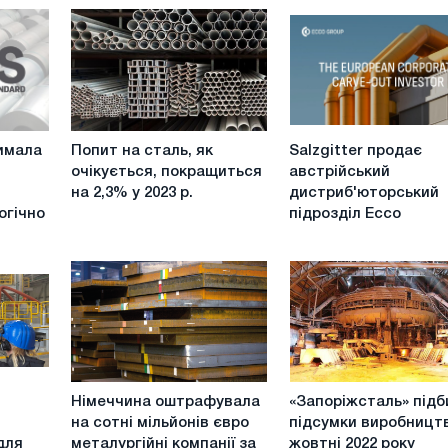
Попит
Salzgitter
имала
Попит на сталь, як
Salzgitter продає
на
продає
очікується, покращиться
австрійський
сталь,
австрійський
на 2,3% у 2023 р.
дистриб'юторський
як
дистриб'юторський
огічно
підрозділ Ecco
очікується,
підрозділ
покращиться
Ecco
на
2,3%
у
2023
р.
Німеччина
«Запоріжсталь»
Німеччина оштрафувала
«Запоріжсталь» підб
оштрафувала
підбила
на сотні мільйонів євро
підсумки виробницт
на
підсумки
для
металургійні компанії за
жовтні 2022 року