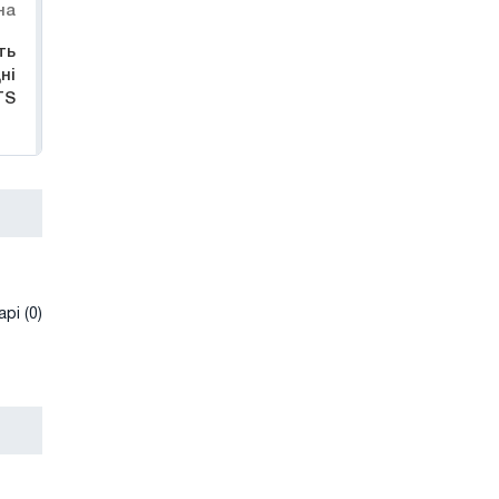
на
ть
ні
TS
рі (0)