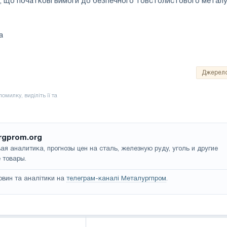
, що початкові вимоги до безпечного товстолистового металу
а
Джерел
rgprom.org
ая аналитика, прогнозы цен на сталь, железную руду, уголь и другие
 товары.
овин та аналітики на
телеграм-каналі Металургпром
.