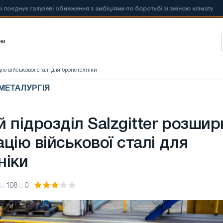
ує галузеві обмеження з амбіціями по боротьбі зі зміною клімату

зи
цію військової сталі для бронетехніки
 МЕТАЛУРГІЯ
 підрозділ Salzgitter розши
цію військової сталі для
ніки
108
0