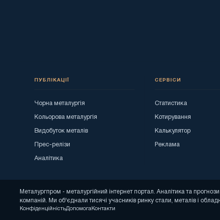
ПУБЛІКАЦІЇ
СЕРВІСИ
Чорна металургія
Статистика
Кольорова металургія
Котирування
Видобуток металів
Калькулятор
Прес-релізи
Реклама
Аналітика
Металургпром - металургійний інтернет портал. Аналітика та прогно
компаній. Ми об'єднали тисячі учасників ринку стали, металів і облад
Конфіденційність
Допомога
Контакти