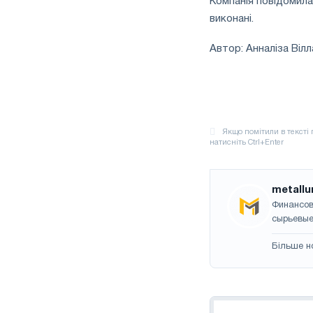
Компанія повідомила
виконані.
Автор: Анналіза Вілл
metallu
Финансов
сырьевые
Більше н
Навігація