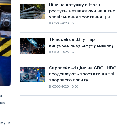
в
а
Ціни на котушку в Італії
Ціни
липні
ростуть, незважаючи на літнє
на
й
з
уповільнення зростання цін
котушку
максимуму
т
06-08-2026, 13:01
в
2026
Італії
у
року
ростуть,
Tk accelis в Штутгарті
Tk
незважаючи
випускає нову ріжучу машину
accelis
на
06-08-2026, 13:01
в
літнє
Штутгарті
уповільнення
випускає
зростання
Європейські ціни на CRC і HDG
Європейські
нову
цін
продовжують зростати на тлі
ціни
ріжучу
здорового попиту
на
машину
06-08-2026, 13:00
CRC
і
а
HDG
лях
продовжують
зростати
на
имуть
тлі