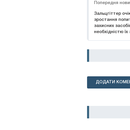
Попередня нов
Зальцгіттер очі
зростання попит
захисних засобі
необхідністю їх
ДОДАТИ КОМЕ