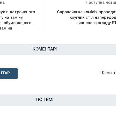
ина
Наступна нови
кує відстроченого
Європейська комісія проводи
у на заміну
круглий стіл напередод
в, обумовленого
липневого огляду E
 заміни
КОМЕНТАРІ
НТАР
Комента
ПО ТЕМІ