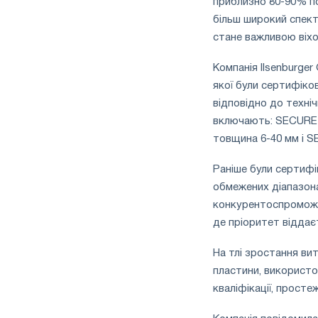
приблизно 80-90% по
більш широкий спект
стане важливою віхо
Компанія Ilsenburge
якої були сертифіков
відповідно до техні
включають: SECURE 4
товщина 6-40 мм і S
Раніше були сертифі
обмежених діапазон
конкурентоспроможні
де пріоритет віддає
На тлі зростання ви
пластини, використо
кваліфікації, просте