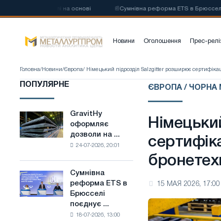
глецевої сталі на основі
📰
Сумнівна реформа ETS в Брюсселі поєдн
Новини
Оголошення
Прес-релі
Головна
/
Новини
/
Європа
/ Німецький підрозділ Salzgitter розширює сертифіка
ПОПУЛЯРНЕ
ЄВРОПА / ЧОРНА
GravitHy
GravitHy
Німецький
оформляє
оформляє
дозволи на ...
дозволи
сертифіка
24-07-2026, 20:01
на
бронетех
будівництво
заводу
Сумнівна
Сумнівна
з
реформа ETS в
15 МАЯ 2026, 17:00
реформа
виробництва
Брюсселі
ETS
низьковуглецевої
поєднує ...
в
сталі
18-07-2026, 13:00
Брюсселі
на