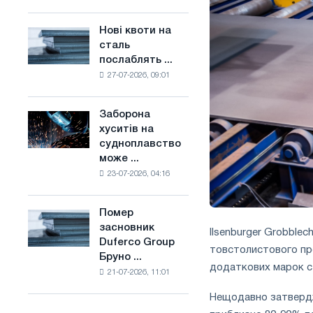
поєднує
основі
галузеві
водню
Нові квоти на
Нові
обмеження
у
сталь
квоти
з
Франції
послаблять ...
на
амбіціями
27-07-2026, 09:01
сталь
по
послаблять
боротьбі
конкуренцію
зі
Заборона
Заборона
в
зміною
хуситів на
хуситів
Сполученому
клімату
судноплавство
на
Королівстві
може ...
судноплавство
23-07-2026, 04:16
може
порушити
імпорт
Помер
Помер
Саудівської
засновник
засновник
Ilsenburger Grobbl
сталі
Duferco Group
Duferco
товстолистового про
Бруно ...
Group
додаткових марок ста
21-07-2026, 11:01
Бруно
Больфо
Нещодавно затвердж