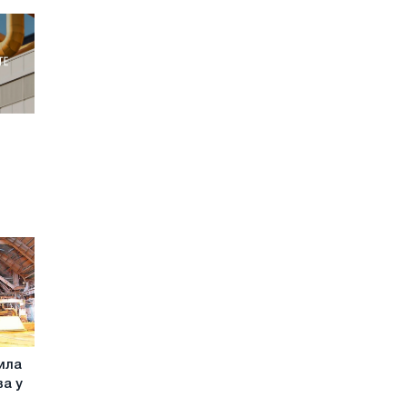
ила
ва у