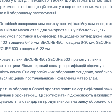
треб у сталі для військової техніки, що дозволить їй поставл
р компонентів і концепцій захисту з сертифікованих матеріалі
ю в її оборонному застосуванні.
r Grobblech завершила комплексну сертифікаційну кампанію, в х
ані кілька марок сталі для використання у військових цілях
чних умов поставок в Бундесвер. Нещодавно затверджені мар
00: товщина 6-45 мм; SECURE 450: товщина 6-30 мм; SECURE 
ECURE 600: товщина 6-22 мм.
ковані тільки SECURE 450 і SECURE 500, причому тільки в
ах товщини. Більш широкий спектр сертифікацій підвищує
сть компанії на європейських оборонних тендерах, особливо
ться місцевим постачальникам і схваленим матеріалам.
трат на оборону в Європі зростає попит на сертифіковані важк
вувані в бронетехніці. Ці сертифікати підкреслюють важливіс
жуваності та стандартів продуктивності на ринку оборонної ст