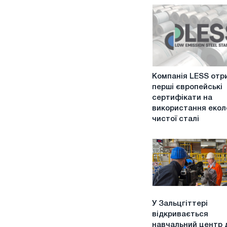
Компанія
Компанія LESS отр
LESS
перші європейські
отримала
сертифікати на
перші
використання екол
європейські
чистої сталі
сертифікати
на
використання
екологічно
чистої
сталі
У
У Зальцгіттері
Зальцгіттері
відкривається
відкривається
навчальний центр 