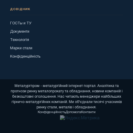
ДОВІДНИК
ГОСТы и ТУ
Документи
Технологія
Марки стали
Конфіденційність
Металургпром - металургійний інтернет портал. Аналітика та
прогнози ринку металопрокату та обладнання, новини компаній і
безкоштовні оголошення. Нас читають менеджери найбільших
гірничо-металургійних компаній. Ми об'єднали тисячі учасників
ринку стали, металів і обладнання.
Конфіденційність
Допомога
Контакти