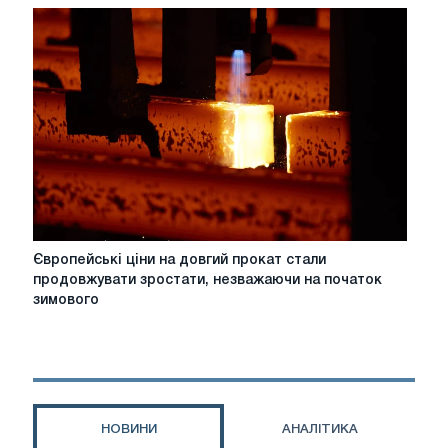
сталь
CRC,
HDG
зростають,
але
зростання
залишається
обмеженим
Європейські
Європейські ціни на довгий прокат стали
ціни
продовжувати зростати, незважаючи на початок
на
зимового
довгий
прокат
стали
продовжувати
зростати,
незважаючи
НОВИНИ
АНАЛІТИКА
на