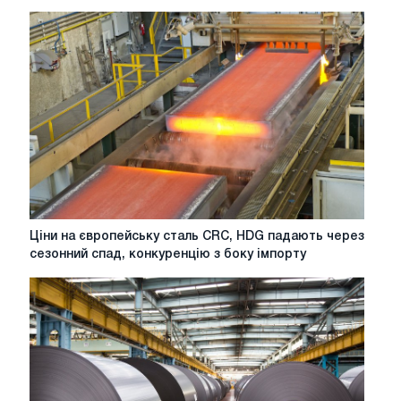
Ціни
Ціни на європейську сталь CRC, HDG падають через
на
сезонний спад, конкуренцію з боку імпорту
європейську
сталь
CRC,
HDG
падають
через
сезонний
спад,