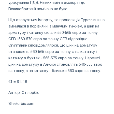
урахування ПДВ. Ніяких змін в експорті до
Великобританії помічено не було.
Що стосується імпорту, то пропозиція Туреччини не
змінилася в порівнянні з минулим тижнем, а ціни на
арматуру і катанку склали 550-565 євро за тонну
CFR і 560-570 євро за тонну CFR відповідно.
Єгиптянин ізповідомлялося, що ціни на арматуру
становлять 560-565 євро за тонну, а на катанку і
катанку в бухтах - 565-575 євро за тонну. Нарешті,
ціни на арматуру в Алжирі становлять 540-555 євро
за тонну, а на катанку - близько 560 євро за тонну.
€1 = $1. 16
Автор: Стілорбіс
Steelorbis.com