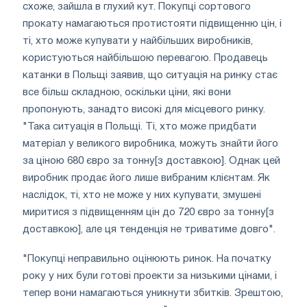
схоже, зайшла в глухий кут. Покупці сортового
прокату намагаються протистояти підвищенню цін, і
ті, хто може купувати у найбільших виробників,
користуються найбільшою перевагою. Продавець
катанки в Польщі заявив, що ситуація на ринку стає
все більш складною, оскільки ціни, які вони
пропонують, занадто високі для місцевого ринку.
"Така ситуація в Польщі. Ті, хто може придбати
матеріал у великого виробника, можуть знайти його
за ціною 680 євро за тонну[з доставкою]. Однак цей
виробник продає його лише вибраним клієнтам. Як
наслідок, ті, хто не може у них купувати, змушені
миритися з підвищенням цін до 720 євро за тонну[з
доставкою], але ця тенденція не триватиме довго".
"Покупці неправильно оцінюють ринок. На початку
року у них були готові проекти за низькими цінами, і
тепер вони намагаються уникнути збитків. Зрештою,