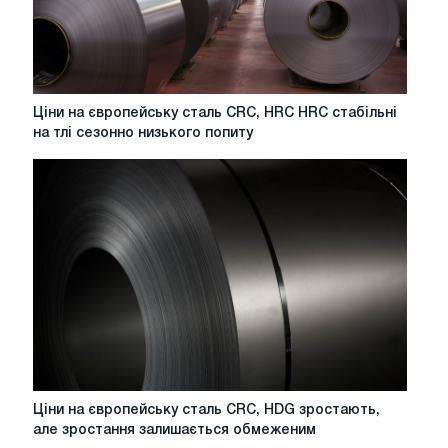
конкуренцію
з
боку
імпорту
Ціни
Ціни на європейську сталь CRC, HRC HRC стабільні
на
на тлі сезонно низького попиту
європейську
сталь
CRC,
HRC
HRC
стабільні
на
тлі
сезонно
низького
попиту
Ціни
Ціни на європейську сталь CRC, HDG зростають,
на
але зростання залишається обмеженим
європейську