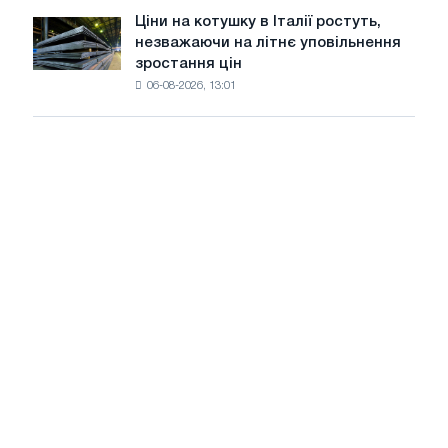
в
Ціни на котушку в Італії ростуть,
Ціни
липні
незважаючи на літнє уповільнення
на
з
зростання цін
котушку
максимуму
06-08-2026, 13:01
в
2026
Італії
року
ростуть,
незважаючи
на
літнє
уповільнення
зростання
цін