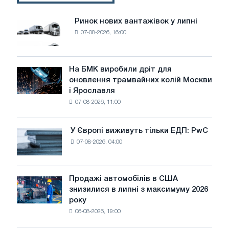
початок
зимового
Ринок нових вантажівок у липні
Ринок
періоду.
07-08-2026, 16:00
нових
вантажівок
у
липні
На БМК виробили дріт для
На
оновлення трамвайних колій Москви
БМК
і Ярославля
виробили
07-08-2026, 11:00
дріт
для
оновлення
У Європі виживуть тільки ЕДП: PwC
У
трамвайних
07-08-2026, 04:00
Європі
колій
виживуть
Москви
тільки
і
ЕДП:
Продажі автомобілів в США
Ярославля
Продажі
PwC
знизилися в липні з максимуму 2026
автомобілів
року
в
06-08-2026, 19:00
США
знизилися