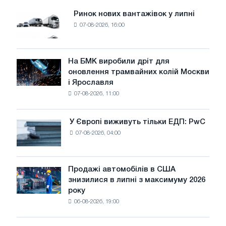
Ринок нових вантажівок у липні
Ринок
07-08-2026, 16:00
нових
вантажівок
у
липні
На БМК виробили дріт для
На
оновлення трамвайних колій Москви
БМК
і Ярославля
виробили
07-08-2026, 11:00
дріт
для
оновлення
У Європі виживуть тільки ЕДП: PwC
У
трамвайних
07-08-2026, 04:00
Європі
колій
виживуть
Москви
тільки
і
ЕДП:
Продажі автомобілів в США
Ярославля
Продажі
PwC
знизилися в липні з максимуму 2026
автомобілів
року
в
06-08-2026, 19:00
США
знизилися
в