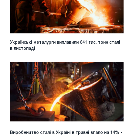
-
-
Worldsteel
Українські
Українські металурги виплавили 641 тис. тонн сталі
металурги
в листопаді
виплавили
641
тис.
тонн
сталі
в
листопаді
Виробництво
Виробництво сталі в Україні в травні впало на 14% -