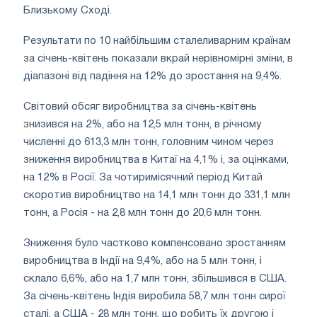
Близькому Сході.
Результати по 10 найбільшим сталеливарним країнам
за січень-квітень показали вкрай нерівномірні зміни, в
діапазоні від падіння на 12% до зростання на 9,4%.
Світовий обсяг виробництва за січень-квітень
знизився на 2%, або на 12,5 млн тонн, в річному
численні до 613,3 млн тонн, головним чином через
зниження виробництва в Китаї на 4,1% і, за оцінками,
на 12% в Росії. За чотиримісячний період Китай
скоротив виробництво на 14,1 млн тонн до 331,1 млн
тонн, а Росія - на 2,8 млн тонн до 20,6 млн тонн.
Зниження було частково компенсовано зростанням
виробництва в Індії на 9,4%, або на 5 млн тонн, і
склало 6,6%, або на 1,7 млн тонн, збільшився в США.
За січень-квітень Індія виробила 58,7 млн тонн сирої
сталі, а США - 28 млн тонн, що робить їх другою і