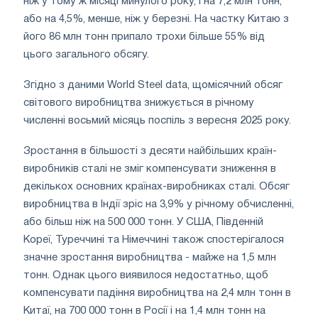
ніж у тому ж місяці минулого року, і на 7,2 млн тонн,
або на 4,5%, менше, ніж у березні. На частку Китаю з
його 86 млн тонн припало трохи більше 55% від
цього загального обсягу.
Згідно з даними World Steel data, щомісячний обсяг
світового виробництва знижується в річному
численні восьмий місяць поспіль з вересня 2025 року.
Зростання в більшості з десяти найбільших країн-
виробників сталі не зміг компенсувати зниження в
декількох основних країнах-виробниках сталі. Обсяг
виробництва в Індії зріс на 3,9% у річному обчисленні,
або більш ніж на 500 000 тонн. У США, Південній
Кореї, Туреччині та Німеччині також спостерігалося
значне зростання виробництва - майже на 1,5 млн
тонн. Однак цього виявилося недостатньо, щоб
компенсувати падіння виробництва на 2,4 млн тонн в
Китаї, на 700 000 тонн в Росії і на 1,4 млн тонн на