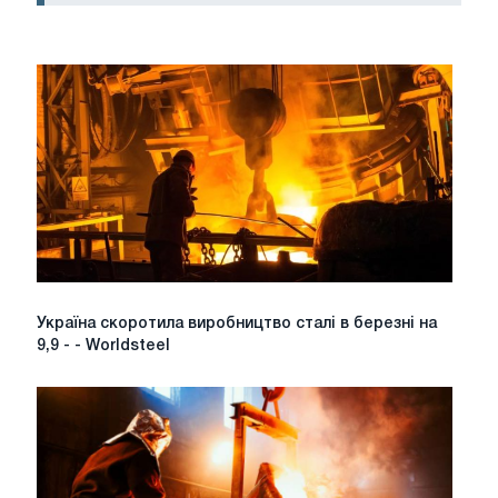
Україна
Україна скоротила виробництво сталі в березні на
скоротила
9,9 - - Worldsteel
виробництво
сталі
в
березні
на
9,9