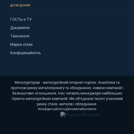
ДОВІДНИК
ГОСТы и ТУ
Документи
Технологія
Марки стали
Конфіденційність
Металургпром - металургійний інтернет портал. Аналітика та
прогнози ринку металопрокату та обладнання, новини компаній і
безкоштовні оголошення. Нас читають менеджери найбільших
гірничо-металургійних компаній. Ми об'єднали тисячі учасників
ринку стали, металів і обладнання.
Конфіденційність
Допомога
Контакти