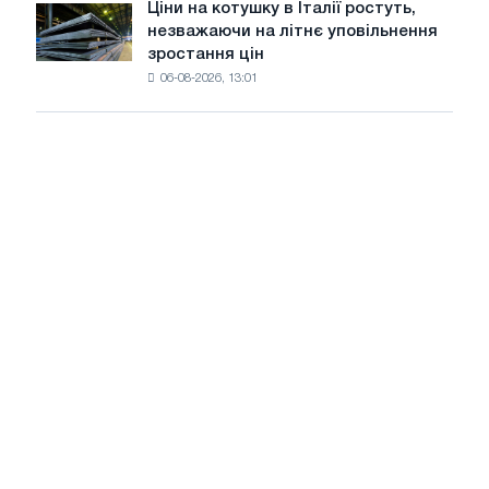
Ціни на котушку в Італії ростуть,
Ціни
липні
незважаючи на літнє уповільнення
на
з
зростання цін
котушку
максимуму
06-08-2026, 13:01
в
2026
Італії
року
ростуть,
незважаючи
на
літнє
уповільнення
зростання
цін