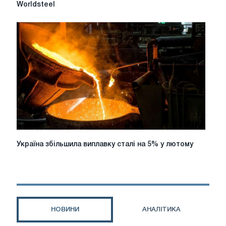
сталі
Worldsteel
в
Україні
в
травні
впало
на
14%
-
Worldsteel
Україна
Україна збільшила виплавку сталі на 5% у лютому
збільшила
виплавку
сталі
на
5%
у
НОВИНИ
АНАЛІТИКА
лютому