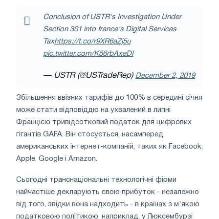
Conclusion of USTR's Investigation Under
Section 301 into france's Digital Services
Tax
https://t.co/r9XR6aZj5u
pic.twitter.com/K56rbAxeDI
— USTR (@USTradeRep)
December 2, 2019
Збільшення ввізних тарифів до 100% в середині січня
може стати відповіддю на ухвалений в липні
Францією тривідсотковий податок для цифрових
гігантів GAFA. Він стосується, насамперед,
американських інтернет-компаній, таких як Facebook,
Apple, Google і Amazon.
Сьогодні транснаціональні технологічні фірми
найчастіше декларують свою прибуток - незалежно
від того, звідки вона надходить - в країнах з м'якою
податковою політикою, наприклад, у Люксембурзі