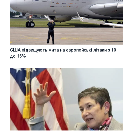
Венеції
підписали
угоду
про
глобальне
податок
США
США підвищують мита на європейські літаки з 10
підвищують
до 15%
мита
на
європейські
літаки
з
10
до
15%