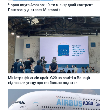
Чорна
Чорна смуга Amazon: 10-ти мільярдний контракт
смуга
Пентагону дістався Microsoft
Amazon:
10-
ти
мільярдний
контракт
Пентагону
дістався
Microsoft
Міністри
Міністри фінансів країн G20 на саміті в Венеції
фінансів
підписали угоду про глобальне податок
країн
G20
на
саміті
в