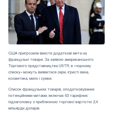
США пригрозили ввести додаткові мита на
французькі товари. За заявою американського
Торгового представництва USTR, в «чорному
списку» можуть виявитися сири, ігристі вина,
косметика, мило і сумки.
Список французьких товарів, оподатковуваних
потенційними митами, включає 63 тарифних
підзаголовку з приблизною торгової вартістю 2,4
мільярди доларів.