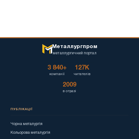
Металлургпром
металлургичний портал
3 840+
127K
компанії
читателів
2009
в отразі
ПУБЛІКАЦІЇ
Чорна металургія
Кольорова металургія