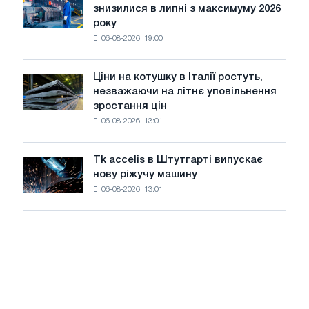
PwC
знизилися в липні з максимуму 2026
автомобілів
року
в
06-08-2026, 19:00
США
знизилися
в
Ціни на котушку в Італії ростуть,
Ціни
липні
незважаючи на літнє уповільнення
на
з
зростання цін
котушку
максимуму
06-08-2026, 13:01
в
2026
Італії
року
ростуть,
Tk accelis в Штутгарті випускає
Tk
незважаючи
нову ріжучу машину
accelis
на
06-08-2026, 13:01
в
літнє
Штутгарті
уповільнення
випускає
зростання
нову
цін
ріжучу
машину