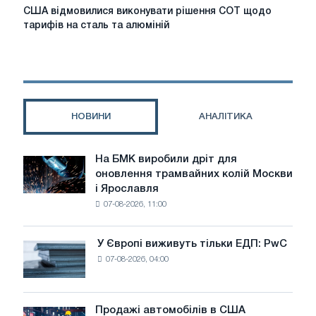
США
США відмовилися виконувати рішення СОТ щодо
відмовилися
тарифів на сталь та алюміній
виконувати
рішення
СОТ
щодо
тарифів
на
НОВИНИ
АНАЛІТИКА
сталь
та
алюміній
На БМК виробили дріт для
На
оновлення трамвайних колій Москви
БМК
і Ярославля
виробили
07-08-2026, 11:00
дріт
для
оновлення
У Європі виживуть тільки ЕДП: PwC
У
трамвайних
07-08-2026, 04:00
Європі
колій
виживуть
Москви
тільки
і
ЕДП:
Продажі автомобілів в США
Ярославля
Продажі