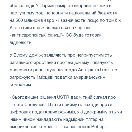
або Ірландії. У Парижі намір це виправити - вже в
наступному році поповнити національний бюджету
на 500 мільйонів євро - і зазначають: якщо по той бік
Атлантики все ж зважаться на чергові
«антиєвропейські санкції», ЄС буде готовий
відповісти.
У Білому домі ж заявляють про неприпустимість
загального зростання протекціонізму і планують
розпочати розслідування щодо Австрії та Італії: не
загрожують і місцеві податки американським
компаніям.
«Сьогоднішнє рішення USTR дає чіткий сигнал про
те, що Сполучені Штати приймуть заходи проти
цифрових податкових режимів, які дискримінують чи
іншим чином накладають надмірний тягар на
американські компанії», - сказав посол Роберт