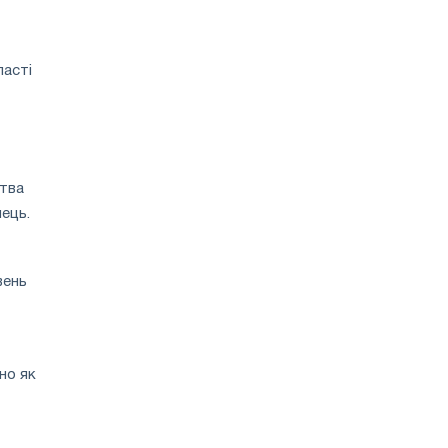
ласті
ства
нець.
вень
но як