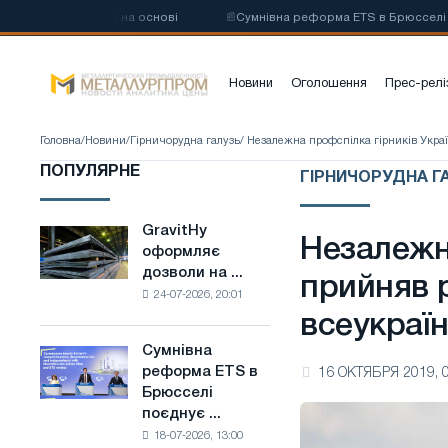
лецевої сталі на основі
📰
Сумнівна реформа ETS в Брюсселі поєдну
Новини
Оголошення
Прес-релі
Головна
/
Новини
/
Гірничорудна галузь
/ Незалежна профспілка гірників Украї
ПОПУЛЯРНЕ
ГІРНИЧОРУДНА ГА
GravitHy
GravitHy
Незалежна
оформляє
оформляє
дозволи на ...
дозволи
прийняв 
24-07-2026, 20:01
на
всеукраїн
будівництво
заводу
Сумнівна
Сумнівна
з
реформа ETS в
16 ОКТЯБРЯ 2019, 
реформа
виробництва
Брюсселі
ETS
низьковуглецевої
поєднує ...
в
сталі
18-07-2026, 13:00
Брюсселі
на