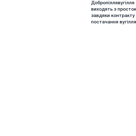
ДТЕК
Добропіллявугілля
Добропіллявугілля
виходять з просто
виходять
завдяки контракту
з
постачання вугілля
простою
завдяки
контракту
на
постачання
вугілля
з
Центренерго