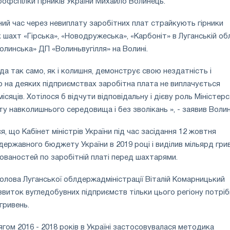
рофспілки гірників України Михайло Волинець.
аний час через невиплату заробітних плат страйкують гірники
шахт «Гірська», «Новодружеська», «Карбоніт» в Луганській об
линська» ДП «Волиньвугілля» на Волині.
да так само, як і колишня, демонструє свою нездатність і
о на деяких підприємствах заробітна плата не виплачується
сяців. Хотілося б відчути відповідальну і дієву роль Міністер
ту навколишнього середовища і без зволікань », - заявив Воли
, що Кабінет міністрів України під час засідання 12 жовтня
 державного бюджету України в 2019 році і виділив мільярд гри
ованостей по заробітній платі перед шахтарями.
олова Луганської облдержадміністрації Віталій Комарницький
звиток вугледобувних підприємств тільки цього регіону потріб
 гривень.
гом 2016 - 2018 років в Україні застосовувалася методика