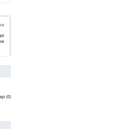
на
до
ля
рі (0)