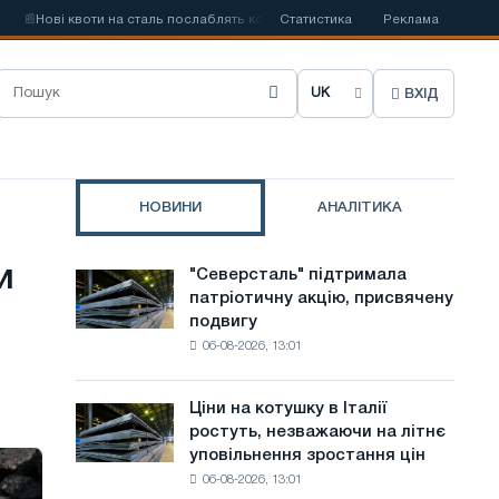
Нові квоти на сталь послаблять конкуренцію в Сполученому Королівстві
Статистика
Реклама
ВХІД
О
б
р
НОВИНИ
АНАЛІТИКА
а
т
и
"Северсталь" підтримала
"Северсталь"
и
патріотичну акцію, присвячену
підтримала
подвигу
патріотичну
м
06-08-2026, 13:01
акцію,
о
присвячену
подвигу
в
Ціни на котушку в Італії
Ціни
радянської
ростуть, незважаючи на літнє
на
у
авіації
уповільнення зростання цін
котушку
в
с
06-08-2026, 13:01
в
роки