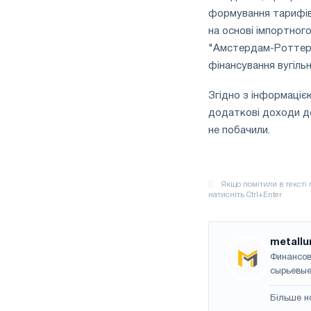
формування тарифів 
на основі імпортног
"Амстердам-Роттерд
фінансування вугільно
Згідно з інформаціє
додаткові доходи дер
не побачили.
metallu
Финансов
сырьевые
Більше н