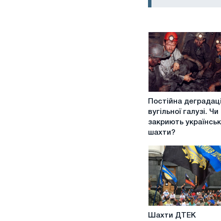
Постійна
Постійна деградац
деградація
вугільної галузі. Чи
вугільної
закриють українськ
галузі.
шахти?
Чи
закриють
українські
шахти?
Шахти
Шахти ДТЕК