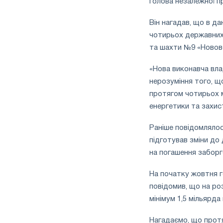
голова незалежної п
півріччі
по
Він нагадав, що в д
торговим
чотирьох державних 
заходам
і
та шахти №9 «Новово
підтримці
CBAM
«Нова виконавча вла
нерозуміння того, щ
протягом чотирьох мі
енергетики та захис
Раніше повідомлялося
підготував зміни до
на погашення заборг
На початку жовтня г
повідомив, що на ро
мінімум 1,5 мільярда
Нагадаємо, що протя