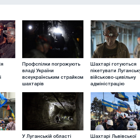
Профспілки
Шахтарі
ія
Профспілки погрожують
Шахтарі готуються
погрожують
готуються
владі України
пікетувати Луганськ
владі
пікетувати
і
всеукраїнським страйком
військово-цивільну
України
Луганську
шахтарів
адміністрацію
всеукраїнським
військово-
страйком
цивільну
шахтарів
адміністрацію
У
Шахтарі
У Луганській області
Шахтарі Львівської