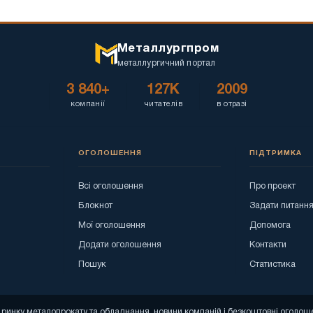
Металлургпром
металлургичний портал
3 840+
127K
2009
компанії
читателів
в отразі
ОГОЛОШЕННЯ
ПІДТРИМКА
Всі оголошення
Про проект
Блокнот
Задати питанн
Мої оголошення
Допомога
Додати оголошення
Контакти
Пошук
Статистика
зи ринку металопрокату та обладнання, новини компаній і безкоштовні огол