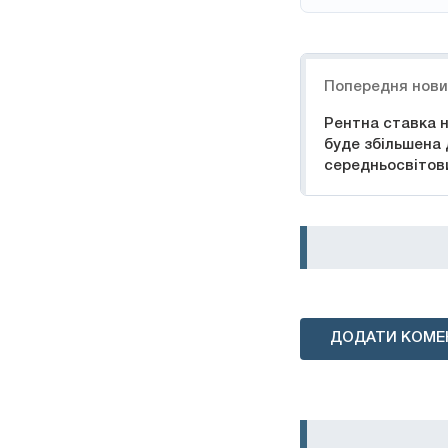
Навігація
Попередня нов
Рентна ставка н
буде збільшена 
середньосвітов
ДОДАТИ КОМЕ