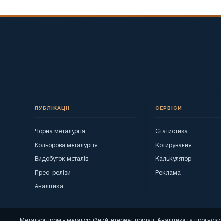
ПУБЛІКАЦІЇ
СЕРВІСИ
Чорна металургія
Статистика
Кольорова металургія
Котирування
Видобуток металів
Калькулятор
Прес-релізи
Реклама
Аналітика
Металургпром - металургійний інтернет портал. Аналітика та прогно