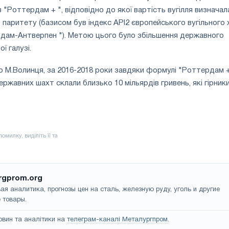
"Роттердам + ", відповідно до якої вартість вугілля визначал
о паритету (базисом був індекс API2 європейського вугільного 
ам-Антверпен "). Метою цього було збільшення державного
ї галузі.
ю М.Волинця, за 2016-2018 роки завдяки формулі "Роттердам +
жавних шахт склали близько 10 мільярдів гривень, які гірники
rgprom.org
ая аналитика, прогнозы цен на сталь, железную руду, уголь и другие
 товары.
овин та аналітики на
телеграм-каналі Металургпром
.