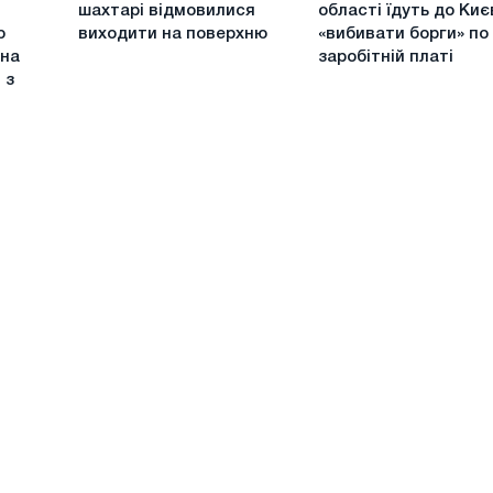
Луганській
Львівської
шахтарі відмовилися
області їдуть до Киє
області
області
ю
виходити на поверхню
«вибивати борги» по
шахтарі
їдуть
 на
заробітній платі
відмовилися
до
 з
виходити
Києва
на
«вибивати
поверхню
борги»
по
заробітній
платі