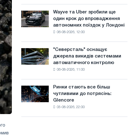
Італії
а
Великої
ростуть,
Вітчизняної
Wayve та Uber зробили ще
Wayve
й
незважаючи
війни
один крок до впровадження
та
на
т
автономних поїздок у Лондоні
Uber
літнє
06-08-2026, 12:00
зробили
у
уповільнення
ще
зростання
один
цін
"Северсталь" оснащує
"Северсталь"
крок
джерела викидів системами
оснащує
до
автоматичного контролю
джерела
впровадження
06-08-2026, 11:00
викидів
автономних
системами
поїздок
автоматичного
у
Ринки стають все більш
Ринки
контролю
Лондоні
чутливими до потрясінь:
стають
Glencore
все
05-08-2026, 22:00
більш
чутливими
до
ого
потрясінь:
омив
Glencore