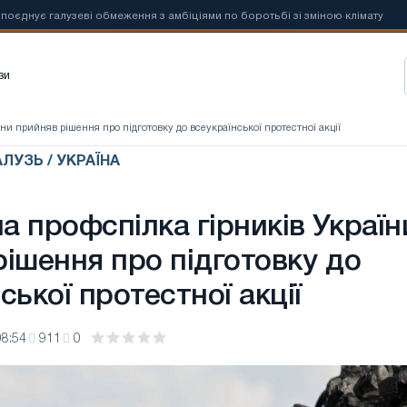
є галузеві обмеження з амбіціями по боротьбі зі зміною клімату
📰
зи
ни прийняв рішення про підготовку до всеукраїнської протестної акції
ЛУЗЬ / УКРАЇНА
 профспілка гірників Україн
рішення про підготовку до
ської протестної акції
08:54
911
0