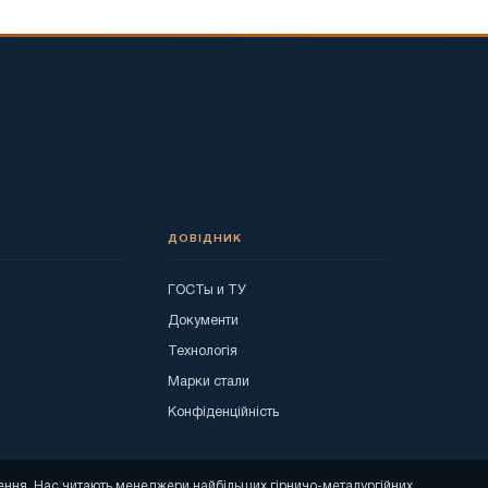
ДОВІДНИК
ГОСТы и ТУ
я
Документи
Технологія
Марки стали
Конфіденційність
ошення. Нас читають менеджери найбільших гірничо-металургійних