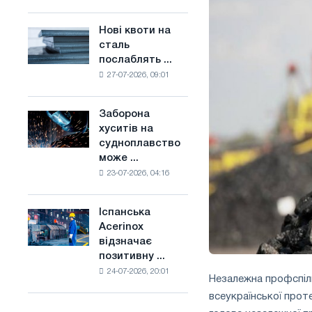
поєднує
основі
галузеві
водню
Нові квоти на
Нові
обмеження
у
сталь
квоти
з
Франції
послаблять ...
на
амбіціями
27-07-2026, 09:01
сталь
по
послаблять
боротьбі
конкуренцію
зі
Заборона
Заборона
в
зміною
хуситів на
хуситів
Сполученому
клімату
судноплавство
на
Королівстві
може ...
судноплавство
23-07-2026, 04:16
може
порушити
імпорт
Іспанська
Іспанська
Саудівської
Acerinox
Acerinox
сталі
відзначає
відзначає
позитивну ...
позитивну
24-07-2026, 20:01
динаміку
Незалежна профспілк
в
всеукраїнської проте
другому