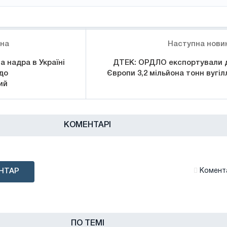
ина
Наступна нови
а надра в Україні
ДТЕК: ОРДЛО експортували 
до
Європи 3,2 мільйона тонн вугіл
ий
КОМЕНТАРІ
НТАР
Комента
ПО ТЕМІ