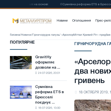
углецевої сталі на основі
📰
Сумнівна реформа ETS в Брюсселі поєд
Новини
Оголошення
Прес-релі
Головна
/
Новини
/
Гірничорудна галузь
/ «АрселорМіттал Кривий Ріг» придбав
ПОПУЛЯРНЕ
ГІРНИЧОРУДНА ГА
GravitHy
GravitHy
«Арселор
оформляє
оформляє
дозволи на ...
дозволи
два нови
24-07-2026, 20:01
на
гривень
будівництво
заводу
Сумнівна
Сумнівна
з
реформа ETS в
18 ОКТЯБРЯ 2019, 
реформа
виробництва
Брюсселі
ETS
низьковуглецевої
поєднує ...
в
сталі
18-07-2026, 13:00
Брюсселі
на