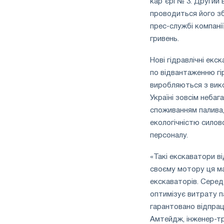
кар'єрі № 3. Другий
проводиться його зб
прес-службі компанії
гривень.
Нові гідравлічні е
по відвантаженню гір
виробляються з вико
Україні зовсім неба
споживанням палива,
екологічністю силов
персоналу.
«Такі екскаватори в
своєму мотору ця ма
екскаваторів. Серед
оптимізує витрату п
гарантовано відпрац
Амтейдж, інженер-т