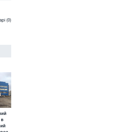
рі (0)
вий
 в
ний