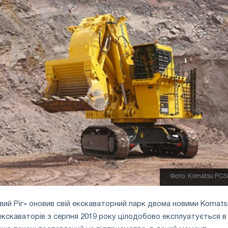
Фото: Komatsu PC3
ий Ріг» оновив свій екскаваторний парк двома новими Komats
екскаваторів з серпня 2019 року цілодобово експлуатується в