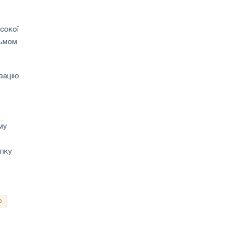
сокої
льмом
ізацію
му
упку
о