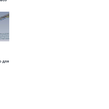
овоз
р для