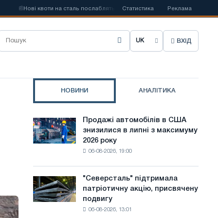
📰
Нові квоти на сталь послаблять конкуренцію в Сполученому Королівстві
Статистика
Реклама
ВХІД
О
б
р
НОВИНИ
АНАЛІТИКА
а
т
Продажі автомобілів в США
Продажі
и
знизилися в липні з максимуму
автомобілів
2026 року
в
м
06-08-2026, 19:00
США
о
знизилися
в
в
"Северсталь" підтримала
"Северсталь"
липні
патріотичну акцію, присвячену
підтримала
у
з
подвигу
патріотичну
максимуму
с
06-08-2026, 13:01
акцію,
2026