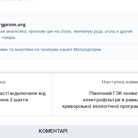
rgprom.org
ая аналитика, прогнозы цен на сталь, железную руду, уголь и другие
 товары.
овин та аналітики на
телеграм-каналі Металургпром
.
ина
Наступна нови
асті відключили від
Північний ГЗК онови
ння 2 шахти
електрофільтри в рамк
криворізької екологічної програ
КОМЕНТАРІ