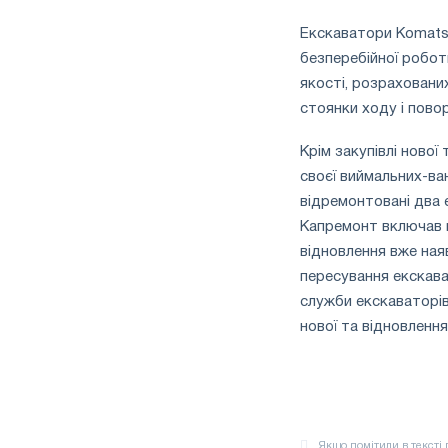
Екскаватори Komatsu
безперебійної робот
якості, розраховани
стоянки ходу і пово
Крім закупівлі ново
своєї виймальних-ван
відремонтовані два 
Капремонт включав в 
відновлення вже наяв
пересування екскав
служби екскаваторів 
нової та відновлення