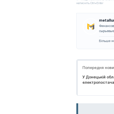
metallu
Финансов
сырьевые
Більше н
Навігація
Попередня нов
У Донецькій обл
електропостача