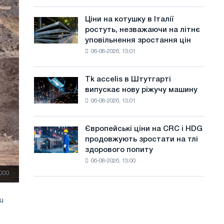
присвячену
а
року
подвигу
Ціни на котушку в Італії
Ціни
й
радянської
ростуть, незважаючи на літнє
на
авіації
т
уповільнення зростання цін
котушку
в
06-08-2026, 13:01
в
у
роки
Італії
Великої
ростуть,
Вітчизняної
Tk accelis в Штутгарті
Tk
незважаючи
війни
випускає нову ріжучу машину
accelis
на
06-08-2026, 13:01
в
літнє
Штутгарті
уповільнення
випускає
зростання
Європейські ціни на CRC і HDG
Європейські
нову
цін
продовжують зростати на тлі
ціни
ріжучу
здорового попиту
на
машину
06-08-2026, 13:00
CRC
і
000
HDG
продовжують
u
зростати
на