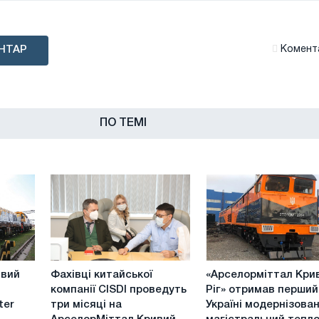
НТАР
Комента
ПО ТЕМІ
Фахівці
«Арселорміттал
ивий
Фахівці китайської
«Арселорміттал Кри
китайської
Кривий
компанії CISDI проведуть
Ріг» отримав перший
компанії
Ріг»
ter
три місяці на
Україні модернізова
CISDI
отримав