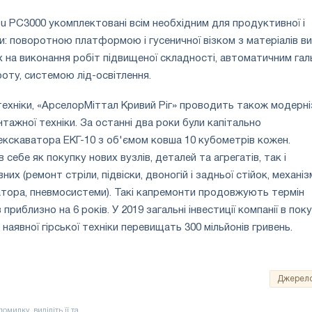
 PC3000 укомплектовані всім необхідним для продуктивної і
и: поворотною платформою і гусеничної візком з матеріалів ви
х на виконання робіт підвищеної складності, автоматичним га
роту, системою лід-освітлення.
ї техніки, «АрселорМіттал Кривий Ріг» проводить також модерн
тажної техніки. За останні два роки були капітально
екскаватора ЕКГ-10 з об'ємом ковша 10 кубометрів кожен.
себе як покупку нових вузлів, деталей та агрегатів, так і
них (ремонт стріли, підвіски, двоногій і задньої стійок, механіз
атора, пневмосистеми). Такі капремонти продовжують термін
приблизно на 6 років. У 2019 загальні інвестиції компанії в пок
 наявної гірської техніки перевищать 300 мільйонів гривень.
Джерел