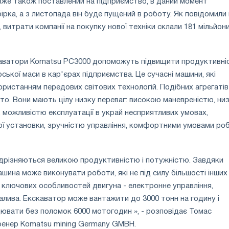
 вже також поставлений на підприємство, в даний момент
ірка, а з листопада він буде пущений в роботу. Як повідомили 
, витрати компанії на покупку нової техніки склали 181 мільйон
кскаватори Komatsu PC3000 допоможуть підвищити продуктивні
ської маси в кар'єрах підприємства. Це сучасні машини, які
ристанням передових світових технологій. Подібних агрегатів
гато. Вони мають цілу низку переваг: високою маневреністю, ни
 можливістю експлуатації в украй несприятливих умовах,
ої установки, зручністю управління, комфортними умовами ро
ідрізняються великою продуктивністю і потужністю. Завдяки
шина може виконувати роботи, які не під силу більшості інших
 ключових особливостей двигуна - електронне управління,
алива. Екскаватор може вантажити до 3000 тонн на годину і
ювати без поломок 6000 мотогодин », - розповідає Томас
ренер Komatsu mining Germany GMBH.