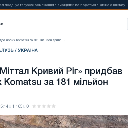
нує галузеві обмеження з амбіціями по боротьбі зі зміною клімату
зи
 два нових Komatsu за 181 мільйон гривень
ЛУЗЬ / УКРАЇНА
Міттал Кривий Ріг» придбав
х Komatsu за 181 мільйон
15:14
1 165
0