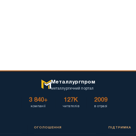
Металлургпром
металлургичний портал
3 840+
127K
2009
компанії
читателів
в отразі
ОГОЛОШЕННЯ
ПІДТРИМКА