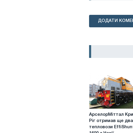
ДОДАТИ КОМЕ
АрселорМіттал
АрселорМіттал Кр
Кривий
Ріг отримав ще два
Ріг
тепловози EffiShun
отримав