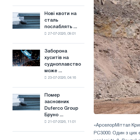
поєднує
основі
галузеві
водню
Нові квоти на
Нові
обмеження
у
сталь
квоти
з
Франції
послаблять ...
на
амбіціями
27-07-2026, 09:01
сталь
по
послаблять
боротьбі
конкуренцію
зі
Заборона
Заборона
в
зміною
хуситів на
хуситів
Сполученому
клімату
судноплавство
на
Королівстві
може ...
судноплавство
23-07-2026, 04:16
може
порушити
імпорт
Помер
Помер
Саудівської
засновник
засновник
сталі
Duferco Group
Duferco
Бруно ...
Group
21-07-2026, 11:01
Бруно
«АрселорМіттал Крив
Больфо
РС3000. Один з цих 