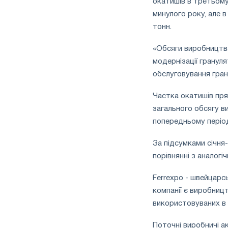
окатишів в третьому
минулого року, але в
тонн.
«Обсяги виробництва
модернізації гранул
обслуговування гран
Частка окатишів пря
загального обсягу в
попередньому період
За підсумками січня
порівнянні з аналогі
Ferrexpo - швейцарс
компанії є виробниц
використовуваних в 
Поточні виробничі ак