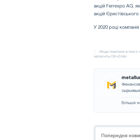
акцій Ferrexpo AG, я
акцій Єристівського
У 2020 році компанія
metallu
Финансов
сырьевые
Більше н
Навігація
Попередня нов