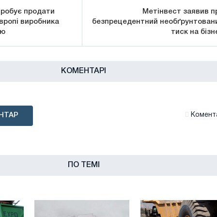
пробує продати
Метінвест заявив п
вропі виробника
безпрецедентний необґрунтован
ію
тиск на бізн
КОМЕНТАРІ
НТАР
Комента
ПО ТЕМІ