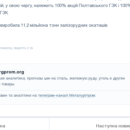
кій, у свою чергу, належить 100% акцій Полтавського ГЗК і 100
 ГЗК.
 виробила 11,2 мільйона тонн залізорудних окатишів.
rgprom.org
ая аналитика, прогнозы цен на сталь, железную руду, уголь и другие
 товары.
овин та аналітики на
телеграм-каналі Металургпром
.
ина
Наступна нови