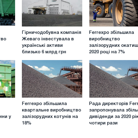
Гірничодобувна
Ferrexpo
Гірничодобувна компанія
Ferrexpo збільшила
компанія
збільшила
тво
Жеваго інвестувала в
виробництво
Жеваго
виробництво
українські активи
залізорудних окатиш
інвестувала
залізорудних
близько 6 млрд грн
2020 році на 7%
в
окатишів
українські
в
активи
2020
близько
році
6
на
млрд
7%
грн
Ferrexpo
Рада
Ferrexpo збільшила
Рада директорів Fer
збільшила
директорів
квартальне виробництво
запропонувала збіл
квартальне
Ferrexpo
ини у
залізорудних котунів на
дивіденди за 2020 рік
виробництво
запропонувала
і
18%
чотири рази
залізорудних
збільшити
котунів
дивіденди