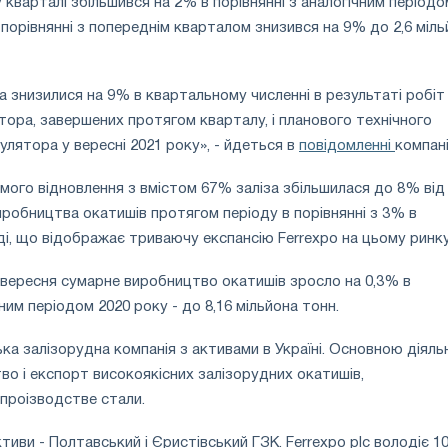
 кварталі збільшився на 2% в порівнянні з аналогічним періодо
 порівнянні з попереднім кварталом знизився на 9% до 2,6 міл
 знизилися на 9% в квартальному численні в результаті робіт
ятора, завершених протягом кварталу, і планового технічного
улятора у вересні 2021 року», - йдеться в
повідомленні
компані
мого відновлення з вмістом 67% заліза збільшилася до 8% від
иробництва окатишів протягом періоду в порівнянні з 3% в
і, що відображає триваючу експансію Ferrexpo на цьому ринку
-вересня сумарне виробництво окатишів зросло на 0,3% в
чним періодом 2020 року - до 8,16 мільйона тонн.
ька залізорудна компанія з активами в Україні. Основною діяль
тво і експорт високоякісних залізорудних окатишів,
прoізводстве стали.
тиви - Полтавський і Єристівський ГЗК. Ferrеxpo plc володіє 