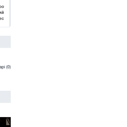
ро
ий
ес
рі (0)