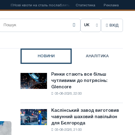
📰
Нові квоти на сталь послаблять конкуренцію в Сполученому Королівстві
Статистика
Реклама
ВХІД
О
б
р
НОВИНИ
АНАЛІТИКА
а
т
Ринки стають все більш
Ринки
и
чутливими до потрясінь:
стають
Glencore
все
м
05-08-2026, 22:00
більш
о
чутливими
до
в
Каслінський завод виготовив
Каслінський
потрясінь:
чавунний шаховий павільйон
завод
у
Glencore
для Бєлгорода
виготовив
с
05-08-2026, 21:00
чавунний