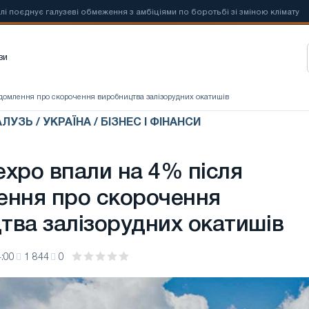
нує галузеві обмеження з амбіціями по боротьбі зі зміною клімату
зи
овідомлення про скорочення виробництва залізорудних окатишів
УЗЬ / УКРАЇНА / БІЗНЕС І ФІНАНСИ
rexpo впали на 4% після
ення про скорочення
тва залізорудних окатишів
:00
1 844
0