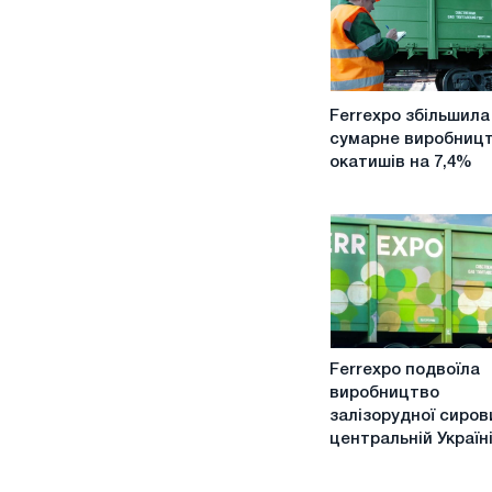
Ferrexpo
Ferrexpo збільшила
збільшила
сумарне виробниц
сумарне
окатишів на 7,4%
виробництво
окатишів
на
7,4%
Ferrexpo
Ferrexpo подвоїла
подвоїла
виробництво
виробництво
залізорудної сиров
залізорудної
центральній Україн
сировини
у