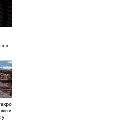
ів в
rexpo
ьшити
 у