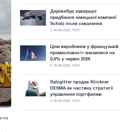
шаховий
а
павільйон
Деріжебур завершує
Деріжебур
й
для
придбання німецької компанії
завершує
Бєлгорода
т
Scholz після схвалення
придбання
05-08-2026, 16:01
німецької
у
компанії
Scholz
Ціни виробників у французькій
Ціни
після
промисловості знизилися на
виробників
схвалення
0,6% у червні 2026
у
Європейської
05-08-2026, 16:01
французькій
комісії
промисловості
знизилися
Salzgitter продає Klöckner
Salzgitter
на
DESMA як частину стратегії
продає
0,6%
управління портфелем
Klöckner
у
05-08-2026, 16:01
DESMA
червні
як
2026
частину
року
и на
стратегії
порівняно
управління
з