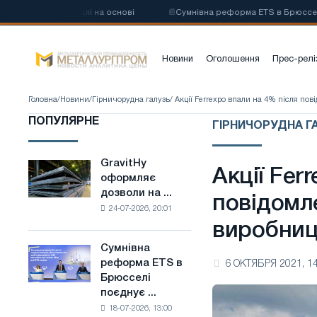
углецевої сталі на основі
📰
Сумнівна реформа ETS в Брюсселі поєд
Новини
Оголошення
Прес-релі
Головна
/
Новини
/
Гірничорудна галузь
/ Акції Ferrexpo впали на 4% після п
ПОПУЛЯРНЕ
ГІРНИЧОРУДНА ГАЛ
GravitHy
GravitHy
Акції Fer
оформляє
оформляє
дозволи на ...
дозволи
повідомл
24-07-2026, 20:01
на
виробниц
будівництво
заводу
Сумнівна
Сумнівна
з
реформа ETS в
6 ОКТЯБРЯ 2021, 14
реформа
виробництва
Брюсселі
ETS
низьковуглецевої
поєднує ...
в
сталі
18-07-2026, 13:00
Брюсселі
на