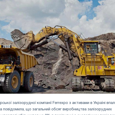
ької залізорудної компанії Ferrexpo з активами в Україні впал
на повідомила, що загальний обсяг виробництва залізорудних