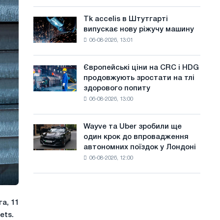
Італії
а
Великої
ростуть,
Вітчизняної
Tk accelis в Штутгарті
Tk
й
незважаючи
війни
випускає нову ріжучу машину
accelis
на
т
06-08-2026, 13:01
в
літнє
Штутгарті
у
уповільнення
випускає
зростання
Європейські ціни на CRC і HDG
Європейські
нову
цін
продовжують зростати на тлі
ціни
ріжучу
здорового попиту
на
машину
06-08-2026, 13:00
CRC
і
HDG
Wayve та Uber зробили ще
Wayve
продовжують
один крок до впровадження
та
зростати
автономних поїздок у Лондоні
Uber
на
06-08-2026, 12:00
зробили
тлі
ще
здорового
один
попиту
крок
до
а, 11
впровадження
ets.