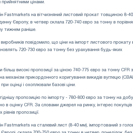
ш прийнятними цінами.
н Fastmarkets на вітчизняний листовий прокат товщиною 8-40
енну Європу, в четвер склала 720-740 євро за тонну в порівня
ну тижнем раніше.
виробників повідомило, що ціни на імпорт листового прокату 
новлять 720-730 євро за тонну без урахування будь-яких
більш високі пропозиції за ціною 740-775 євро за тонну CFR з 
а механізм прикордонного коригування викидів вуглецю (CBA
 при оцінці і охоплювали базові ціни.
іднішу пропозицію по імпорту - 780-800 євро за тонну на добу
но в оцінку CFR. За словами джерел на ринку, інтерес покупців
 рівнів пропозиції.
н Fastmarkets на сталевий лист (8-40 мм), імпортований з голо
й Європі, склала 700-750 євро за тонну в четвер, понеділок, без