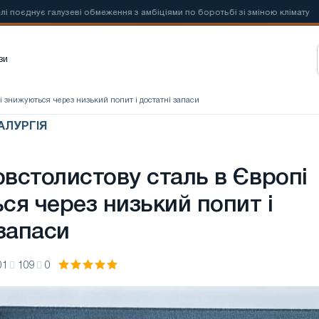
галузеві обмеження з амбіціями по боротьбі зі зміною клімату
📰
Но
зи
пі знижуються через низький попит і достатні запаси
АЛУРГІЯ
овстолистову сталь в Європі
ся через низький попит і
запаси
01
109
0