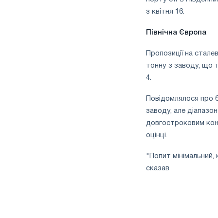
з квітня 16.
Північна Європа
Пропозиції на сталев
тонну з заводу, що т
4.
Повідомлялося про б
заводу, але діапазон
довгостроковим конт
оцінці.
"Попит мінімальний, 
сказав