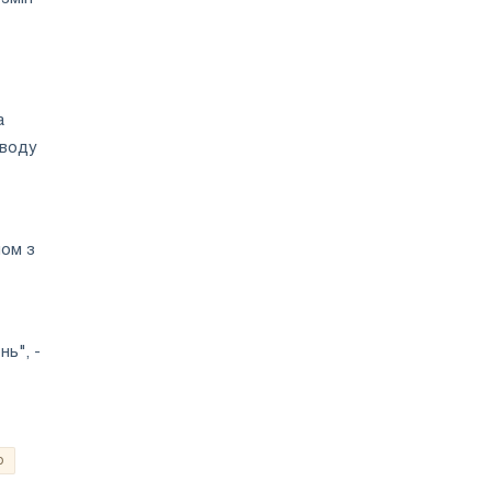
а
аводу
ном з
нь", -
о