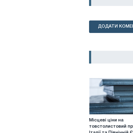
ДОДАТИ КОМЕ
Місцеві
Місцеві ціни на
ціни
товстолистовий пр
на
Італії та Північній 