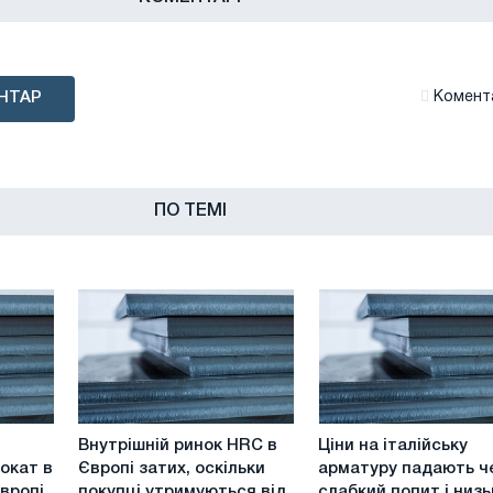
НТАР
Комента
ПО ТЕМІ
Внутрішній
Ціни
Внутрішній ринок HRC в
Ціни на італійську
ринок
на
окат в
Європі затих, оскільки
арматуру падають ч
HRC
італійську
Європі
покупці утримуються від
слабкий попит і низ