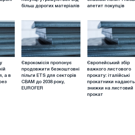
в
арматуру
більш дорогих матеріалів
апетит покупців
Європі
падають
затих,
через
оскільки
слабкий
покупці
попит
утримуються
і
від
низький
більш
апетит
дорогих
покупців
Єврокомісія
Європейський
матеріалів
у
Єврокомісія пропонує
Європейський збір
пропонує
збір
ній
продовжити безкоштовні
важкого листового
продовжити
важкого
, а в
пільги ETS для секторів
прокату: італійські
безкоштовні
листового
рез
CBAM до 2038 року,
прокатники надають
пільги
прокату:
EUROFER
знижки на листовий
ETS
італійські
прокат
для
прокатники
секторів
надають
CBAM
знижки
до
на
2038
листовий
року,
прокат