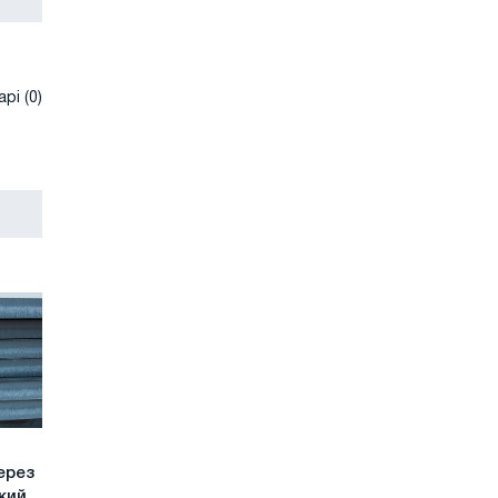
рі (0)
ерез
ький