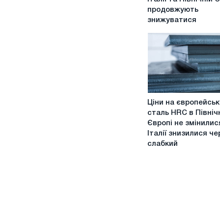
товстолистовий
продовжують
прокат
знижуватися
в
Італії
та
Північній
Європі
продовжують
знижуватися
Ціни
Напередодні
Ціни на європейськ
на
літніх
сталь HRC в Північ
європейську
канікул
Європі не змінилися
сталь
Італії знизилися че
HRC
слабкий
в
Північній
Європі
не
змінилися,
а
в