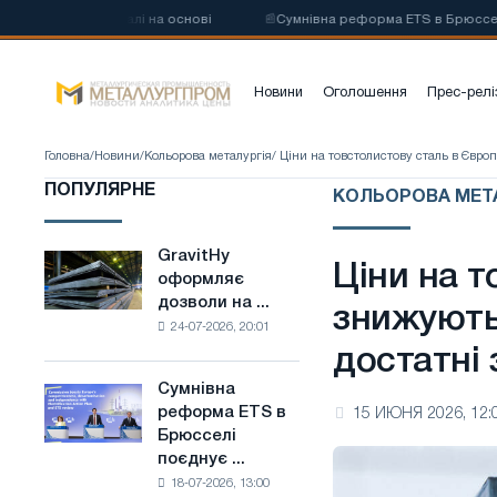
цевої сталі на основі
📰
Сумнівна реформа ETS в Брюсселі поєднує 
Новини
Оголошення
Прес-релі
Головна
/
Новини
/
Кольорова металургія
/ Ціни на товстолистову сталь в Євро
ПОПУЛЯРНЕ
КОЛЬОРОВА МЕТ
GravitHy
GravitHy
Ціни на т
оформляє
оформляє
дозволи на ...
дозволи
знижують
24-07-2026, 20:01
на
достатні 
будівництво
заводу
Сумнівна
Сумнівна
з
реформа ETS в
15 ИЮНЯ 2026, 12:
реформа
виробництва
Брюсселі
ETS
низьковуглецевої
поєднує ...
в
сталі
18-07-2026, 13:00
Брюсселі
на