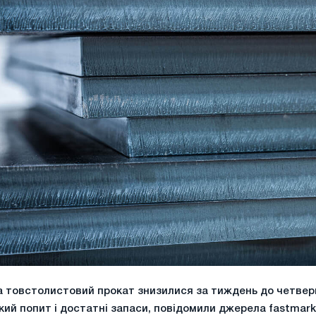
а товстолистовий прокат знизилися за тиждень до четверг
кий попит і достатні запаси, повідомили джерела fastmark