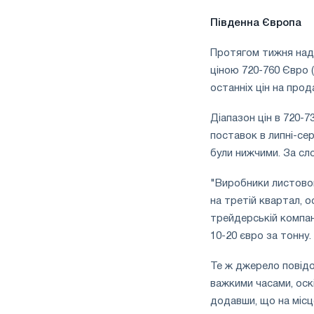
півріччі
по
Південна Європа
торговим
заходам
Протягом тижня надх
і
ціною 720-760 Євро 
підтримці
останніх цін на прода
CBAM
Діапазон цін в 720-7
поставок в липні-сер
були нижчими. За сл
"Виробники листовог
на третій квартал, 
трейдерській компані
10-20 євро за тонну.
Те ж джерело повідо
важкими часами, оскі
додавши, що на місц