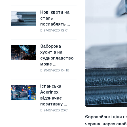
поєднує
основі
галузеві
водню
Нові квоти на
Нові
обмеження
у
сталь
квоти
з
Франції
послаблять ...
на
амбіціями
27-07-2026, 09:01
сталь
по
послаблять
боротьбі
конкуренцію
зі
Заборона
Заборона
в
зміною
хуситів на
хуситів
Сполученому
клімату
судноплавство
на
Королівстві
може ...
судноплавство
23-07-2026, 04:16
може
порушити
імпорт
Іспанська
Іспанська
Саудівської
Acerinox
Acerinox
сталі
відзначає
відзначає
позитивну ...
позитивну
24-07-2026, 20:01
динаміку
Європейські ціни н
в
другому
червня, через слаб