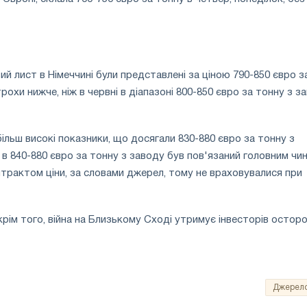
ий лист в Німеччині були представлені за ціною 790-850 євро з
рохи нижче, ніж в червні в діапазоні 800-850 євро за тонну з з
ільш високі показники, що досягали 830-880 євро за тонну з
 в 840-880 євро за тонну з заводу був пов'язаний головним чи
рактом ціни, за словами джерел, тому не враховувалися при
крім того, війна на Близькому Сході утримує інвесторів осторо
Джерел