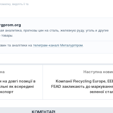
rgprom.org
ая аналитика, прогнозы цен на сталь, железную руду, уголь и другие
 товары.
овин та аналітики на
телеграм-каналі Металургпром
.
ина
Наступна нови
 на довгі позиції в
Компанії Recycling Europe, EEB
льні як всередині
FEAD закликають до маркування
 експорт
зеленої стал
КОМЕНТАРІ