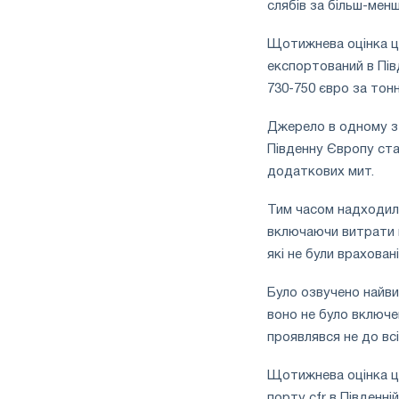
слябів за більш-мен
Щотижнева оцінка ці
експортований в Півд
730-750 євро за тон
Джерело в одному з 
Південну Європу ста
додаткових мит.
Тим часом надходили 
включаючи витрати н
які не були враховані
Було озвучено найвиг
воно не було включе
проявлявся не до всіх
Щотижнева оцінка ці
порту cfr в Південні