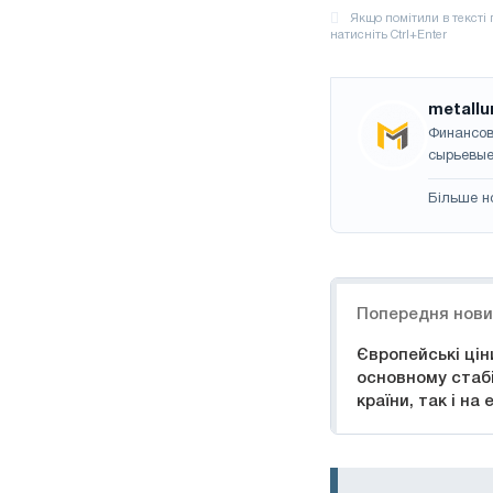
metallu
Финансов
сырьевые
Більше н
Навігація
Попередня нов
Європейські ціни
основному стабі
країни, так і на