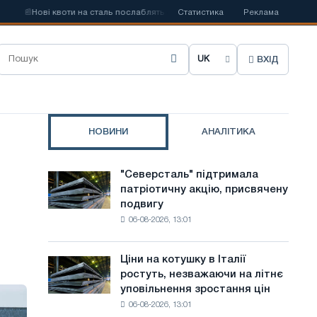
ві квоти на сталь послаблять конкуренцію в Сполученому Королівстві
Статистика
Реклама
ВХІД
О
б
р
НОВИНИ
АНАЛІТИКА
а
т
"Северсталь" підтримала
"Северсталь"
и
патріотичну акцію, присвячену
підтримала
подвигу
патріотичну
м
06-08-2026, 13:01
акцію,
о
присвячену
подвигу
в
Ціни на котушку в Італії
Ціни
радянської
ростуть, незважаючи на літнє
на
у
авіації
уповільнення зростання цін
котушку
в
с
06-08-2026, 13:01
в
роки