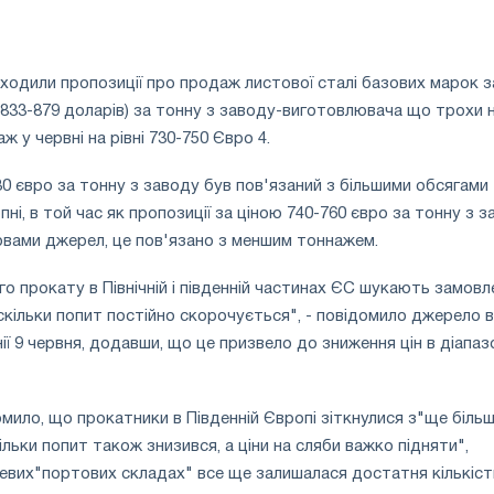
одили пропозиції про продаж листової сталі базових марок з
(833-879 доларів) за тонну з заводу-виготовлювача що трохи 
ж у червні на рівні 730-750 Євро 4.
30 євро за тонну з заводу був пов'язаний з більшими обсягами
пні, в той час як пропозиції за ціною 740-760 євро за тонну з 
овами джерел, це пов'язано з меншим тоннажем.
о прокату в Північній і південній частинах ЄС шукають замовл
оскільки попит постійно скорочується", - повідомило джерело в
ї 9 червня, додавши, що це призвело до зниження цін в діапаз
мило, що прокатники в Південній Європі зіткнулися з"ще біль
льки попит також знизився, а ціни на сляби важко підняти",
евих"портових складах" все ще залишалася достатня кількіст