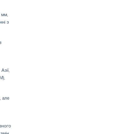
 мм,
нні з
в
Азії,
M),
, але
вного
 змін