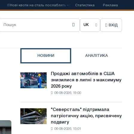
📰
Нові квоти на сталь послаблять конкуренцію в Сполученому Королівстві
Статистика
Реклама
ВХІД
О
б
р
НОВИНИ
АНАЛІТИКА
а
т
Продажі автомобілів в США
Продажі
и
знизилися в липні з максимуму
автомобілів
2026 року
в
м
06-08-2026, 19:00
США
о
знизилися
в
в
"Северсталь" підтримала
"Северсталь"
липні
патріотичну акцію, присвячену
підтримала
у
з
подвигу
патріотичну
максимуму
с
06-08-2026, 13:01
акцію,
2026