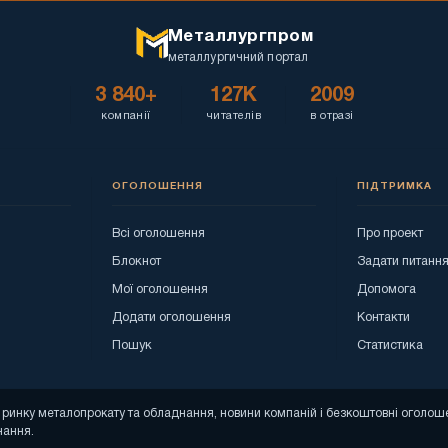
Металлургпром
металлургичний портал
3 840+
127K
2009
компанії
читателів
в отразі
ОГОЛОШЕННЯ
ПІДТРИМКА
Всі оголошення
Про проект
Блокнот
Задати питанн
Мої оголошення
Допомога
Додати оголошення
Контакти
Пошук
Статистика
зи ринку металопрокату та обладнання, новини компаній і безкоштовні огол
нання.