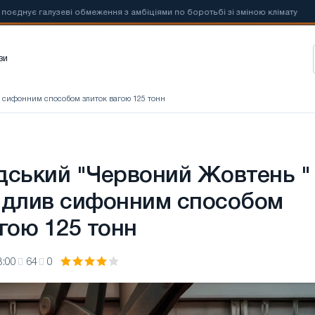
ує галузеві обмеження з амбіціями по боротьбі зі зміною клімату
зи
в сифонним способом злиток вагою 125 тонн
дський "Червоний Жовтень "
ідлив сифонним способом
гою 125 тонн
3:00
64
0