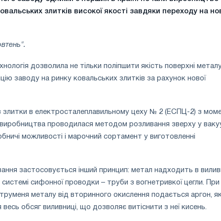
вальських злитків високої якості завдяки переходу на но
втень".
нологія дозволила не тільки поліпшити якість поверхні металу
цію заводу на ринку ковальських злитків за рахунок нової
 злитки в електросталеплавильному цеху № 2 (ЕСПЦ-2) з мом
 виробництва проводилася методом розливання зверху у вакуу
ничі можливості і марочний сортамент у виготовленні
вання застосовується інший принцип: метал надходить в вили
 системі сифонної проводки – труби з вогнетривкої цегли. При
труменя металу від вторинного окислення подається аргон, я
весь обсяг виливниці, що дозволяє витіснити з неї кисень.