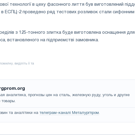
вої технології в цеху фасонного лиття був виготовлений підд
 а в ЕСПЦ-2 проведено ряд тестових розливок стали сифонним
реділів з 125-тонного злитка буде виготовлена оснащення для
а, встановленого на підприємстві замовника.
rgprom.org
ая аналитика, прогнозы цен на сталь, железную руду, уголь и другие
 товары.
овин та аналітики на
телеграм-каналі Металургпром
.