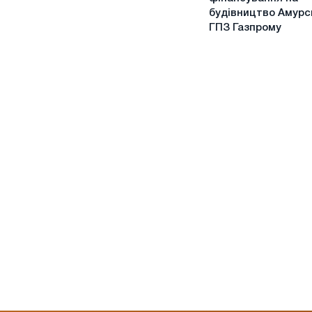
рекордну
будівництво Амурс
фінансування
ГПЗ Газпрому
на
будівництво
Амурського
ГПЗ
Газпрому