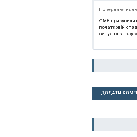
Навігація
Попередня нов
ОМК призупинит
початковій стаді
ситуації в галузі
ДОДАТИ КОМЕ