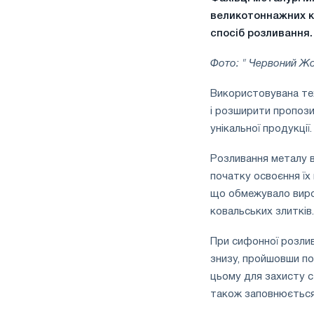
великотоннажних ко
спосіб розливання.
Фото: " Червоний Жо
Використовувана тех
і розширити пропози
унікальної продукції.
Розливання металу в
початку освоєння їх
що обмежувало вироб
ковальських злитків.
При сифонної розли
знизу, пройшовши по
цьому для захисту с
також заповнюється 