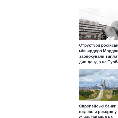
Структури
Структури російсь
російського
мільярдера Морда
мільярдера
заблокували випла
Мордашова
дивідендів на Турб
заблокували
виплату
дивідендів
на
Турбоатомі
Європейські
Європейські банки
банки
виділили рекордну
виділили
фінансування на