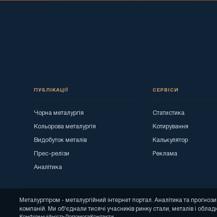
ПУБЛІКАЦІЇ
СЕРВІСИ
Чорна металургія
Статистика
Кольорова металургія
Котирування
Видобуток металів
Калькулятор
Прес-релізи
Реклама
Аналітика
Металургпром - металургійний інтернет портал. Аналітика та прогно
компаній. Ми об'єднали тисячі учасників ринку стали, металів і облад
Конфіденційність
Допомога
Контакти