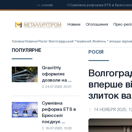
глецевої сталі на основі
📰
Сумнівна реформа ETS в Брюсселі поєдн
Новини
Оголошення
Прес-релі
Головна
/
Новини
/
Росія
/ Волгоградський "Червоний Жовтень " вперше відли
ПОПУЛЯРНЕ
РОСІЯ
GravitHy
GravitHy
Волгогра
оформляє
оформляє
дозволи на ...
дозволи
вперше в
24-07-2026, 20:01
на
злиток ва
будівництво
заводу
Сумнівна
Сумнівна
з
реформа ETS в
14 НОЯБРЯ 2025, 1
реформа
виробництва
Брюсселі
ETS
низьковуглецевої
поєднує ...
в
сталі
18-07-2026, 13:00
Брюсселі
на