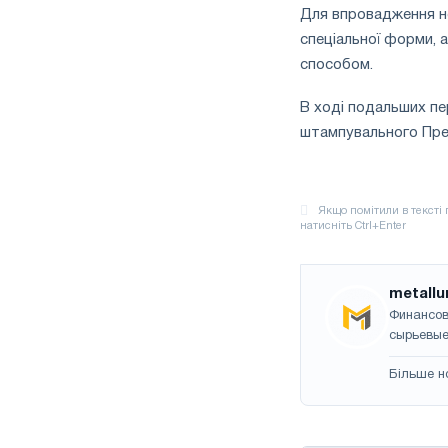
Для впровадження но
спеціальної форми,
способом.
В ході подальших пе
штампувального Прес
metallu
Финансов
сырьевые
Більше н