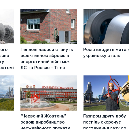
Теплові
Росія
кого
Теплові насоси стануть
Росія вводить мита 
насоси
вводить
шова
ефективною зброєю в
українську сталь
стануть
мита
ту
енергетичній війні між
ефективною
на
оатомі
ЄС та Росією – Time
зброєю
українську
в
сталь
енергетичній
війні
між
ЄС
та
"Червоний
Газпром
Росією
"Червоний Жовтень"
Газпром другу добу
Жовтень"
другу
–
освоїв виробництво
поспіль скорочує
освоїв
добу
Time
нержавіючого прокату
постачання газу до