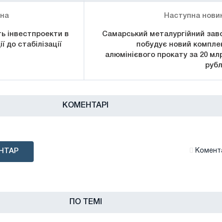
ина
Наступна нови
ь інвестпроекти в
Самарський металургійний зав
ї до стабілізації
побудує новий компле
алюмінієвого прокату за 20 мл
рубл
КОМЕНТАРІ
НТАР
Комента
ПО ТЕМІ