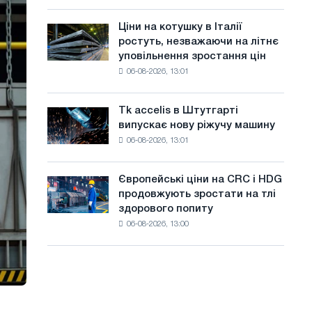
присвячену
а
року
подвигу
Ціни на котушку в Італії
Ціни
й
радянської
ростуть, незважаючи на літнє
на
авіації
т
уповільнення зростання цін
котушку
в
06-08-2026, 13:01
в
у
роки
Італії
Великої
ростуть,
Вітчизняної
Tk accelis в Штутгарті
Tk
незважаючи
війни
випускає нову ріжучу машину
accelis
на
06-08-2026, 13:01
в
літнє
Штутгарті
уповільнення
випускає
зростання
Європейські ціни на CRC і HDG
Європейські
нову
цін
продовжують зростати на тлі
ціни
ріжучу
здорового попиту
на
машину
06-08-2026, 13:00
CRC
і
HDG
продовжують
зростати
на