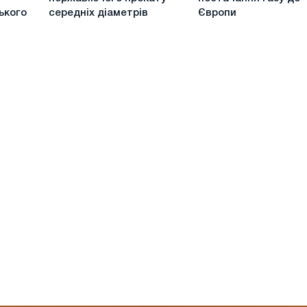
виробництво
поспіль
ького
середніх діаметрів
Європи
нержавіючого
скорочує
прокату
постачання
середніх
газу
діаметрів
до
Європи