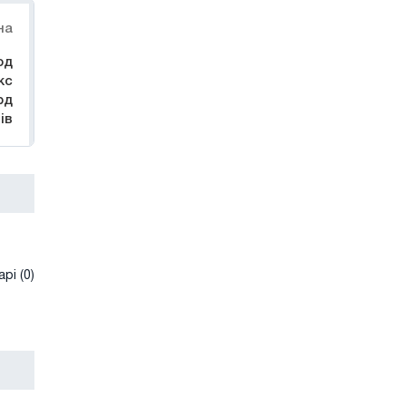
на
од
кс
рд
ів
рі (0)