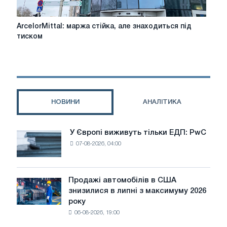
ArcelorMittal:
ArcelorMittal: маржа стійка, але знаходиться під
маржа
тиском
стійка,
але
знаходиться
під
тиском
НОВИНИ
АНАЛІТИКА
У Європі виживуть тільки ЕДП: PwC
У
07-08-2026, 04:00
Європі
виживуть
тільки
ЕДП:
Продажі автомобілів в США
Продажі
PwC
знизилися в липні з максимуму 2026
автомобілів
року
в
06-08-2026, 19:00
США
знизилися