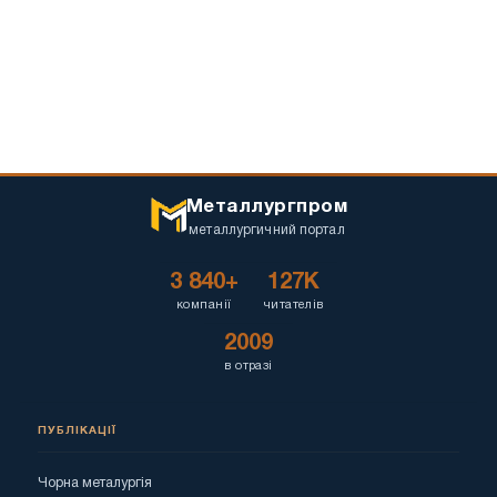
Металлургпром
металлургичний портал
3 840+
127K
компанії
читателів
2009
в отразі
ПУБЛІКАЦІЇ
Чорна металургія