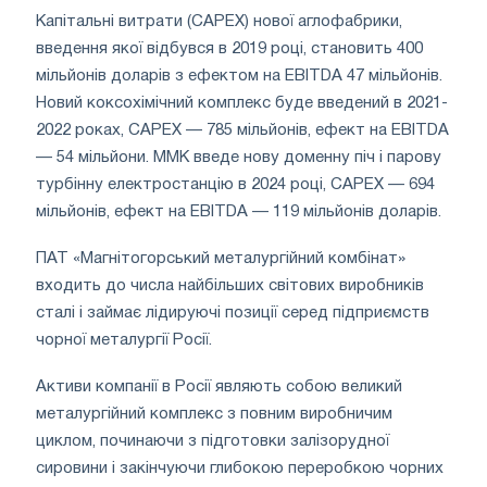
Капітальні витрати (CAPEX) нової аглофабрики,
введення якої відбувся в 2019 році, становить 400
мільйонів доларів з ефектом на EBITDA 47 мільйонів.
Новий коксохімічний комплекс буде введений в 2021-
2022 роках, CAPEX — 785 мільйонів, ефект на EBITDA
— 54 мільйони. ММК введе нову доменну піч і парову
турбінну електростанцію в 2024 році, CAPEX — 694
мільйонів, ефект на EBITDA — 119 мільйонів доларів.
ПАТ «Магнітогорський металургійний комбінат»
входить до числа найбільших світових виробників
сталі і займає лідируючі позиції серед підприємств
чорної металургії Росії.
Активи компанії в Росії являють собою великий
металургійний комплекс з повним виробничим
циклом, починаючи з підготовки залізорудної
сировини і закінчуючи глибокою переробкою чорних