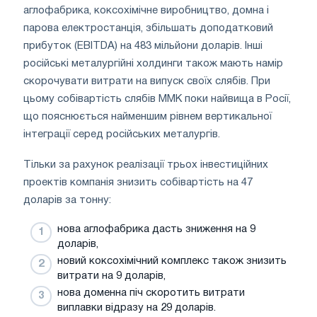
аглофабрика, коксохімічне виробництво, домна і
парова електростанція, збільшать доподатковий
прибуток (EBITDA) на 483 мільйони доларів. Інші
російські металургійні холдинги також мають намір
скорочувати витрати на випуск своїх слябів. При
цьому собівартість слябів ММК поки найвища в Росії,
що пояснюється найменшим рівнем вертикальної
інтеграції серед російських металургів.
Тільки за рахунок реалізації трьох інвестиційних
проектів компанія знизить собівартість на 47
доларів за тонну:
нова аглофабрика дасть зниження на 9
доларів,
новий коксохімічний комплекс також знизить
витрати на 9 доларів,
нова доменна піч скоротить витрати
виплавки відразу на 29 доларів.