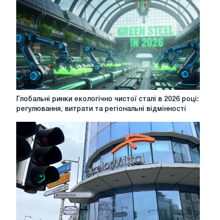
року»
в
російській
металургії
Глобальні
Глобальні ринки екологічно чистої сталі в 2026 році:
ринки
регулювання, витрати та регіональні відмінності
екологічно
чистої
сталі
в
2026
році:
регулювання,
витрати
та
регіональні
відмінності