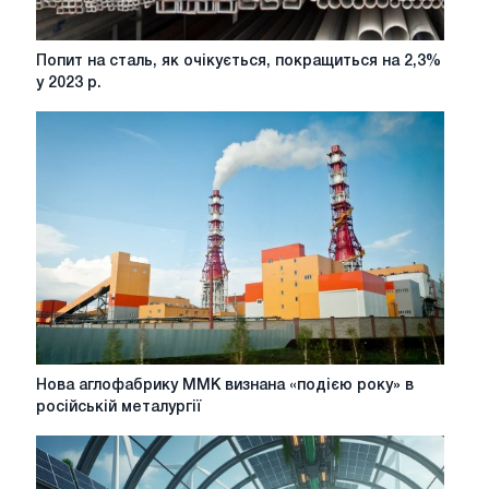
Попит
Попит на сталь, як очікується, покращиться на 2,3%
на
у 2023 р.
сталь,
як
очікується,
покращиться
на
2,3%
у
2023
р.
Нова
Нова аглофабрику ММК визнана «подією року» в
аглофабрику
російській металургії
ММК
визнана
«подією