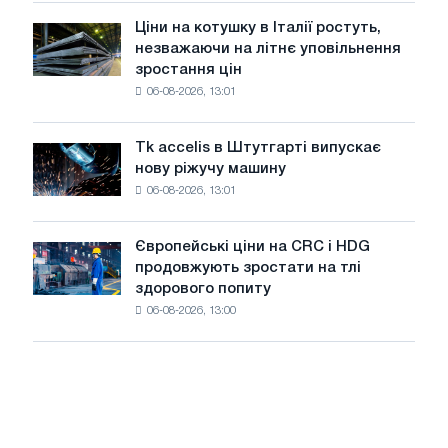
в
Ціни на котушку в Італії ростуть,
Ціни
липні
незважаючи на літнє уповільнення
на
з
зростання цін
котушку
максимуму
06-08-2026, 13:01
в
2026
Італії
року
ростуть,
Tk accelis в Штутгарті випускає
Tk
незважаючи
нову ріжучу машину
accelis
на
06-08-2026, 13:01
в
літнє
Штутгарті
уповільнення
випускає
зростання
Європейські ціни на CRC і HDG
Європейські
нову
цін
продовжують зростати на тлі
ціни
ріжучу
здорового попиту
на
машину
06-08-2026, 13:00
CRC
і
HDG
продовжують
зростати
на
тлі