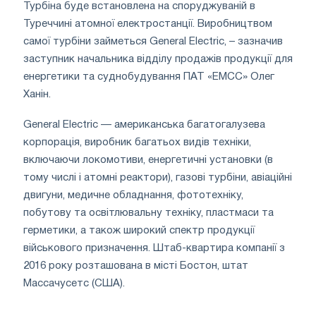
Турбіна буде встановлена на споруджуваній в
Туреччині атомної електростанції. Виробництвом
самої турбіни займеться General Electric, – зазначив
заступник начальника відділу продажів продукції для
енергетики та суднобудування ПАТ «ЕМСС» Олег
Ханін.
General Electric — американська багатогалузева
корпорація, виробник багатьох видів техніки,
включаючи локомотиви, енергетичні установки (в
тому числі і атомні реактори), газові турбіни, авіаційні
двигуни, медичне обладнання, фототехніку,
побутову та освітлювальну техніку, пластмаси та
герметики, а також широкий спектр продукції
військового призначення. Штаб-квартира компанії з
2016 року розташована в місті Бостон, штат
Массачусетс (США).