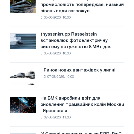
промисловість попереджає: низький
сталеливарна
рівень води загрожує
промисловість
08-08-2026, 10:00
попереджає:
низький
рівень
thyssenkrupp Rasselstein
thyssenkrupp
води
встановлює фотоелектричну
Rasselstein
загрожує
систему потужністю 8 МВт для
встановлює
безпеці
08-08-2026, 10:00
фотоелектричну
поставок
систему
потужністю
Ринок нових вантажівок у липні
Ринок
8
07-08-2026, 16:00
нових
МВт
вантажівок
для
у
досягнення
липні
На БМК виробили дріт для
цілей
На
оновлення трамвайних колій Москви
декарбонізації
БМК
і Ярославля
виробили
07-08-2026, 11:00
дріт
для
оновлення