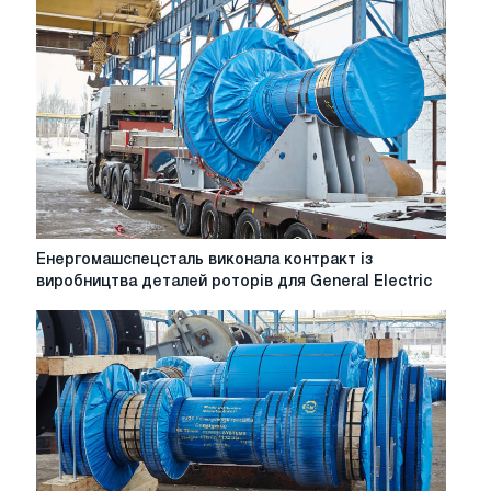
Енергомашспецсталь
Енергомашспецсталь виконала контракт із
виконала
виробництва деталей роторів для General Electric
контракт
із
виробництва
деталей
роторів
для
General
Electric