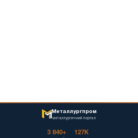
Металлургпром
металлургичний портал
3 840+
127K