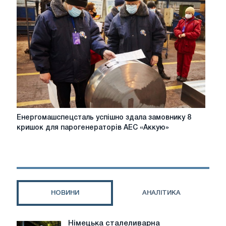
заготовок
для
атомної
промисловості
Енергомашспецсталь
Енергомашспецсталь успішно здала замовнику 8
успішно
кришок для парогенераторів АЕС «Аккую»
здала
замовнику
8
кришок
для
парогенераторів
НОВИНИ
АНАЛІТИКА
АЕС
«Аккую»
Німецька сталеливарна
Німецька