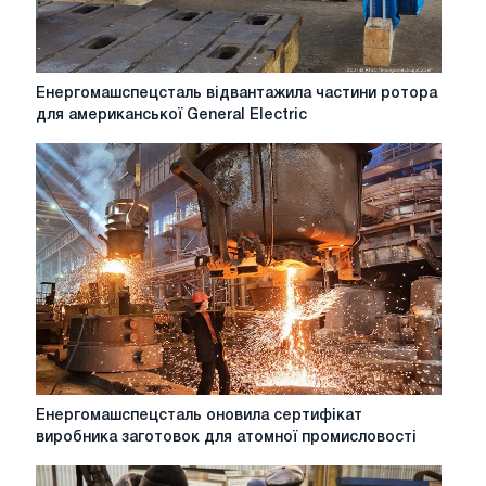
Енергомашспецсталь
Енергомашспецсталь відвантажила частини ротора
відвантажила
для американської General Electric
частини
ротора
для
американської
General
Electric
Енергомашспецсталь
Енергомашспецсталь оновила сертифікат
оновила
виробника заготовок для атомної промисловості
сертифікат
виробника