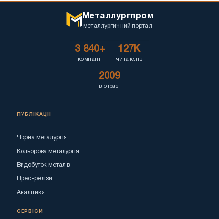
Металлургпром
металлургичний портал
3 840+
127K
компанії
читателів
2009
в отразі
ПУБЛІКАЦІЇ
Чорна металургія
Кольорова металургія
Видобуток металів
Прес-релізи
Аналітика
СЕРВІСИ