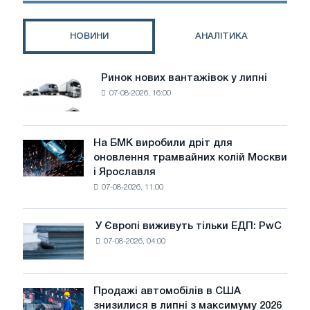
НОВИНИ
АНАЛІТИКА
Ринок нових вантажівок у липні
Ринок
07-08-2026, 16:00
нових
вантажівок
у
липні
На БМК виробили дріт для
На
оновлення трамвайних колій Москви
БМК
і Ярославля
виробили
07-08-2026, 11:00
дріт
для
оновлення
У Європі виживуть тільки ЕДП: PwC
У
трамвайних
07-08-2026, 04:00
Європі
колій
виживуть
Москви
тільки
і
ЕДП:
Продажі автомобілів в США
Ярославля
Продажі
PwC
знизилися в липні з максимуму 2026
автомобілів