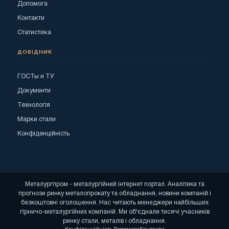
Допомога
Контакти
Статистика
ДОВІДНИК
ГОСТы и ТУ
Документи
Технологія
Марки стали
Конфіденційність
Металургпром - металургійний інтернет портал. Аналітика та
прогнози ринку металопрокату та обладнання, новини компаній і
безкоштовні оголошення. Нас читають менеджери найбільших
гірничо-металургійних компаній. Ми об'єднали тисячі учасників
ринку стали, металів і обладнання.