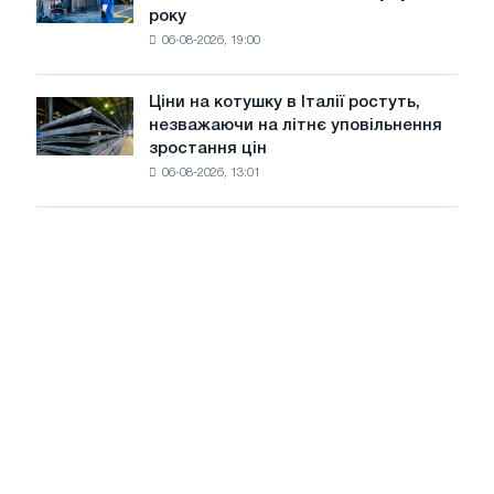
року
в
06-08-2026, 19:00
США
знизилися
в
Ціни на котушку в Італії ростуть,
Ціни
липні
незважаючи на літнє уповільнення
на
з
зростання цін
котушку
максимуму
06-08-2026, 13:01
в
2026
Італії
року
ростуть,
незважаючи
на
літнє
уповільнення
зростання
цін