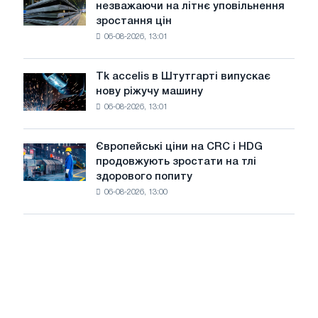
незважаючи на літнє уповільнення
на
авіації
зростання цін
котушку
в
06-08-2026, 13:01
в
роки
Італії
Великої
ростуть,
Вітчизняної
Tk accelis в Штутгарті випускає
Tk
незважаючи
війни
нову ріжучу машину
accelis
на
06-08-2026, 13:01
в
літнє
Штутгарті
уповільнення
випускає
зростання
Європейські ціни на CRC і HDG
Європейські
нову
цін
продовжують зростати на тлі
ціни
ріжучу
здорового попиту
на
машину
06-08-2026, 13:00
CRC
і
HDG
продовжують
зростати
на
тлі
здорового
попиту