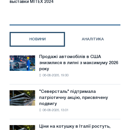
выставки MITEX 2024
деловая
программа
выставки
MITEX
2024
НОВИНИ
АНАЛІТИКА
Продажі автомобілів в США
Продажі
знизилися в липні з максимуму 2026
автомобілів
року
в
06-08-2026, 19:00
США
знизилися
в
"Северсталь" підтримала
"Северсталь"
липні
патріотичну акцію, присвячену
підтримала
з
подвигу
патріотичну
максимуму
06-08-2026, 13:01
акцію,
2026
присвячену
року
подвигу
Ціни на котушку в Італії ростуть,
Ціни
радянської