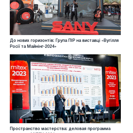
До
До нових горизонтів: Група ПІР на виставці «Вугілля
нових
Росії та Майнінг-2024»
горизонтів:
Група
ПІР
на
виставці
«Вугілля
Росії
та
Майнінг-2024»
Пространство
Пространство мастерства: деловая программа
мастерства: