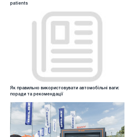
A
patients
European
project
serving
those
who
care
for
patients
Як
Як правильно використовувати автомобільні ваги: ​​
правильно
поради та рекомендації
використовувати
автомобільні
ваги:
поради
та
рекомендації