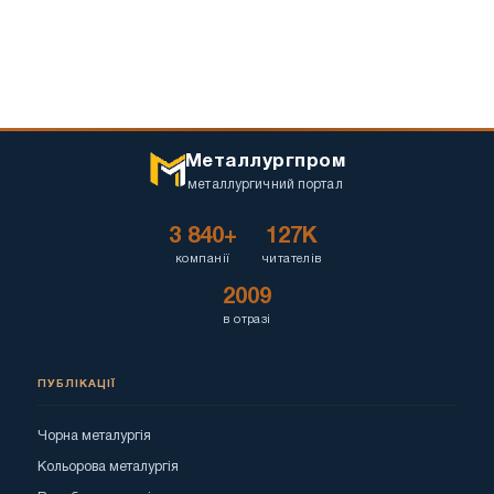
Металлургпром
металлургичний портал
3 840+
127K
компанії
читателів
2009
в отразі
ПУБЛІКАЦІЇ
Чорна металургія
Кольорова металургія