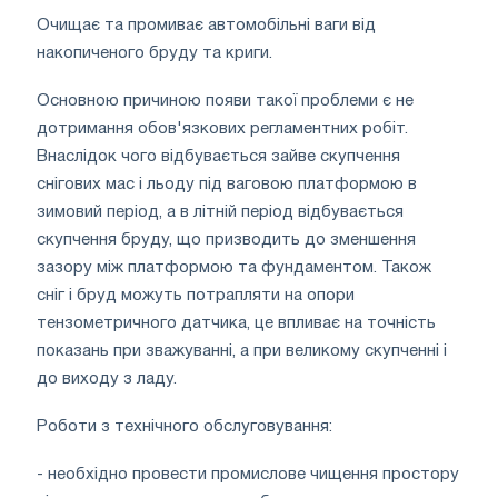
Очищає та промиває автомобільні ваги від
накопиченого бруду та криги.
Основною причиною появи такої проблеми є не
дотримання обов'язкових регламентних робіт.
Внаслідок чого відбувається зайве скупчення
снігових мас і льоду під ваговою платформою в
зимовий період, а в літній період відбувається
скупчення бруду, що призводить до зменшення
зазору між платформою та фундаментом. Також
сніг і бруд можуть потрапляти на опори
тензометричного датчика, це впливає на точність
показань при зважуванні, а при великому скупченні і
до виходу з ладу.
Роботи з технічного обслуговування:
- необхідно провести промислове чищення простору