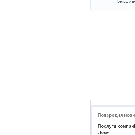
Більше н
Навигация
Попередня нов
Послуги компані
Лом»