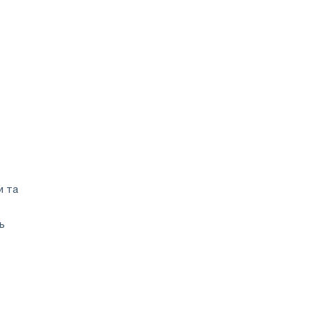
и та
ь