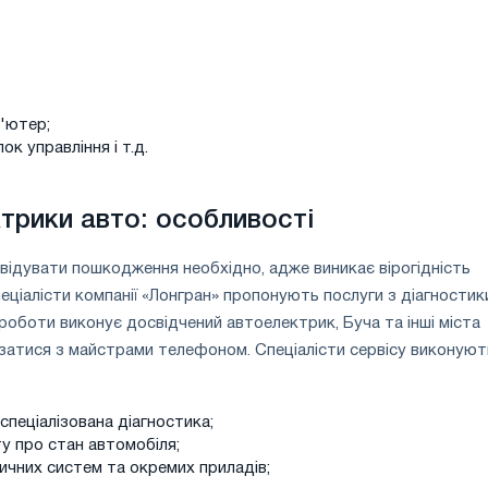
'ютер;
к управління і т.д.
трики авто: особливості
квідувати пошкодження необхідно, адже виникає вірогідність
еціалісти компанії «Лонгран» пропонують послуги з діагностик
 роботи виконує досвідчений автоелектрик, Буча та інші міста
затися з майстрами телефоном. Спеціалісти сервісу виконуют
спеціалізована діагностика;
ту про стан автомобіля;
ичних систем та окремих приладів;