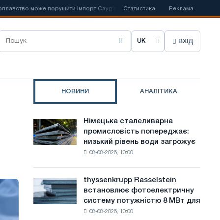
 може порушити імпорт Саудівської сталі
Статистика
📰
Іспанська Acerinox відз
Реклама
ВХІД
О
б
р
НОВИНИ
АНАЛІТИКА
а
т
Німецька сталеливарна
Німецька
и
промисловість попереджає:
сталеливарна
низький рівень води загрожує
промисловість
м
08-08-2026, 10:00
попереджає:
о
низький
рівень
в
thyssenkrupp Rasselstein
thyssenkrupp
води
встановлює фотоелектричну
Rasselstein
у
загрожує
систему потужністю 8 МВт для
встановлює
безпеці
с
08-08-2026, 10:00
фотоелектричну
поставок