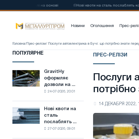
цевої сталі на основі
📰
Нові квоти на сталь послаблять конкуренц
Новини
Оголошення
Прес-релі
Головна
/
Прес-релізи
/ Послуги автоелектрика в Бучі: що потрібно знати пере
ПОПУЛЯРНЕ
ПРЕС-РЕЛІЗИ
GravitHy
GravitHy
Послуги а
оформляє
оформляє
дозволи на ...
дозволи
потрібно
24-07-2026, 20:01
на
будівництво
14 ДЕКАБРЯ 2022, 
заводу
Нові квоти на
Нові
з
сталь
квоти
виробництва
послаблять ...
на
низьковуглецевої
27-07-2026, 09:01
сталь
сталі
послаблять
на