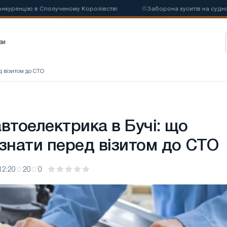
ію в Сполученому Королівстві
📰
Заборона хуситів на судноплавство
зи
д візитом до СТО
втоелектрика в Бучі: що
 знати перед візитом до СТО
12:20
20
0