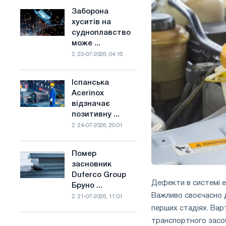
конкуренцію
основі
Заборона
Заборона
в
водню
хуситів на
хуситів
Сполученому
у
судноплавство
на
Королівстві
Франції
може ...
судноплавство
23-07-2026, 04:16
може
порушити
імпорт
Іспанська
Іспанська
Саудівської
Acerinox
Acerinox
сталі
відзначає
відзначає
позитивну ...
позитивну
24-07-2026, 20:01
динаміку
в
другому
Помер
Помер
півріччі
засновник
засновник
по
Duferco Group
Duferco
торговим
Дефекти в системі 
Бруно ...
Group
заходам
Важливо своєчасно д
21-07-2026, 11:01
Бруно
і
перших стадіях. Вар
Больфо
підтримці
транспортного засоб
CBAM