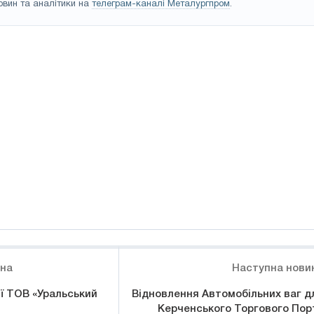
овин та аналітики на
телеграм-каналі Металургпром
.
ина
Наступна нови
ї ТОВ «Уральський
Відновлення Автомобільних ваг д
Керченського Торгового Пор