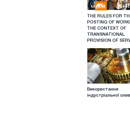
THE
THE RULES FOR TH
RULES
POSTING OF WORK
FOR
THE CONTEXT OF
THE
TRANSNATIONAL
POSTING
PROVISION OF SER
OF
WORKERS
IN
THE
CONTEXT
OF
TRANSNATIONAL
Використання
PROVISION
Використання
індустріальної
OF
індустріальної оли
оливи
SERVICES