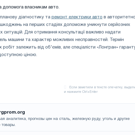
а допомога власникам авто.
планову діагностику та
ремонт електрики авто
в авторитетн
пошкоджень на перших стадіях допоможе уникнути серйозних
них ситуацій. Для отримання консультації важливо надати
ель машини та характер можливих несправностей. Термін
 робіт залежить від об'ємів, але спеціалісти «Лонгран» гаран
доступною ціною.
rgprom.org
ая аналитика, прогнозы цен на сталь, железную руду, уголь и другие
 товары.