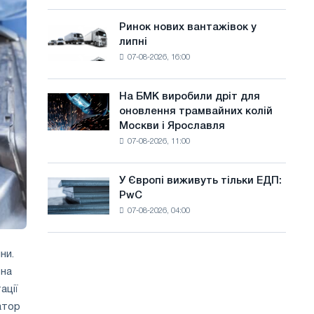
систему
а
потужністю
Ринок нових вантажівок у
Ринок
й
8
липні
нових
МВт
т
07-08-2026, 16:00
вантажівок
для
у
у
досягнення
липні
цілей
На БМК виробили дріт для
На
декарбонізації
оновлення трамвайних колій
БМК
Москви і Ярославля
виробили
07-08-2026, 11:00
дріт
для
оновлення
У Європі виживуть тільки ЕДП:
У
трамвайних
PwC
Європі
колій
07-08-2026, 04:00
виживуть
Москви
тільки
і
ЕДП:
Ярославля
ни.
PwC
 на
ації
атор