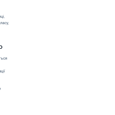
ці,
ласу,
о
ться
ції
е