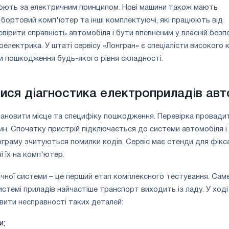
цюють за електричним принципом. Нові машини також мають
, бортовий комп'ютер та інші комплектуючі, які працюють від
ірити справність автомобіля і бути впевненим у власній безпе
оелектрика. У штаті сервісу «Лонгран» є спеціалісти високого к
ати пошкодження будь-якого рівня складності.
ися діагностика електроприладів авт
тановити місце та специфіку пошкодження. Перевірка провади
ин. Спочатку пристрій підключається до системи автомобіля і
ограму зчитуються помилки кодів. Сервіс має стенди для фікса
і їх на комп'ютер.
чної системи – це перший етап комплексного тестування. Сам
истемі приладів найчастіше транспорт виходить із ладу. У ході
вити несправності таких деталей:
и;