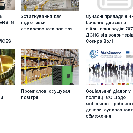
Устаткування
Сучасні
E
Устаткування для
Сучасні прилади ніч
для
прилади
ERS IN
підготовки
бачення для авто
підготовки
нічного
атмосферного повітря
військових водіїв ЗС
атмосферного
бачення
ДСНС від волонтері
повітря
для
VICES
Сокира Волі
авто
військових
водіїв
ЗСУ
та
ДСНС
від
Промислові
Соціальний
волонтерів
Промислові осушувачі
Соціальний діалог у
осушувачі
діалог
Сокира
ви
повітря
політиці ЄС щодо
повітря
у
Волі
мобільності робочої 
політиці
докази, суперечност
ЄС
обмеження
щодо
мобільності
робочої