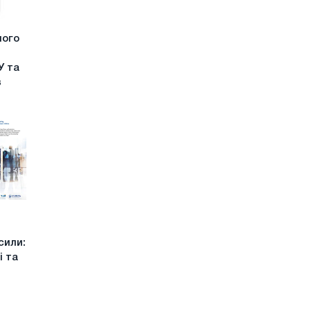
ного
У та
в
сили:
і та