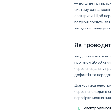
— всі ці деталі пра
систему сигналізації
електрики. Щоб перев
потрібні послуги авт
які здатні ліквідув
Як проводит
які допомагають вс
протягом 20-30 хвил
через спеціальну пр
дефектів та передач
Діагностика електри
через неполадки в с
перевірки можна вия
електродвигун