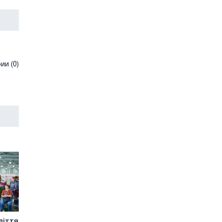
и (0)
ліття