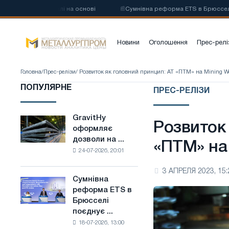
цевої сталі на основі
📰
Сумнівна реформа ETS в Брюсселі поєднує г
Новини
Оголошення
Прес-релі
Головна
/
Прес-релізи
/ Розвиток як головний принцип: АТ «ПТМ» на Mining Wo
ПОПУЛЯРНЕ
ПРЕС-РЕЛІЗИ
GravitHy
GravitHy
Розвиток
оформляє
оформляє
дозволи на ...
дозволи
«ПТМ» на 
24-07-2026, 20:01
на
будівництво
3 АПРЕЛЯ 2023, 15:
заводу
Сумнівна
Сумнівна
з
реформа ETS в
реформа
виробництва
Брюсселі
ETS
низьковуглецевої
поєднує ...
в
сталі
18-07-2026, 13:00
Брюсселі
на