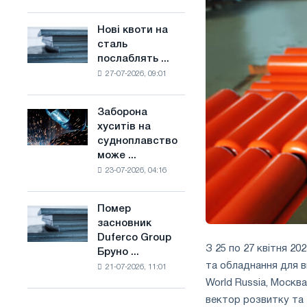
поєднує
основі
галузеві
водню
Нові квоти на
Нові
обмеження
у
сталь
квоти
з
Франції
послаблять ...
на
амбіціями
27-07-2026, 09:01
сталь
по
послаблять
боротьбі
конкуренцію
зі
Заборона
Заборона
в
зміною
хуситів на
хуситів
Сполученому
клімату
судноплавство
на
Королівстві
може ...
судноплавство
23-07-2026, 04:16
може
порушити
імпорт
Помер
Помер
Саудівської
засновник
засновник
сталі
Duferco Group
Duferco
З 25 по 27 квітня 20
Бруно ...
Group
та обладнання для в
21-07-2026, 11:01
Бруно
World Russia, Москв
Больфо
вектор розвитку та 