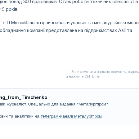
цює понад 300 працівників. Стаж роботи технічних спеціалістів
15 років.
 «ПТМ» найбільші гірничозбагачувальні та металургійні компані
 обладнання компанії представлене на підприємствах Азії та
ing_from_Timchenko
ий журналіст. Спеціально для видання "Металургпром"
овин та аналітики на
телеграм-каналі Металургпром
.