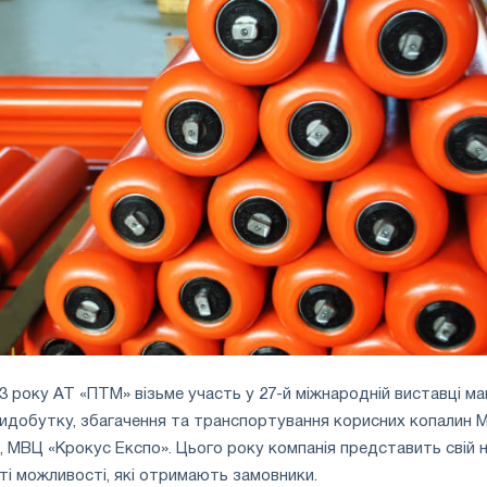
23 року АТ «ПТМ» візьме участь у 27-й міжнародній виставці м
идобутку, збагачення та транспортування корисних копалин M
а, МВЦ «Крокус Експо». Цього року компанія представить свій 
ті можливості, які отримають замовники.