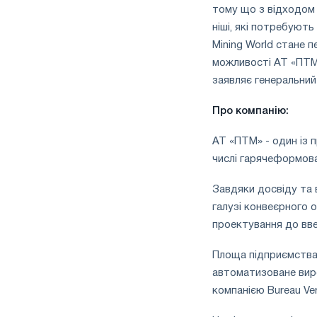
тому що з відходом 
ніші, які потребуют
Mining World стане 
можливості АТ «ПТМ»,
заявляє генеральни
Про компанію:
АТ «ПТМ» - один із 
числі гарячеформова
Завдяки досвіду та 
галузі конвеєрного о
проектування до вве
Площа підприємства 
автоматизоване вир
компанією Bureau Ver