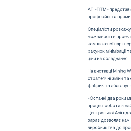
АТ «ПТМ» представит
професійні та проми
Спеціалісти розкажу
можливості в проект
комплексної партнер
рахунок мінімізації 
ціни на обладнання.
На виставці Mining 
стратегічні зміни т
фабрик та збагачува
«Останні два роки м
процесі роботи з на
Центральної Азії вд
зараз дозволяє нам 
виробництва до пром