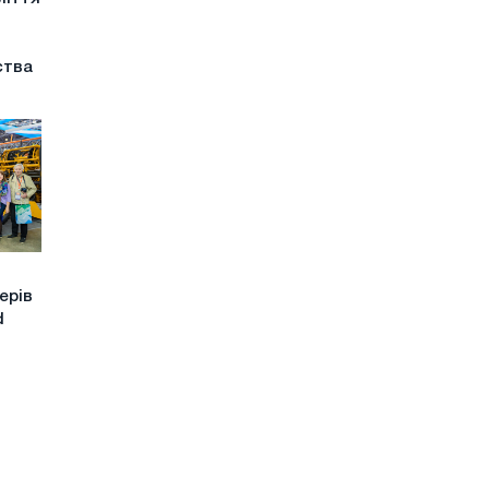
ства
дерів
d