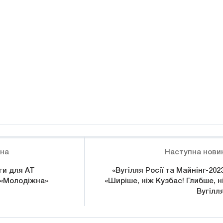
ина
Наступна нови
ги для АТ
«Вугілля Росії та Майнінг-2023
«Молодіжна»
«Ширіше, ніж Кузбас! Глибше, н
Вугілля