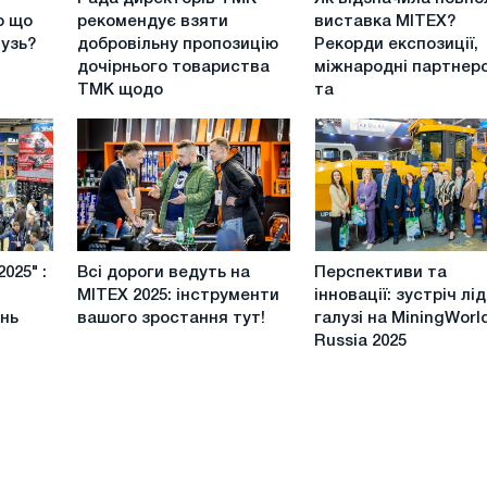
директорів
відзначила
о що
рекомендує взяти
виставка MITEX?
ТМК
повноліття
лузь?
добровільну пропозицію
Рекорди експозиції,
рекомендує
виставка
дочірнього товариства
міжнародні партнер
взяти
MITEX?
ТМК щодо
та
добровільну
Рекорди
пропозицію
експозиції,
дочірнього
міжнародні
товариства
партнерства
ТМК
та
щодо
"новосілля»в
звичайних
"Крокус
Всі
Перспективи
акцій
Експо"
025" :
Всі дороги ведуть на
Перспективи та
дороги
та
ТМК,
MITEX 2025: інструменти
інновації: зустріч лі
ведуть
інновації:
отримане
ень
вашого зростання тут!
галузі на MiningWorl
на
зустріч
18
Russia 2025
MITEX
лідерів
травня
2025:
галузі
2020
інструменти
на
р
вашого
MiningWorld
зростання
Russia
тут!
2025