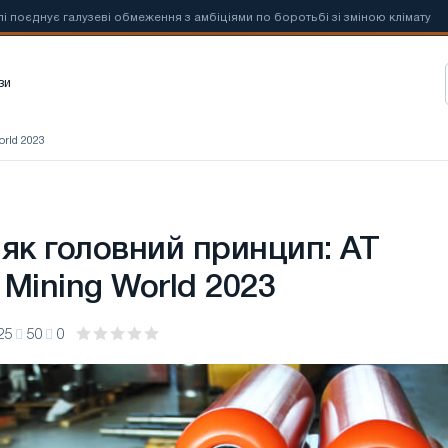
алузеві обмеження з амбіціями по боротьбі зі зміною клімату
📰
Но
зи
rld 2023
 як головний принцип: АТ
Mining World 2023
25
50
0