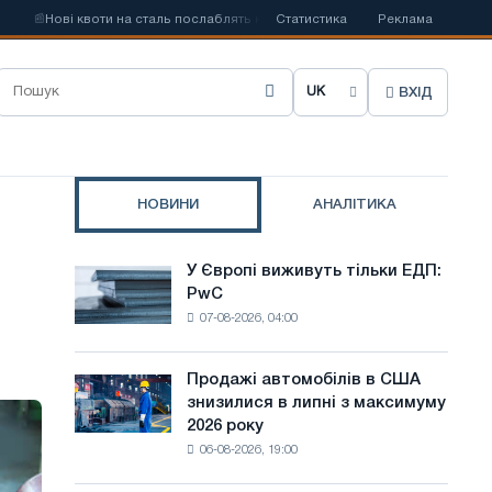
ві квоти на сталь послаблять конкуренцію в Сполученому Королівстві
Статистика
Реклама
ВХІД
О
б
р
НОВИНИ
АНАЛІТИКА
а
т
У Європі виживуть тільки ЕДП:
У
и
PwC
Європі
07-08-2026, 04:00
виживуть
м
тільки
о
ЕДП:
Продажі автомобілів в США
Продажі
PwC
в
знизилися в липні з максимуму
автомобілів
2026 року
в
у
06-08-2026, 19:00
США
с
знизилися