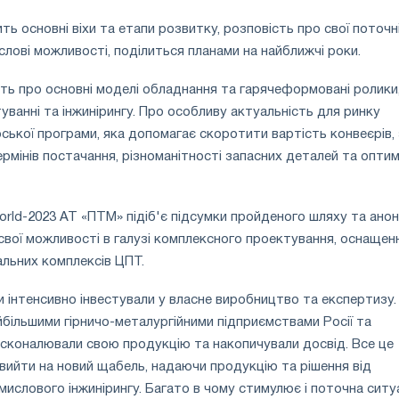
ь основні віхи та етапи розвитку, розповість про свої поточн
слові можливості, поділиться планами на найближчі роки.
ть про основні моделі обладнання та гарячеформовані ролики,
уванні та інжинірингу. Про особливу актуальність для ринку
ської програми, яка допомагає скоротити вартість конвеєрів, 
термінів постачання, різноманітності запасних деталей та оптимі
World-2023 АТ «ПТМ» підіб'є підсумки пройденого шляху та ано
а свої можливості в галузі комплексного проектування, оснащен
льних комплексів ЦПТ.
и інтенсивно інвестували у власне виробництво та експертизу.
йбільшими гірничо-металургійними підприємствами Росії та
осконалювали свою продукцію та накопичували досвід. Все це
вийти на новий щабель, надаючи продукцію та рішення від
ислового інжинірингу. Багато в чому стимулює і поточна ситуа