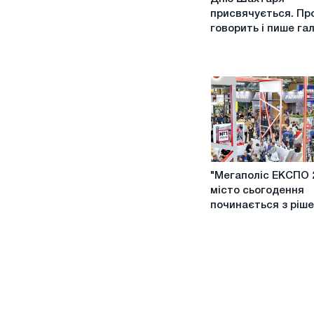
Шахтаря
присвячується. Пр
присвячується.
говорить і пише га
Про
що
говорить
і
пише
галузь?
"Мегаполіс
"Мегаполіс ЕКСПО 2
ЕКСПО
місто сьогодення
2025"
починається з ріш
:
місто
сьогодення
починається
з
рішень