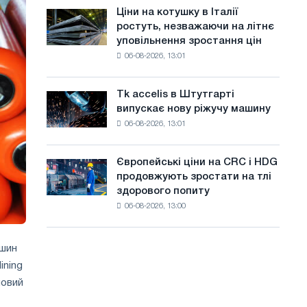
в
а
Ціни на котушку в Італії
Ціни
липні
ростуть, незважаючи на літнє
на
й
з
уповільнення зростання цін
котушку
максимуму
т
06-08-2026, 13:01
в
2026
Італії
у
року
ростуть,
Tk accelis в Штутгарті
Tk
незважаючи
випускає нову ріжучу машину
accelis
на
06-08-2026, 13:01
в
літнє
Штутгарті
уповільнення
випускає
зростання
Європейські ціни на CRC і HDG
Європейські
нову
цін
продовжують зростати на тлі
ціни
ріжучу
здорового попиту
на
машину
06-08-2026, 13:00
CRC
і
HDG
ашин
продовжують
ining
зростати
на
новий
тлі