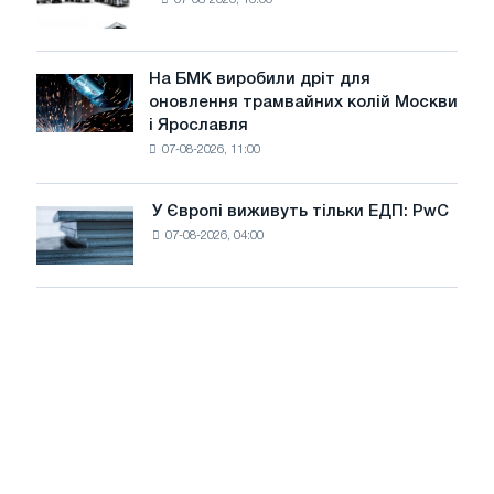
нових
МВт
вантажівок
для
у
досягнення
липні
На БМК виробили дріт для
цілей
На
оновлення трамвайних колій Москви
декарбонізації
БМК
і Ярославля
виробили
07-08-2026, 11:00
дріт
для
оновлення
У Європі виживуть тільки ЕДП: PwC
У
трамвайних
07-08-2026, 04:00
Європі
колій
виживуть
Москви
тільки
і
ЕДП:
Ярославля
PwC