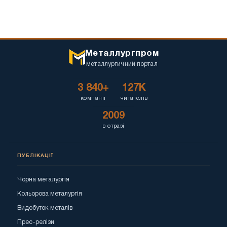
Металлургпром
металлургичний портал
3 840+
127K
компанії
читателів
2009
в отразі
ПУБЛІКАЦІЇ
Чорна металургія
Кольорова металургія
Видобуток металів
Прес-релізи