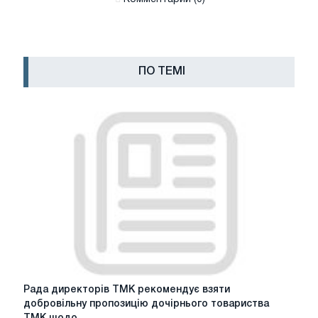
ПО ТЕМІ
Рада
Рада директорів ТМК рекомендує взяти
директорів
добровільну пропозицію дочірнього товариства
ТМК