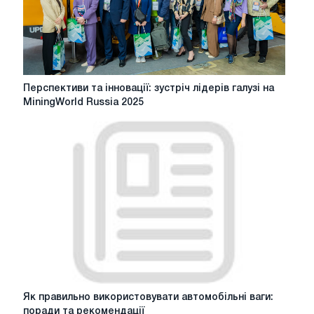
Перспективи
Перспективи та інновації: зустріч лідерів галузі на
та
MiningWorld Russia 2025
інновації:
зустріч
лідерів
галузі
на
MiningWorld
Russia
2025
Як
Як правильно використовувати автомобільні ваги: ​​
правильно
поради та рекомендації