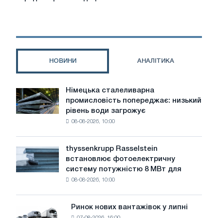
використовувати
автомобільні
ваги:
поради
та
НОВИНИ
АНАЛІТИКА
рекомендації
Німецька сталеливарна
Німецька
промисловість попереджає: низький
сталеливарна
рівень води загрожує
промисловість
08-08-2026, 10:00
попереджає:
низький
рівень
thyssenkrupp Rasselstein
thyssenkrupp
води
встановлює фотоелектричну
Rasselstein
загрожує
систему потужністю 8 МВт для
встановлює
безпеці
08-08-2026, 10:00
фотоелектричну
поставок
систему
потужністю
Ринок нових вантажівок у липні
Ринок
8
07-08-2026, 16:00