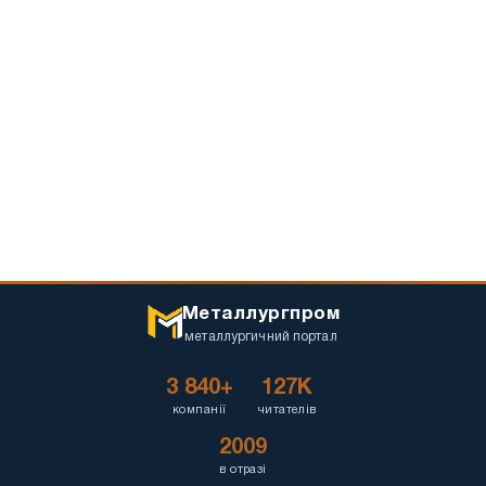
Металлургпром
металлургичний портал
3 840+
127K
компанії
читателів
2009
в отразі