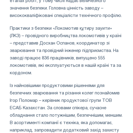
етапах робіт, у тому числі надає величезного
значення безпеки. Головна цінність заводу –
висококваліфіковані спеціалісти технічного профілю.
Практики з безпеки «Локомотив құтиру зауити»
(ЛКЗ) – провідного виробництва локомотивів у країні
– представив Досхан Оспанов, координатор зі
зварювання та провідний інженер підприємства. На
заводі працює 836 працівників, випущено 555
локомотивів, які експлуатуються в нашій країні та за
кордоном.
Із найновішими продуктовими рішеннями для
безпечних зварювання та різання колег познайомив
Ігор Поломар – керівник продуктової групи ТОВ
ЕСАБ Казахстан. За словами спікера, сучасне
обладнання стало потужнішим, безпечнішим, меншим.
В асортименті компанії є техніка, яка допомагає,
наприклад, запровадити додатковий захід захисту