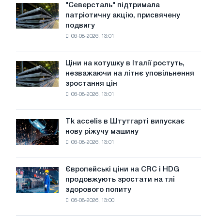
в
"Северсталь" підтримала
"Северсталь"
липні
патріотичну акцію, присвячену
підтримала
з
подвигу
патріотичну
максимуму
06-08-2026, 13:01
акцію,
2026
присвячену
року
подвигу
Ціни на котушку в Італії ростуть,
Ціни
радянської
незважаючи на літнє уповільнення
на
авіації
зростання цін
котушку
в
06-08-2026, 13:01
в
роки
Італії
Великої
ростуть,
Вітчизняної
Tk accelis в Штутгарті випускає
Tk
незважаючи
війни
нову ріжучу машину
accelis
на
06-08-2026, 13:01
в
літнє
Штутгарті
уповільнення
випускає
зростання
Європейські ціни на CRC і HDG
Європейські
нову
цін
продовжують зростати на тлі
ціни
ріжучу
здорового попиту
на
машину
06-08-2026, 13:00
CRC
і