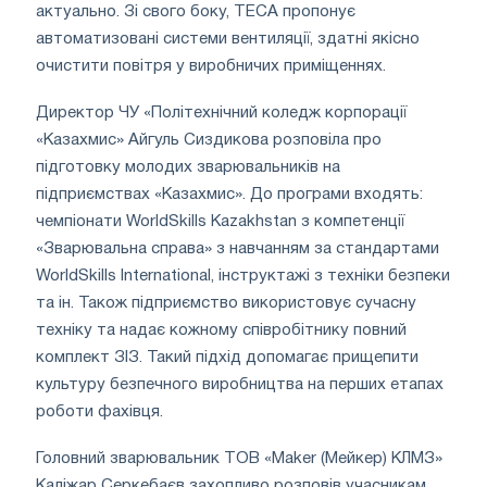
актуально. Зі свого боку, TECA пропонує
автоматизовані системи вентиляції, здатні якісно
очистити повітря у виробничих приміщеннях.
Директор ЧУ «Політехнічний коледж корпорації
«Казахмис» Айгуль Сиздикова розповіла про
підготовку молодих зварювальників на
підприємствах «Казахмис». До програми входять:
чемпіонати WorldSkills Kazakhstan з компетенції
«Зварювальна справа» з навчанням за стандартами
WorldSkills International, інструктажі з техніки безпеки
та ін. Також підприємство використовує сучасну
техніку та надає кожному співробітнику повний
комплект ЗІЗ. Такий підхід допомагає прищепити
культуру безпечного виробництва на перших етапах
роботи фахівця.
Головний зварювальник ТОВ «Maker (Мейкер) КЛМЗ»
Каліжар Серкебаєв захопливо розповів учасникам