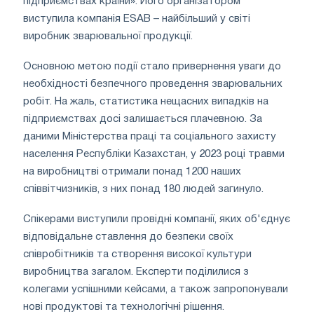
підприємствах країни». Його організатором
виступила компанія ESAB – найбільший у світі
виробник зварювальної продукції.
Основною метою події стало привернення уваги до
необхідності безпечного проведення зварювальних
робіт. На жаль, статистика нещасних випадків на
підприємствах досі залишається плачевною. За
даними Міністерства праці та соціального захисту
населення Республіки Казахстан, у 2023 році травми
на виробництві отримали понад 1200 наших
співвітчизників, з них понад 180 людей загинуло.
Спікерами виступили провідні компанії, яких об'єднує
відповідальне ставлення до безпеки своїх
співробітників та створення високої культури
виробництва загалом. Експерти поділилися з
колегами успішними кейсами, а також запропонували
нові продуктові та технологічні рішення.