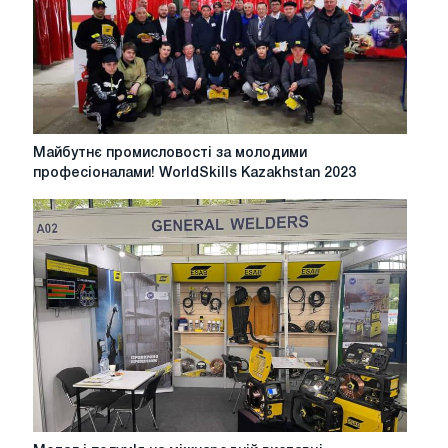
Майбутнє
Майбутнє промисловості за молодими
промисловості
професіоналами! WorldSkills Kazakhstan 2023
за
молодими
професіоналами!
WorldSkills
Kazakhstan
2023
Метал