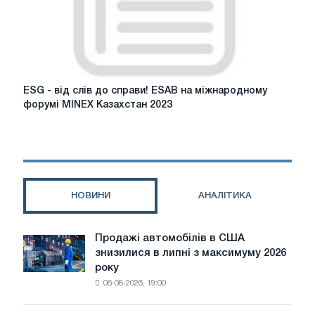
резке
ESG
ESG - від слів до справи! ESAB на міжнародному
-
форумі MINEX Казахстан 2023
від
слів
до
справи!
ESAB
на
НОВИНИ
АНАЛІТИКА
міжнародному
форумі
MINEX
Продажі автомобілів в США
Продажі
Казахстан
знизилися в липні з максимуму 2026
автомобілів
2023
року
в
06-08-2026, 19:00
США
знизилися