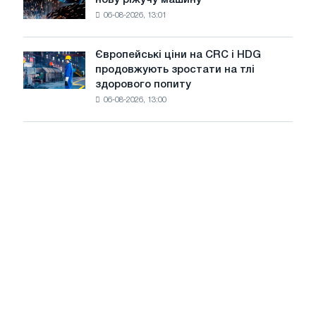
нову ріжучу машину
accelis
на
06-08-2026, 13:01
в
літнє
Штутгарті
уповільнення
випускає
зростання
Європейські ціни на CRC і HDG
Європейські
нову
цін
продовжують зростати на тлі
ціни
ріжучу
здорового попиту
на
машину
06-08-2026, 13:00
CRC
і
HDG
продовжують
зростати
на
тлі
здорового
попиту