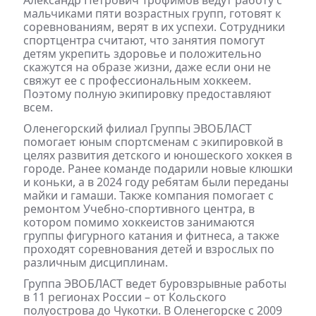
Александр Петрович Трофимов ведут работу с
мальчиками пяти возрастных групп, готовят к
соревнованиям, верят в их успехи. Сотрудники
спортцентра считают, что занятия помогут
детям укрепить здоровье и положительно
скажутся на образе жизни, даже если они не
свяжут ее с профессиональным хоккеем.
Поэтому полную экипировку предоставляют
всем.
Оленегорский филиал Группы ЭВОБЛАСТ
помогает юным спортсменам с экипировкой в
целях развития детского и юношеского хоккея в
городе. Ранее команде подарили новые клюшки
и коньки, а в 2024 году ребятам были переданы
майки и гамаши. Также компания помогает с
ремонтом Учебно-спортивного центра, в
котором помимо хоккеистов занимаются
группы фигурного катания и фитнеса, а также
проходят соревнования детей и взрослых по
различным дисциплинам.
Группа ЭВОБЛАСТ ведет буровзрывные работы
в 11 регионах России – от Кольского
полуострова до Чукотки. В Оленегорске с 2009