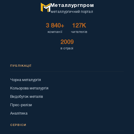
Металлургпром
металлургичний портал
3 840+
127K
компанії
читателів
2009
в отразі
ПУБЛІКАЦІЇ
Чорна металургія
Кольорова металургія
Видобуток металів
Прес-релізи
Аналітика
СЕРВІСИ