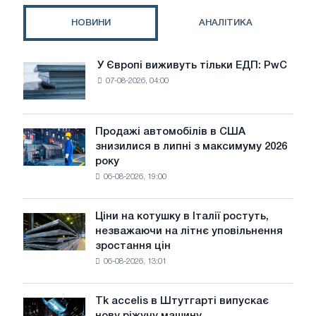
розробляють
нові
НОВИНИ
АНАЛІТИКА
інструменти
для
ведення
У Європі виживуть тільки ЕДП: PwC
У
БВР
07-08-2026, 04:00
Європі
виживуть
тільки
ЕДП:
Продажі автомобілів в США
Продажі
PwC
знизилися в липні з максимуму 2026
автомобілів
року
в
06-08-2026, 19:00
США
знизилися
в
Ціни на котушку в Італії ростуть,
Ціни
липні
незважаючи на літнє уповільнення
на
з
зростання цін
котушку
максимуму
06-08-2026, 13:01
в
2026
Італії
року
ростуть,
Tk accelis в Штутгарті випускає
Tk
незважаючи