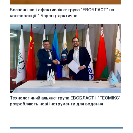
Безпечніше
Безпечніше і ефективніше: група "ЕВОБЛАСТ" на
і
конференції " Баренц-арктичне
ефективніше:
група
"ЕВОБЛАСТ"
на
конференції
"
Баренц-
арктичне
економічне
партнерство»
Технологічний
Технологічний альянс: група ЕВОБЛАСТ і "ГЕОМІКС"
альянс:
розробляють нові інструменти для ведення
група
ЕВОБЛАСТ
і
"ГЕОМІКС"