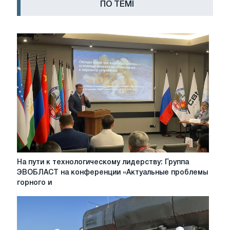
ПО ТЕМІ
На
На пути к технологическому лидерству: Группа
пути
ЭВОБЛАСТ на конференции «Актуальные проблемы
к
горного и
технологическому
лидерству:
Группа
ЭВОБЛАСТ