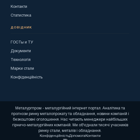
Контакти
Статистика
ДОВІДНИК
ГОСТы и ТУ
Документи
Технологія
Марки стали
Конфіденційність
Металургпром - металургійний інтернет портал. Аналітика та
прогнози ринку металопрокату та обладнання, новини компаній і
безкоштовні оголошення. Нас читають менеджери найбільших
гірничо-металургійних компаній. Ми об'єднали тисячі учасників
ринку стали, металів і обладнання.
Конфіденційність
Допомога
Контакти