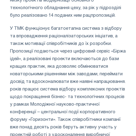
низку проектів модернізації основного
технологічного обладнання цеху, за рік у підрозділі
було реалізовано 14 поданих ним рацпропозицій.
У ТМК функціонує багатоетапна система з відбору
та впровадження раціоналізаторських ініціатив, а
також мотивації співробітників до їх розробки.
Пропозиції подаються через цифровий сервіс «Біржа
ідей», а реалізовані проекти включаються до бази
кращих практик, яка дозволяє обмінюватися
новаторськими рішеннями між заводами, переймати
досвід та вдосконалювати вже наявні напрацювання.
років працює система відбору комплексних проектів
щодо покращення бізнес- та технологічних процесів
у рамках Молодіжної науково-практичної
конференції – центральної події корпоративного
форуму «Горизонти». Також співробітники компанії
вже понад десять років беруть активну участь у
проектній роботі з удосконалення виробничої