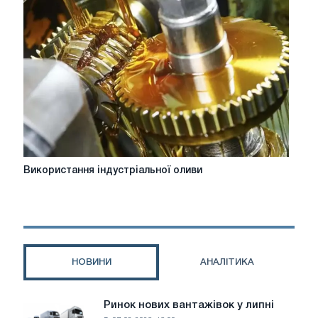
обладнання
Використання
Використання індустріальної оливи
індустріальної
оливи
НОВИНИ
АНАЛІТИКА
Ринок нових вантажівок у липні
Ринок