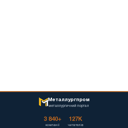
Металлургпром
металлургичний портал
3 840+
127K
компанії
читателів