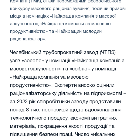
Компанії (ТМК), стали переможцями Всеросійського
конкурсу масового раціоналізування, посівши призові
місця в номінаціях «Найкраща компанія з масової
залученості», «Найкраща компанія за масовою
продуктивністю» та «Найкращий молодий
раціоналізатор».
Челябінський трубопрокатний завод (ЧТПЗ)
узяв «золото» у номінації «Найкраща компанія з
масової залученості» та «срібло» у номінації
«Найкраща компанія за масовою
продуктивністю». Експерти високо оцінили
раціоналізаторську діяльність на підприємстві –
за 2023 рік співробітники заводу представили
понад 8 тис. пропозицій щодо вдосконалення
технологічного процесу, економії витратних
матеріалів, покращення якості продукції та
підвищення безпеки праці. Число унікальних