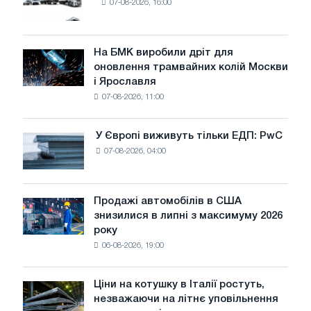
07-08-2026, 16:00
нових
вантажівок
у
липні
На БМК виробили дріт для
На
оновлення трамвайних колій Москви
БМК
і Ярославля
виробили
07-08-2026, 11:00
дріт
для
оновлення
У Європі виживуть тільки ЕДП: PwC
У
трамвайних
07-08-2026, 04:00
Європі
колій
виживуть
Москви
тільки
і
ЕДП:
Продажі автомобілів в США
Ярославля
Продажі
PwC
знизилися в липні з максимуму 2026
автомобілів
року
в
06-08-2026, 19:00
США
знизилися
в
Ціни на котушку в Італії ростуть,
Ціни
липні
незважаючи на літнє уповільнення
на
з