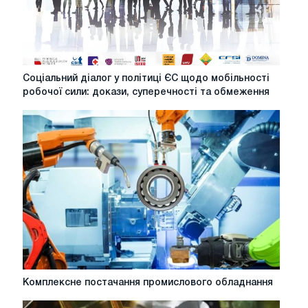
TRANSNATIONAL
PROVISION
OF
SERVICES
Соціальний
Соціальний діалог у політиці ЄС щодо мобільності
діалог
робочої сили: докази, суперечності та обмеження
у
політиці
ЄС
щодо
мобільності
робочої
сили:
докази,
суперечності
та
обмеження
Комплексне
Комплексне постачання промислового обладнання
постачання
промислового