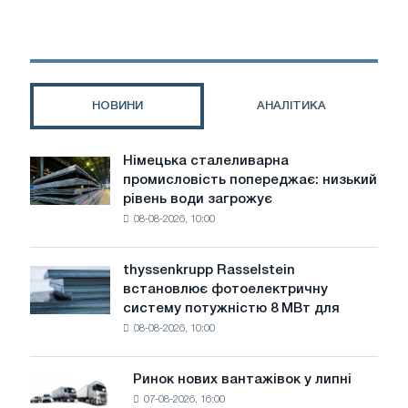
результати
своєї
роботи
за
перший
НОВИНИ
АНАЛІТИКА
квартал
2020
року
Німецька сталеливарна
Німецька
промисловість попереджає: низький
сталеливарна
рівень води загрожує
промисловість
08-08-2026, 10:00
попереджає:
низький
рівень
thyssenkrupp Rasselstein
thyssenkrupp
води
встановлює фотоелектричну
Rasselstein
загрожує
систему потужністю 8 МВт для
встановлює
безпеці
08-08-2026, 10:00
фотоелектричну
поставок
систему
потужністю
Ринок нових вантажівок у липні
Ринок
8
07-08-2026, 16:00
нових