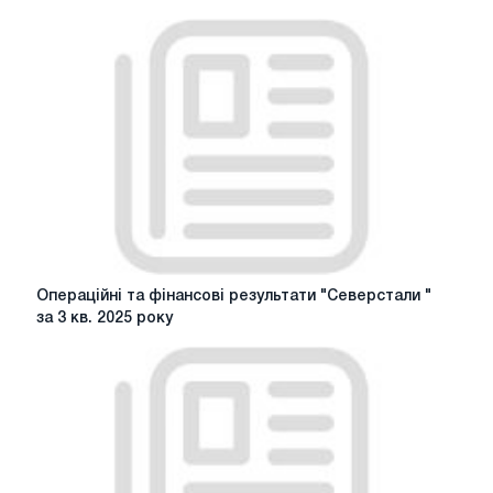
фінансові
результати
Северстали
за
2
кв.
2025
року
Операційні
Операційні та фінансові результати "Северстали "
та
за 3 кв. 2025 року
фінансові
результати
"Северстали
"
за
3
кв.