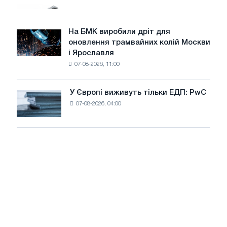
МВт
вантажівок
для
у
досягнення
липні
На БМК виробили дріт для
цілей
На
оновлення трамвайних колій Москви
декарбонізації
БМК
і Ярославля
виробили
07-08-2026, 11:00
дріт
для
оновлення
У Європі виживуть тільки ЕДП: PwC
У
трамвайних
07-08-2026, 04:00
Європі
колій
виживуть
Москви
тільки
і
ЕДП:
Ярославля
PwC