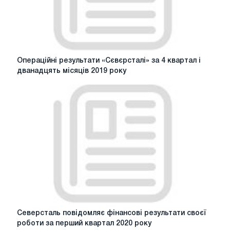
2025
року
Операційні
Операційні результати «Сєвєрсталі» за 4 квартал і
результати
дванадцять місяців 2019 року
«Сєвєрсталі»
за
4
квартал
і
дванадцять
місяців
2019
року
Северсталь
Северсталь повідомляє фінансові результати своєї
повідомляє
роботи за перший квартал 2020 року
фінансові