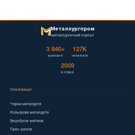
Металлургпром
металлургичний портал
3 840+
127K
компанії
читателів
2009
в отразі
ПУБЛІКАЦІЇ
Чорна металургія
Кольорова металургія
Видобуток металів
Прес-релізи