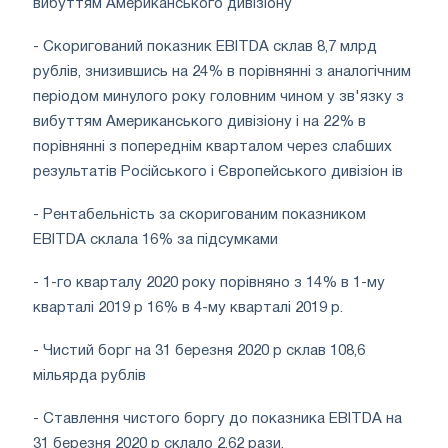
вибуттям Американського дивізіону
- Скоригований показник EBITDA склав 8,7 млрд
рублів, знизившись на 24% в порівнянні з аналогічним
періодом минулого року головним чином у зв'язку з
вибуттям Американського дивізіону і на 22% в
порівнянні з попереднім кварталом через слабших
результатів Російського і Європейського дивізіон ів
- Рентабельність за скоригованим показником
EBITDA склала 16% за підсумками
- 1-го кварталу 2020 року порівняно з 14% в 1-му
кварталі 2019 р 16% в 4-му кварталі 2019 р.
- Чистий борг на 31 березня 2020 р склав 108,6
мільярда рублів
- Ставлення чистого боргу до показника EBITDA на
31 березня 2020 р склало 2,62 рази.