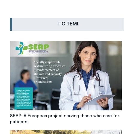
ПО ТЕМІ
SERP:
SERP: A European project serving those who care for
A
patients
European
project