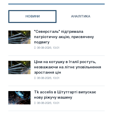
twin
transition:
The
НОВИНИ
АНАЛІТИКА
TWINING
project
leads
"Северсталь" підтримала
"Северсталь"
the
патріотичну акцію, присвячену
підтримала
way
подвигу
патріотичну
in
06-08-2026, 13:01
акцію,
Europe
присвячену
подвигу
Ціни на котушку в Італії ростуть,
Ціни
радянської
незважаючи на літнє уповільнення
на
авіації
зростання цін
котушку
в
06-08-2026, 13:01
в
роки
Італії
Великої
ростуть,
Вітчизняної
Tk accelis в Штутгарті випускає
Tk
незважаючи
війни
нову ріжучу машину
accelis
на
06-08-2026, 13:01
в
літнє
Штутгарті
уповільнення