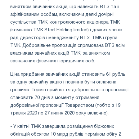
винятком звичайних акцій, що належать ВТЗ та її
афілійованим особам, включаючи деякі дочірні
суспільства ТМК, контролюючого акціонера ТМК
(компанію TMK Steel Holding limited) і деяких членів
рад директорів і менеджменту ВТЗ, ТМК і групи
ТМК. Добровільне пропозиція спрямована ВТЗ всім
власникам звичайних акцій ТМК, за винятком
зазначених фізичних і юридичних осіб.
Ціна придбання звичайних акцій становить 61 рубль
за одну звичайну акцію і повинна бути оплачена
грошима. Термін прийняття добровільного пропозиції
становить 70 днів з моменту отримання
добровільної пропозиції Товариством (тобто з 19
травня 2020 по 27 липня 2020 року включно).
- У квітні ТМК завершила розміщення біржових
облігацій обсягом 10 млрд рублів терміном обігу 2