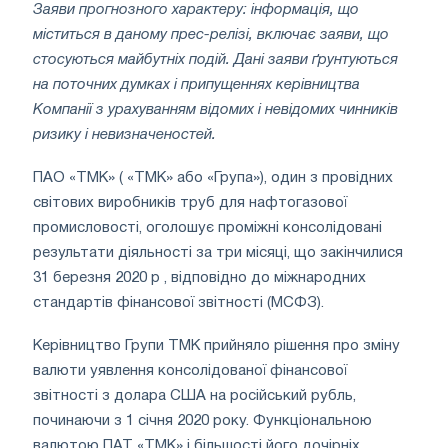
Заяви прогнозного характеру: інформація, що
міститься в даному прес-релізі, включає заяви, що
стосуються майбутніх подій. Дані заяви ґрунтуються
на поточних думках і припущеннях керівництва
Компанії з урахуванням відомих і невідомих чинників
ризику і невизначеностей.
ПAO «ТМК» ( «ТМК» або «Група»), один з провідних
світових виробників труб для нафтогазової
промисловості, оголошує проміжні консолідовані
результати діяльності за три місяці, що закінчилися
31 березня 2020 р , відповідно до міжнародних
стандартів фінансової звітності (МСФЗ).
Керівництво Групи ТМК прийняло рішення про зміну
валюти уявлення консолідованої фінансової
звітності з долара США на російський рубль,
починаючи з 1 січня 2020 року. Функціональною
валютою ПАТ «ТМК» і більшості його дочірніх