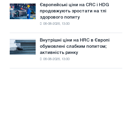
випускає
зростання
Європейські ціни на CRC і HDG
Європейські
нову
цін
продовжують зростати на тлі
ціни
ріжучу
здорового попиту
на
машину
06-08-2026, 13:00
CRC
і
HDG
Внутрішні ціни на HRC в Європі
Внутрішні
продовжують
обумовлені слабким попитом;
ціни
зростати
активність ринку
на
на
06-08-2026, 13:00
HRC
тлі
в
здорового
Європі
попиту
обумовлені
слабким
попитом;
активність
ринку
сповільнюється
на
тлі
літнього