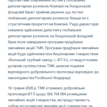
перспективи збереження лістингу глобальних
депозитарних розписок Компанії на Лондонській
фондовій біржі і прийняв рішення, що лістинг
глобальних депозитарних розписок більше не є
стратегічним пріоритетом Компанії. Рада директорів
схвалила здійснення делістингу глобальних
депозитарних розписок на Лондонській фондовій
біржі після завершення програми придбання
звичайних акцій ТМК. Програма придбання звичайних
акцій буде здійснюватися Акціонерним товариством
«Волзький трубний завод» ( «ВТЗ»), стовідсотковим
дочірнім суспільством ТМК, шляхом подання
відповідного добровільного пропозиції відповідно до
законодавства Російської Федерації.
18 травня 2020 р ТМК отримало добровільне
пропозиція ВТЗ щодо 358 758 064 розміщених
звичайних акцій товариства, які представляють
собою всі розміщені звичайні акції товариства, за