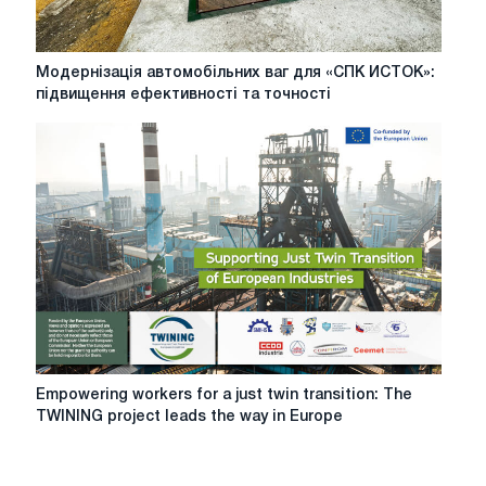
Модернізація
Модернізація автомобільних ваг для «СПК ИСТОК»:
автомобільних
підвищення ефективності та точності
ваг
для
«СПК
ИСТОК»:
підвищення
ефективності
та
точності
Empowering
Empowering workers for a just twin transition: The
workers
TWINING project leads the way in Europe
for
a
just