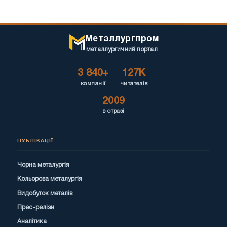
Металлургпром
металлургичний портал
3 840+
127K
компанії
читателів
2009
в отразі
ПУБЛІКАЦІЇ
Чорна металургія
Кольорова металургія
Видобуток металів
Прес-релізи
Аналітика