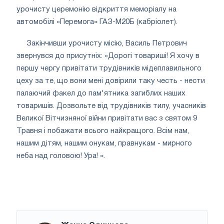
урочисту церемонію відкриття меморіалу на
автомобілі «Перемога» ГАЗ-М20Б (кабріолет).
Закінчивши урочисту місію, Василь Петрович
звернувся до присутніх: «Дорогі товариші! Я хочу в
першу чергу привітати трудівників мідеплавильного
цеху за те, що вони мені довірили таку честь - нести
палаючий факел до пам'ятника загиблих наших
товаришів. Дозвольте від трудівників тилу, учасників
Великої Вітчизняної війни привітати вас з святом 9
Травня і побажати всього найкращого. Всім нам,
нашим дітям, нашим онукам, правнукам - мирного
неба над головою! Ура! ».