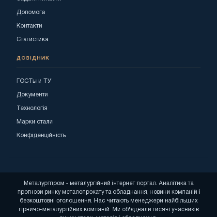
Допомога
Контакти
Статистика
ДОВІДНИК
ГОСТы и ТУ
Документи
Технологія
Марки стали
Конфіденційність
Металургпром - металургійний інтернет портал. Аналітика та
прогнози ринку металопрокату та обладнання, новини компаній і
безкоштовні оголошення. Нас читають менеджери найбільших
гірничо-металургійних компаній. Ми об'єднали тисячі учасників