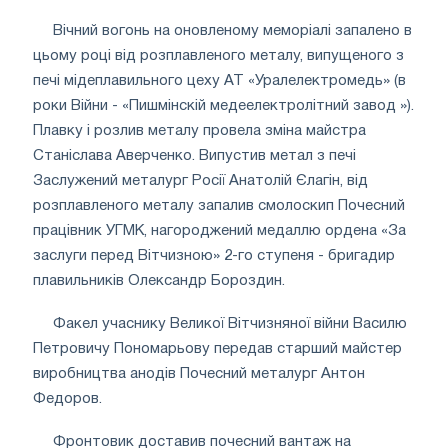
Вічний вогонь на оновленому меморіалі запалено в
цьому році від розплавленого металу, випущеного з
печі мідеплавильного цеху АТ «Уралелектромедь» (в
роки Війни - «Пишмінскій медеелектролітний завод »).
Плавку і розлив металу провела зміна майстра
Станіслава Аверченко. Випустив метал з печі
Заслужений металург Росії Анатолій Єлагін, від
розплавленого металу запалив смолоскип Почесний
працівник УГМК, нагороджений медаллю ордена «За
заслуги перед Вітчизною» 2-го ступеня - бригадир
плавильників Олександр Бороздин.
Факел учаснику Великої Вітчизняної війни Василю
Петровичу Пономарьову передав старший майстер
виробництва анодів Почесний металург Антон
Федоров.
Фронтовик доставив почесний вантаж на