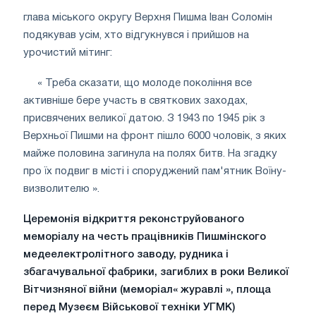
глава міського округу Верхня Пишма Іван Соломін
подякував усім, хто відгукнувся і прийшов на
урочистий мітинг:
« Треба сказати, що молоде покоління все
активніше бере участь в святкових заходах,
присвячених великої датою. З 1943 по 1945 рік з
Верхньої Пишми на фронт пішло 6000 чоловік, з яких
майже половина загинула на полях битв. На згадку
про їх подвиг в місті і споруджений пам'ятник Воїну-
визволителю ».
Церемонія відкриття реконструйованого
меморіалу на честь працівників Пишмінского
медеелектролітного заводу, рудника і
збагачувальної фабрики, загиблих в роки Великої
Вітчизняної війни (меморіал« журавлі », площа
перед Музеєм Військової техніки УГМК)