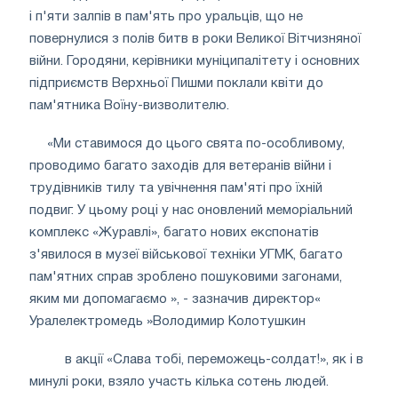
і п'яти залпів в пам'ять про уральців, що не
повернулися з полів битв в роки Великої Вітчизняної
війни. Городяни, керівники муніципалітету і основних
підприємств Верхньої Пишми поклали квіти до
пам'ятника Воїну-визволителю.
«Ми ставимося до цього свята по-особливому,
проводимо багато заходів для ветеранів війни і
трудівників тилу та увічнення пам'яті про їхній
подвиг. У цьому році у нас оновлений меморіальний
комплекс «Журавлі», багато нових експонатів
з'явилося в музеї військової техніки УГМК, багато
пам'ятних справ зроблено пошуковими загонами,
яким ми допомагаємо », - зазначив директор«
Уралелектромедь »Володимир Колотушкин
в акції «Слава тобі, переможець-солдат!», як і в
минулі роки, взяло участь кілька сотень людей.