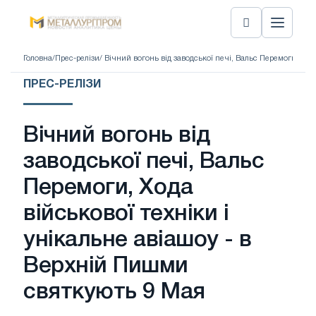
Головна
/
Прес-релізи
/ Вічний вогонь від заводської печі, Вальс Перемоги, Ход
ПРЕС-РЕЛІЗИ
Вічний вогонь від
заводської печі, Вальс
Перемоги, Хода
військової техніки і
унікальне авіашоу - в
Верхній Пишми
святкують 9 Мая