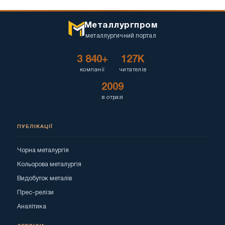
Металлургпром
металлургичний портал
3 840+
127K
компанії
читателів
2009
в отразі
ПУБЛІКАЦІЇ
Чорна металургія
Кольорова металургія
Видобуток металів
Прес-релізи
Аналітика