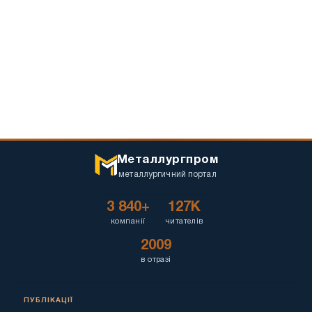
Металлургпром
металлургичний портал
3 840+
127K
компанії
читателів
2009
в отразі
ПУБЛІКАЦІЇ