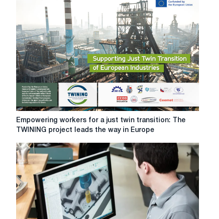
роста:
итоги
и
планы
ГХХ
Фарцойге
Empowering
Empowering workers for a just twin transition: The
workers
TWINING project leads the way in Europe
for
a
just
twin
transition:
The
TWINING
project
leads