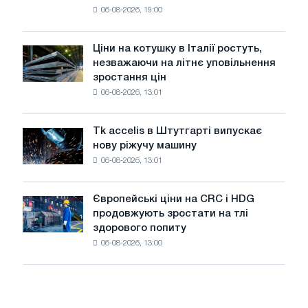
06-08-2026, 19:00
США
знизилися
в
Ціни на котушку в Італії ростуть,
Ціни
липні
незважаючи на літнє уповільнення
на
з
зростання цін
котушку
максимуму
06-08-2026, 13:01
в
2026
Італії
року
ростуть,
Tk accelis в Штутгарті випускає
Tk
незважаючи
нову ріжучу машину
accelis
на
06-08-2026, 13:01
в
літнє
Штутгарті
уповільнення
випускає
зростання
Європейські ціни на CRC і HDG
Європейські
нову
цін
продовжують зростати на тлі
ціни
ріжучу
здорового попиту
на
машину
06-08-2026, 13:00
CRC
і
HDG
продовжують
зростати