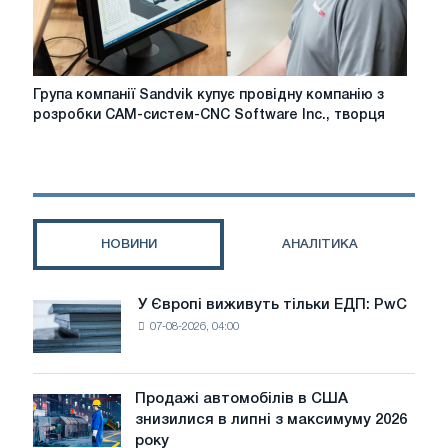
the
way
in
Europe
Група
Група компанії Sandvik купує провідну компанію з
компанії
розробки CAM-систем-CNC Software Inc., творця
Sandvik
купує
провідну
компанію
з
розробки
НОВИНИ
АНАЛІТИКА
CAM-
систем-
CNC
У Європі виживуть тільки ЕДП: PwC
У
Software
07-08-2026, 04:00
Європі
Inc.,
виживуть
творця
тільки
Mastercam
ЕДП:
Продажі автомобілів в США
Продажі
PwC
знизилися в липні з максимуму 2026
автомобілів
року
в