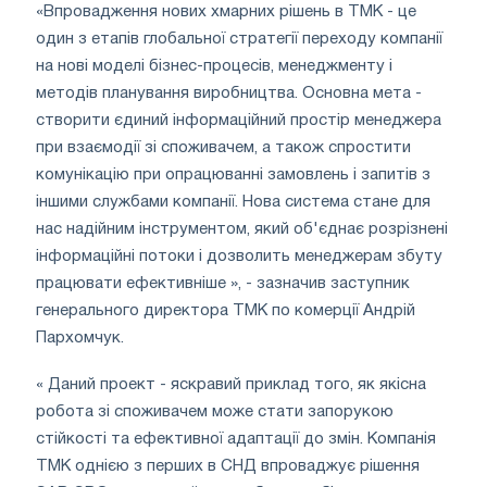
«Впровадження нових хмарних рішень в ТМК - це
один з етапів глобальної стратегії переходу компанії
на нові моделі бізнес-процесів, менеджменту і
методів планування виробництва. Основна мета -
створити єдиний інформаційний простір менеджера
при взаємодії зі споживачем, а також спростити
комунікацію при опрацюванні замовлень і запитів з
іншими службами компанії. Нова система стане для
нас надійним інструментом, який об'єднає розрізнені
інформаційні потоки і дозволить менеджерам збуту
працювати ефективніше », - зазначив заступник
генерального директора ТМК по комерції Андрій
Пархомчук.
« Даний проект - яскравий приклад того, як якісна
робота зі споживачем може стати запорукою
стійкості та ефективної адаптації до змін. Компанія
ТМК однією з перших в СНД впроваджує рішення