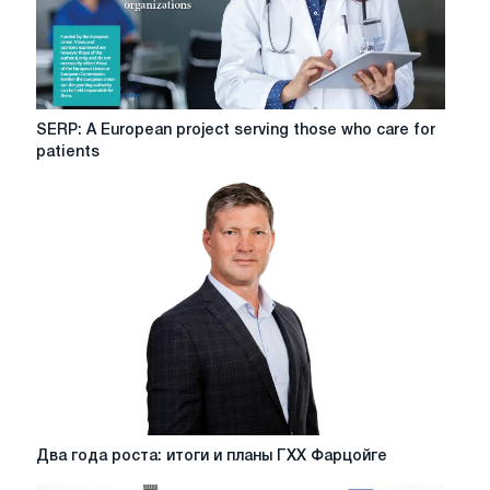
SERP:
SERP: A European project serving those who care for
A
patients
European
project
serving
those
who
care
for
patients
Два
Два года роста: итоги и планы ГХХ Фарцойге
года