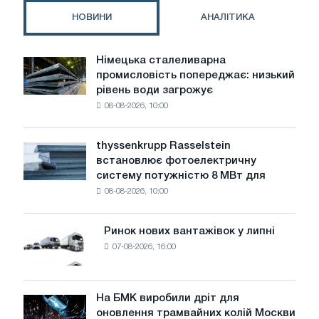
застосовуватися
НОВИНИ
АНАЛІТИКА
на
гранітних
і
Німецька сталеливарна
Німецька
мармурових
промисловість попереджає: низький
сталеливарна
кар'єрах
рівень води загрожує
промисловість
в
08-08-2026, 10:00
попереджає:
Латинській
низький
Америці
рівень
thyssenkrupp Rasselstein
thyssenkrupp
води
встановлює фотоелектричну
Rasselstein
загрожує
систему потужністю 8 МВт для
встановлює
безпеці
08-08-2026, 10:00
фотоелектричну
поставок
систему
потужністю
Ринок нових вантажівок у липні
Ринок
8
07-08-2026, 16:00
нових
МВт
вантажівок
для
у
досягнення
липні
На БМК виробили дріт для
цілей
На
оновлення трамвайних колій Москви
декарбонізації
БМК