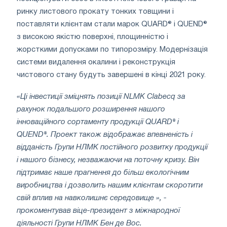
ринку листового прокату тонких товщини і
поставляти клієнтам стали марок QUARD® і QUEND®
з високою якістю поверхні, площинністю і
жорсткими допусками по типорозміру. Модернізація
системи видалення окалини і реконструкція
чистового стану будуть завершені в кінці 2021 року.
«Ці інвестиції зміцнять позиції NLMK Clabecq за
рахунок подальшого розширення нашого
інноваційного сортаменту продукції QUARD® і
QUEND®. Проект також відображає впевненість і
відданість Групи НЛМК постійного розвитку продукції
і нашого бізнесу, незважаючи на поточну кризу. Він
підтримає наше прагнення до більш екологічним
виробництва і дозволить нашим клієнтам скоротити
свій вплив на навколишнє середовище », -
прокоментував віце-президент з міжнародної
діяльності Групи НЛМК Бен де Вос.