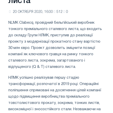
листа
20 ОКТЯБРЯ 2020, 16:00
512
0
NLMK Clabecq, провідний бельгійський виробник
тонкого преміального сталевого листа, що входить
до складу Групи НЛМК, приступив до реалізації
проекту з модернізації прокатного стану вартістю
30 млн євро. Проект дозволить зміцнити позиції
компанії як ключового гравця на ринку тонкого
сталевого листа, зокрема, загартованого і
відпущеного (Q & T) сталевого листа.
НЛМК успішно реалізував першу стадію
трансформації, розпочатої в 2019 році. Операційні
поліпшення спрямовані на досягнення цілей компанії
щодо підвищення виробництва преміального
товстолистового прокату, зокрема, тонких листів,
високоміцної і зносостійкого стали. Незважаючи на