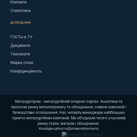
Контакти
Статистика
ДОВІДНИК
ГОСТы и ТУ
Документи
Технологія
Марки стали
Конфіденційність
Металургпром - металургійний інтернет портал. Аналітика та
прогнози ринку металопрокату та обладнання, новини компаній і
безкоштовні оголошення. Нас читають менеджери найбільших
гірничо-металургійних компаній. Ми об'єднали тисячі учасників
ринку стали, металів і обладнання.
Конфіденційність
Допомога
Контакти