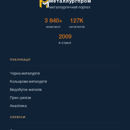
Металлургпром
металлургичний портал
3 840+
127K
компанії
читателів
2009
в отразі
ПУБЛІКАЦІЇ
Чорна металургія
Кольорова металургія
Видобуток металів
Прес-релізи
Аналітика
СЕРВІСИ