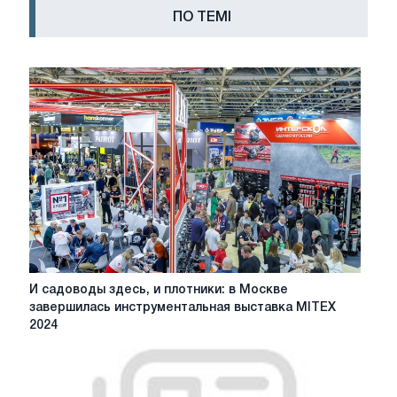
ПО ТЕМІ
И
И садоводы здесь, и плотники: в Москве
садоводы
завершилась инструментальная выставка MITEX
здесь,
2024
и
плотники:
в
Москве