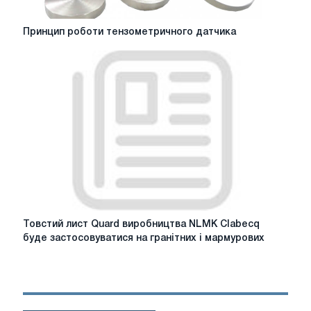
Принцип
Принцип роботи тензометричного датчика
роботи
тензометричного
датчика
Товстий
Товстий лист Quard виробництва NLMK Clabecq
лист
буде застосовуватися на гранітних і мармурових
Quard
виробництва
NLMK
Clabecq
буде