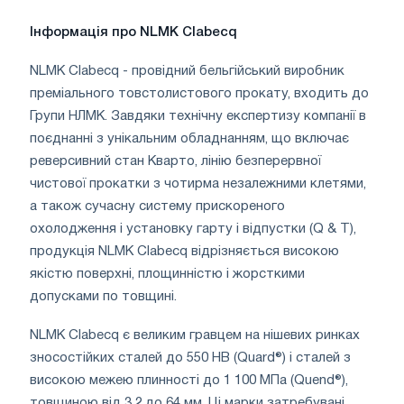
Інформація про NLMK Clabecq
NLMK Clabecq - провідний бельгійський виробник
преміального товстолистового прокату, входить до
Групи НЛМК. Завдяки технічну експертизу компанії в
поєднанні з унікальним обладнанням, що включає
реверсивний стан Кварто, лінію безперервної
чистової прокатки з чотирма незалежними клетями,
а також сучасну систему прискореного
охолодження і установку гарту і відпустки (Q & T),
продукція NLMK Clabecq відрізняється високою
якістю поверхні, площинністю і жорсткими
допусками по товщині.
NLMK Clabecq є великим гравцем на нішевих ринках
зносостійких сталей до 550 НВ (Quard®) і сталей з
високою межею плинності до 1 100 МПа (Quend®),
товщиною від 3,2 до 64 мм. Ці марки затребувані