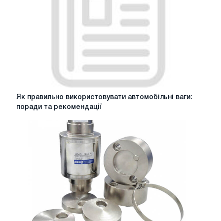
завершилась
инструментальная
выставка
MITEX
2024
Як
Як правильно використовувати автомобільні ваги: ​​
правильно
поради та рекомендації
використовувати
автомобільні
ваги:
поради
та
рекомендації