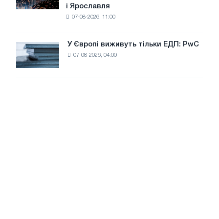
і Ярославля
виробили
07-08-2026, 11:00
дріт
для
оновлення
У Європі виживуть тільки ЕДП: PwC
У
трамвайних
07-08-2026, 04:00
Європі
колій
виживуть
Москви
тільки
і
ЕДП:
Ярославля
PwC