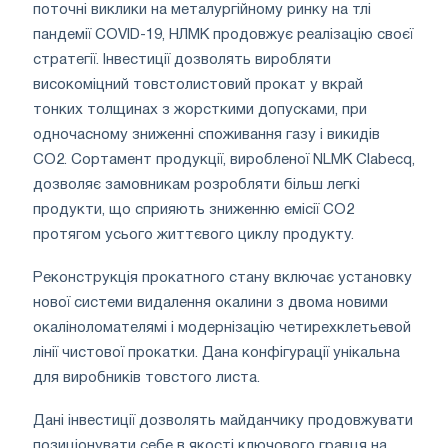
поточні виклики на металургійному ринку на тлі
пандемії COVID-19, НЛМК продовжує реалізацію своєї
стратегії. Інвестиції дозволять виробляти
високоміцний товстолистовий прокат у вкрай
тонких толщинах з жорсткими допусками, при
одночасному зниженні споживання газу і викидів
CO2. Сортамент продукції, виробленої NLMK Clabecq,
дозволяє замовникам розробляти більш легкі
продукти, що сприяють зниженню емісії CO2
протягом усього життєвого циклу продукту.
Реконструкція прокатного стану включає установку
нової системи видалення окалини з двома новими
окаліноломателямі і модернізацію четирехклетьевой
лінії чистової прокатки. Дана конфігурації унікальна
для виробників товстого листа.
Дані інвестиції дозволять майданчику продовжувати
позиціонувати себе в якості ключового гравця на