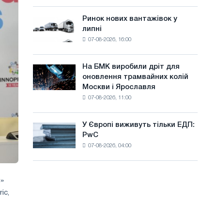
систему
а
потужністю
Ринок нових вантажівок у
Ринок
й
8
липні
нових
МВт
т
07-08-2026, 16:00
вантажівок
для
у
у
досягнення
липні
цілей
На БМК виробили дріт для
На
декарбонізації
оновлення трамвайних колій
БМК
Москви і Ярославля
виробили
07-08-2026, 11:00
дріт
для
оновлення
У Європі виживуть тільки ЕДП:
У
трамвайних
PwC
Європі
колій
07-08-2026, 04:00
виживуть
Москви
тільки
і
ЕДП:
Ярославля
PwC
м»
ic,