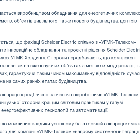
аймається виробництвом обладнання для енергетичних комплекс
мств, об'єктів цивільного та житлового будівництва, центрів
ється, що фахівці Scheider Electric спільно з «УГМК-Телеком»
и інноваційне обладнання та проектні рішення Scheider Electri
иках УГМК-Холдингу. Сторони передбачають, що комплексні
совані як на вже існуючих об'єктах з метою їх модернізації, та
вах, гарантуючи таким чином максимальну відповідність суча
же на самих ранніх етапах будівництва.
 співпраці передбачено навчання співробітників «УГМК-Телеком
нцузької сторони кращим світовим практикам у галузі
енергоефективних технологій та автоматизації.
ало можливим завдяки успішному багаторічній співпраці компані
ого для компанії «УГМК-Телеком »напряму системної інтеграції.