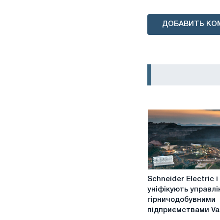
ДОБАВИТЬ КО
Schneider
Schneider Electric 
Electric
уніфікують управлі
і
гірничодобувними
AVEVA
підприємствами Va
уніфікують