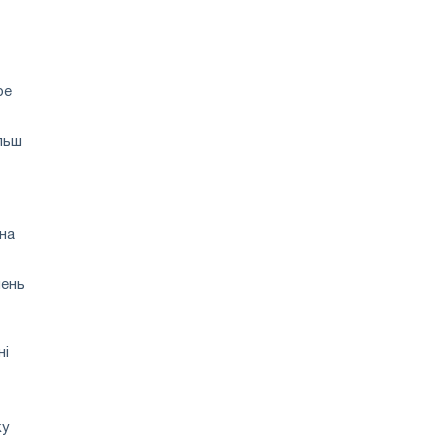
ре
льш
 на
шень
ні
ку