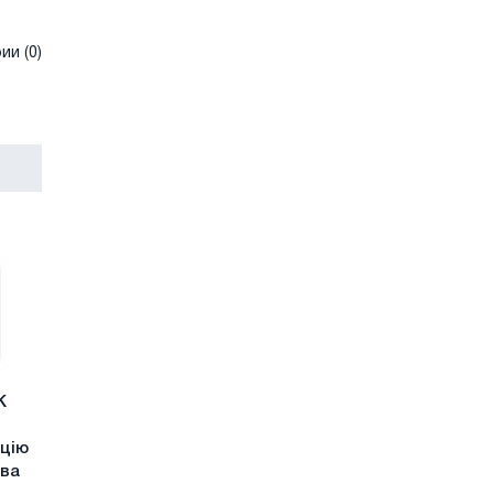
и (0)
К
ицію
тва