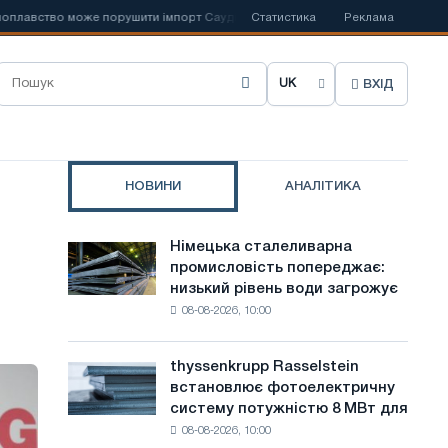
 може порушити імпорт Саудівської сталі
Статистика
📰
Іспанська Acerinox відз
Реклама
ВХІД
О
б
р
НОВИНИ
АНАЛІТИКА
а
т
Німецька сталеливарна
Німецька
и
промисловість попереджає:
сталеливарна
низький рівень води загрожує
промисловість
м
08-08-2026, 10:00
попереджає:
о
низький
рівень
в
thyssenkrupp Rasselstein
thyssenkrupp
води
встановлює фотоелектричну
Rasselstein
у
загрожує
систему потужністю 8 МВт для
встановлює
безпеці
с
08-08-2026, 10:00
фотоелектричну
поставок