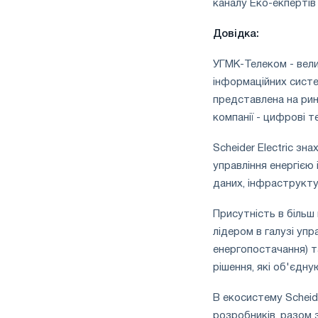
каналу Еко-екпертів S
Довідка:
УГМК-Телеком - вели
інформаційних систе
представлена ​​на ри
компанії - цифрові те
Scheider Electric з
управління енергією 
даних, інфраструкту
Присутність в більш 
лідером в галузі упр
енергопостачання) т
рішення, які об'єдн
В екосистему Scheide
розробників, разом з