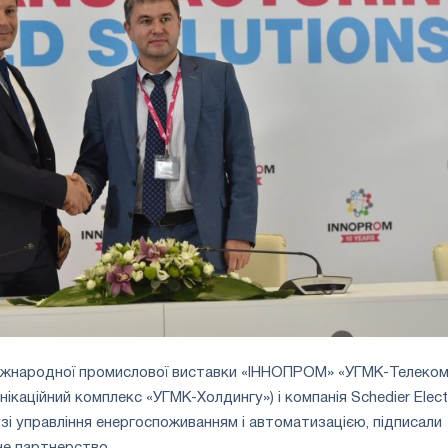
міжнародної промислової виставки «ІННОПРОМ» «УГМК-Телеко
ікаційний комплекс «УГМК-Холдингу») і компанія Schedier Electr
узі управління енергоспоживанням і автоматизацією, підписали
не партнерство.