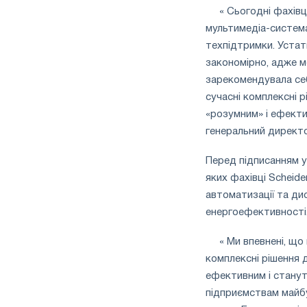
« Сьогодні фахівц
мультимедіа-система
техпідтримки. Устат
закономірно, адже мо
зарекомендувала себ
сучасні комплексні
«розумним» і ефекти
генеральний директ
Перед підписанням у
яких фахівці Scheide
автоматизації та дис
енергоефективності
« Ми впевнені, що
комплексні рішення
ефективним і станут
підприємствам майбу