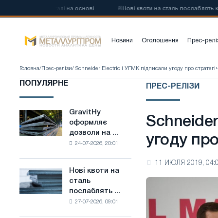
ецевої сталі на основі
📰
Нові квоти на сталь послаблять конкуренц
Новини
Оголошення
Прес-релі
Головна
/
Прес-релізи
/ Schneider Electric і УГМК підписали угоду про стратег
ПОПУЛЯРНЕ
ПРЕС-РЕЛІЗИ
GravitHy
GravitHy
Schneider
оформляє
оформляє
дозволи на ...
дозволи
угоду пр
24-07-2026, 20:01
на
будівництво
11 ИЮЛЯ 2019, 04:
заводу
Нові квоти на
Нові
з
сталь
квоти
виробництва
послаблять ...
на
низьковуглецевої
27-07-2026, 09:01
сталь
сталі
послаблять
на