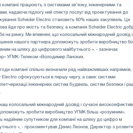
і компанії працюють з системами зв'язку, інженерними та
ми, надаючи підлогу ний спектр послуг від проектування до
кування Scheider Electric становить 60% наших закупівель. Це
ва йде про якість та безпеку, а компанія Scheider Electric доб
е на ринку. Ми впевнені, що колосальний міжнародний досвід і
 рішення нашого партнера допоможуть зробити виробництво бі
вним на шляху до цифрового майбутнього », - зазначає
ор« УГМК-Телеком »Володимир Ланских.
годи компанії спільно визначили ряд найважливіших напрямків,
r Electric сфокусуються в першу чергу, а саме: системи
петчеризації інженерних систем будівель, систем безпеки і рі
.
 наш колосальний міжнародний досвід і сучасні високоефектив
 допоможуть зробити виробництво УГМК більш «розумним»,
ь надійним супутником для компанії на шляху до цифро м
тнього », - прокоментував Денис Леонов, Директор з розвит