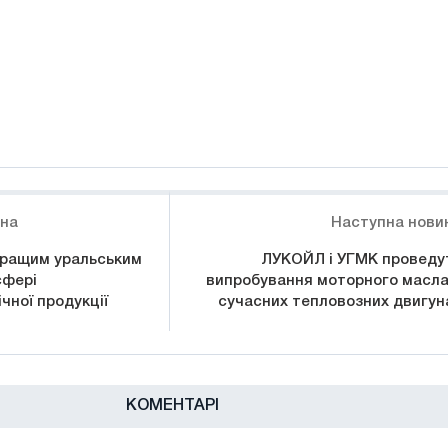
ина
Наступна нови
кращим уральським
ЛУКОЙЛ і УГМК проведу
сфері
випробування моторного масла
чної продукції
сучасних тепловозних двигун
КОМЕНТАРІ