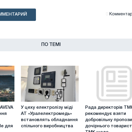
ММЕНТАРИЙ
Комментари
ПО ТЕМІ
У
Рада
і AVEVA
У цеху електролізу міді
Рада директорів ТМ
цеху
директорів
ння
АТ «Уралелектромедь»
рекомендує взяти
електролізу
ТМК
встановлять обладнання
добровільну пропоз
міді
рекомендує
le для
спільного виробництва
дочірнього товарис
АТ
взяти