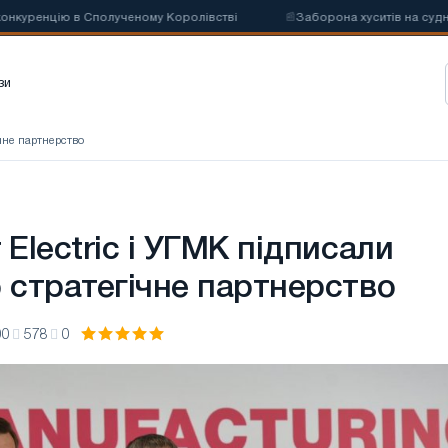
ію в Сполученому Королівстві
📰
Заборона хуситів на судноплавство
зи
ічне партнерство
 Electric і УГМК підписали
о стратегічне партнерство
00
578
0