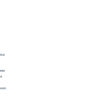
бки
ним
не
ння.