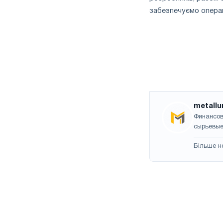
забезпечуємо операц
metallu
Финансов
сырьевые
Більше н