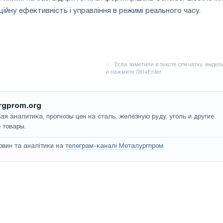
ійну ефективність і управління в режимі реального часу.
rgprom.org
ая аналитика, прогнозы цен на сталь, железную руду, уголь и другие
 товары.
овин та аналітики на
телеграм-каналі Металургпром
.