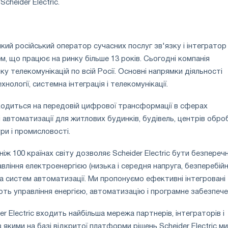
cheider Electric.
кий російський оператор сучасних послуг зв'язку і інтегратор
м, що працює на ринку більше 13 років. Сьогодні компанія
нку телекомунікацій по всій Росії. Основні напрямки діяльності
хнології, системна інтеграція і телекомунікації.
находиться на передовій цифрової трансформації в сферах
і автоматизації для житлових будинків, будівель, центрів обро
ри і промисловості.
ніж 100 країнах світу дозволяє Scheider Electric бути безпереч
авління електроенергією (низька і середня напруга, безперебій
а систем автоматизації. Ми пропонуємо ефективні інтегровані
ують управління енергією, автоматизацію і програмне забезпече
r Electric входить найбільша мережа партнерів, інтеграторів і
 якими на базі відкритої платформи рішень Scheider Electric ми