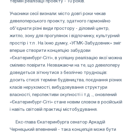
термін реалізації проекту - 10 років.
Учасники сесії визнали: місто довгі роки чекав
девелоперського проекту, здатного гармонійно
об'єднати різні види простору - діловий центр,
житло, зону для прогулянок і відпочинку, культурний
простір і т.п . На їхню думку, «УГМК-Забудовник» зміг
вперше створити концепцію забудови
«Єкатеринбург-Сіті», в успішну реалізацію якої можна
сміливо повірити. Незважаючи на те, що девелоперу
доведеться зіткнутися з безліччю труднощів:
досить стислі терміни будівництва, поєднання різних
класів нерухомості, вибудовування структури
власності, перспективи окупності і т.д .., оновлений
«Єкатеринбург-Сіті» стане новим словом в російській
і навіть світовій практиці містобудування.
Екс-глава Єкатеринбурга сенатор Аркадій
Чернецький впевнений - така концепція може бути