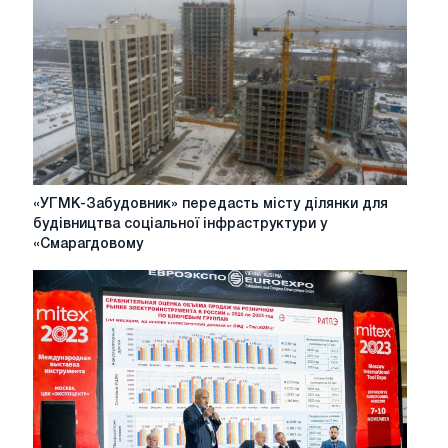
нового
багаторівневого
«Єкатеринбург-
Сіті»
«УГМК-
«УГМК-Забудовник» передасть місту ділянки для
Забудовник»
будівництва соціальної інфраструктури у
передасть
«Смарагдовому
місту
ділянки
для
будівництва
соціальної
інфраструктури
у
«Смарагдовому
Бору»