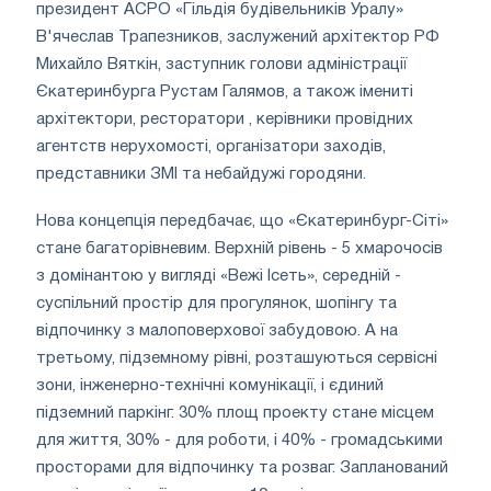
президент АСРО «Гільдія будівельників Уралу»
В'ячеслав Трапезников, заслужений архітектор РФ
Михайло Вяткін, заступник голови адміністрації
Єкатеринбурга Рустам Галямов, а також імениті
архітектори, ресторатори , керівники провідних
агентств нерухомості, організатори заходів,
представники ЗМІ та небайдужі городяни.
Нова концепція передбачає, що «Єкатеринбург-Сіті»
стане багаторівневим. Верхній рівень - 5 хмарочосів
з домінантою у вигляді «Вежі Ісеть», середній -
суспільний простір для прогулянок, шопінгу та
відпочинку з малоповерхової забудовою. А на
третьому, підземному рівні, розташуються сервісні
зони, інженерно-технічні комунікації, і єдиний
підземний паркінг. 30% площ проекту стане місцем
для життя, 30% - для роботи, і 40% - громадськими
просторами для відпочинку та розваг. Запланований