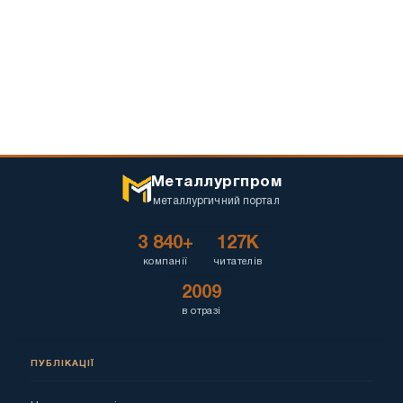
Металлургпром
металлургичний портал
3 840+
127K
компанії
читателів
2009
в отразі
ПУБЛІКАЦІЇ