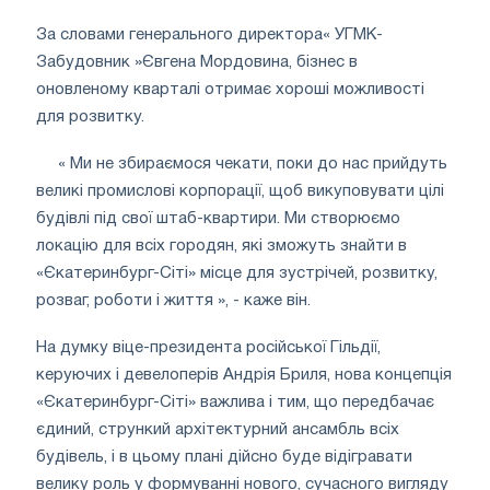
За словами генерального директора« УГМК-
Забудовник »Євгена Мордовина, бізнес в
оновленому кварталі отримає хороші можливості
для розвитку.
« Ми не збираємося чекати, поки до нас прийдуть
великі промислові корпорації, щоб викуповувати цілі
будівлі під свої штаб-квартири. Ми створюємо
локацію для всіх городян, які зможуть знайти в
«Єкатеринбург-Сіті» місце для зустрічей, розвитку,
розваг, роботи і життя », - каже він.
На думку віце-президента російської Гільдії,
керуючих і девелоперів Андрія Бриля, нова концепція
«Єкатеринбург-Сіті» важлива і тим, що передбачає
єдиний, стрункий архітектурний ансамбль всіх
будівель, і в цьому плані дійсно буде відігравати
велику роль у формуванні нового, сучасного вигляду