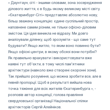
« Даунтаун, сіті - іншими словами, зона зосередження
ділового життя, є в будь-якому великому місті світу.
«Єкатеринбург-Сіті» представляє абсолютно нову,
більш зважену концепцію: єдине суспільний простір,
наповнене самим різним, не тільки офісно-діловим
змістом. Ця ідея виникла не відразу. Ми довго
аналізували ділянку, щоб зрозуміти - що саме тут
будувати? Якщо житло, то яким воно повинно бути?
Якщо офісні центри, в якому обсязі вони потрібні?
Як правильно врахувати і використовувати вже
наявні тут об'єкти, в тому числі пам'ятники
архітектури (навколо вже створені охоронні зони).
Так прийшло розуміння, що можна зробити все, але в
певній пропорції. Щоб в результаті вийшла нова
точка тяжіння для всіх жителів Єкатеринбурга », -
розповів автор концепції, голова правління
свердловської організації Національної спілки
архітекторів Сергій Алейніков.