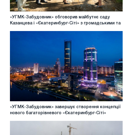
«УГМК-
«УГМК-Забудовник» обговорив майбутнє саду
Забудовник»
Казанцева і «Єкатеринбург-Сіті» з громадськими та
обговорив
майбутнє
саду
Казанцева
і
«Єкатеринбург-
Сіті»
з
громадськими
та
експертами
«УГМК-
«УГМК-Забудовник» завершує створення концепції
Забудовник»
нового багаторівневого «Єкатеринбург-Сіті»
завершує
створення
концепції