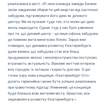
реалізована в місті: «Я і моя команда завжди бачили
своїм завданням зберегти цей квартал від хаотичної
забудови, підтримувати його ідею як ділового
центру. Ми не пускали туди тих, хто може цю ідею
якось нашкодити. Однак тоді у нас було уявлення
про те, що діловий центр - це лише офісна забудова,
де повинен жити винятково бізнес. Зараз вже
очевидно, що динаміка розвитку Єкатеринбурга
дуже велика, що забудова стає все більш
продуманою якісної, і монопространства поступово
втрачають актуальність. Важливі життєві інтереси
всіх городян, їх затишок і користь для них. З цієї
точки зору нова концепція «Єкатеринбург-Сіті»
досить гармонійна і може бути успішно реалізована
при грамотному підході. Упевнений, ця концепція
буде близька всім жителям міста. Зрештою, все
зацікавлені в розвитку Єкатеринбурга ».