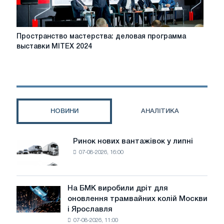
Пространство
Пространство мастерства: деловая программа
мастерства:
выставки MITEX 2024
деловая
программа
выставки
MITEX
2024
НОВИНИ
АНАЛІТИКА
Ринок нових вантажівок у липні
Ринок
07-08-2026, 16:00
нових
вантажівок
у
липні
На БМК виробили дріт для
На
оновлення трамвайних колій Москви
БМК
і Ярославля
виробили
07-08-2026, 11:00
дріт