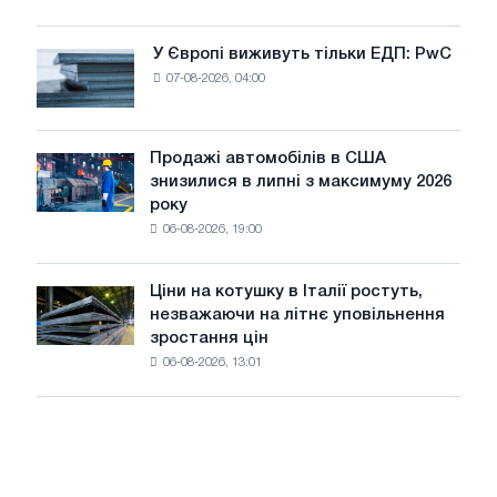
для
оновлення
У Європі виживуть тільки ЕДП: PwC
У
трамвайних
07-08-2026, 04:00
Європі
колій
виживуть
Москви
тільки
і
ЕДП:
Продажі автомобілів в США
Ярославля
Продажі
PwC
знизилися в липні з максимуму 2026
автомобілів
року
в
06-08-2026, 19:00
США
знизилися
в
Ціни на котушку в Італії ростуть,
Ціни
липні
незважаючи на літнє уповільнення
на
з
зростання цін
котушку
максимуму
06-08-2026, 13:01
в
2026
Італії
року
ростуть,
незважаючи
на
літнє